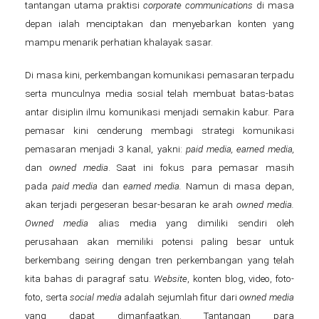
tantangan utama praktisi
corporate communications
di masa
depan ialah menciptakan dan menyebarkan konten yang
mampu menarik perhatian khalayak sasar.
Di masa kini, perkembangan komunikasi pemasaran terpadu
serta munculnya media sosial telah membuat batas-batas
antar disiplin ilmu komunikasi menjadi semakin kabur. Para
pemasar kini cenderung membagi strategi komunikasi
pemasaran menjadi 3 kanal, yakni:
paid media, earned media,
dan
owned media
. Saat ini fokus para pemasar masih
pada
paid media
dan
earned medi
a.
Namun di masa depan,
akan terjadi pergeseran besar-besaran ke arah
owned media.
Owned media
alias media yang dimiliki sendiri oleh
perusahaan akan memiliki potensi paling besar untuk
berkembang seiring dengan tren perkembangan yang telah
kita bahas di paragraf satu.
Website
, konten blog, video, foto-
foto, serta
social media
adalah sejumlah fitur dari
owned media
yang dapat dimanfaatkan. Tantangan para