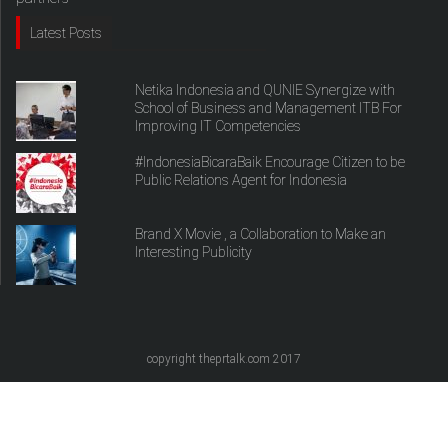
Latest Posts
Netika Indonesia and QUNIE Synergize with
School of Business and Management ITB For
Improving IT Competencies
#IndonesiaBicaraBaik Encourage Citizen to be
Public Relations Agent for Indonesia
Brand X Movie , a Collaboration to Make an
Interesting Publicity
copyright theprtalk.com 2017