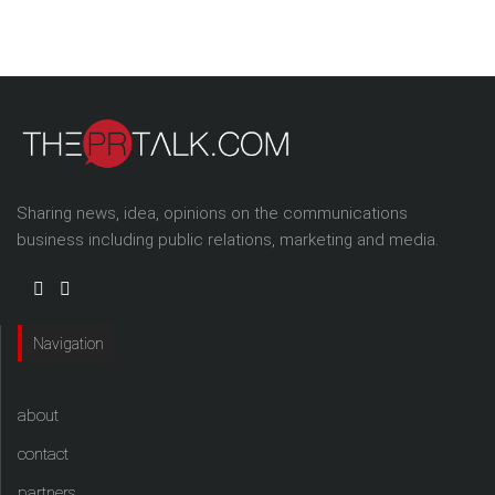
Sharing news, idea, opinions on the communications
business including public relations, marketing and media.
Navigation
about
contact
partners