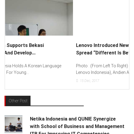
Lenovo Introduced New Brand Ambassador To
Spread “Different Is Better”...
Photo : (From Left To Right) Helmy Susanto (Consumer Lead
Lenovo Indonesia), Andien Aisyah...
15
Dec, 2017
Other Post
Netika Indonesia and QUNIE Synergize
with School of Business and Management
ITB For Improving IT Competencies