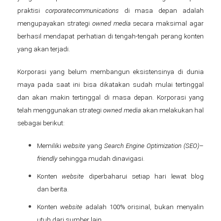
praktisi
corporate
communications
di masa depan adalah
mengupayakan strategi
owned media
secara maksimal agar
berhasil mendapat perhatian di tengah-tengah perang konten
yang akan terjadi.
Korporasi yang belum membangun eksistensinya di dunia
maya pada saat ini bisa dikatakan sudah mulai tertinggal
dan akan makin tertinggal di masa depan. Korporasi yang
telah menggunakan strategi
owned media
akan melakukan hal
sebagai berikut:
Memiliki
website
yang
S
earch E
ngine O
ptimization (SEO)
–
friendly
sehingga mudah dinavigasi.
Konten
website
diperbaharui setiap hari lewat blog
dan berita.
Konten
website
adalah 100% orisinal, bukan menyalin
utuh dari sumber lain.