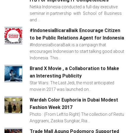
Netika Indonesia conducted a full-day executive
seminar in partnership with School of Business
and ...
#IndonesiaBicaraBaik Encourage Citizen
to be Public Relations Agent for Indonesia
#IndonesiaBicaraBaik is a campaign that
encourages Indonesian to start talking good about
Indonesia. This...
Brand X Movie , a Collaboration to Make
an Interesting Publicity
Star Wars: The Last Jedi, the most anticipated
movie in 2017 was launched on...
Wardah Color Euphoria in Dubai Modest
Fashion Week 2017
Photo : (From Left to Right) The collection of Restu
Anggraeni, Zaskia Sungkar, Ria...
Trade Mall Agung Podomoro Supported