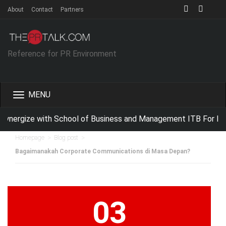
About
Contact
Partners
Reference for PR Environment
Toggle
navigation
nergize with School of Business and Management ITB For Impr
>
>
Homepage
Blog post
Bagaimanakah Corporate Communications di Masa Depan?
03