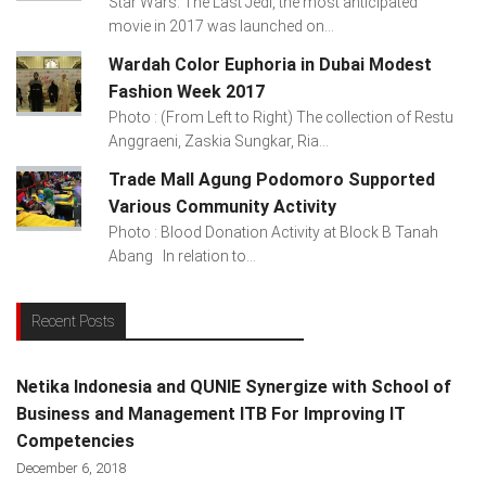
Star Wars: The Last Jedi, the most anticipated
movie in 2017 was launched on...
Wardah Color Euphoria in Dubai Modest
Fashion Week 2017
Photo : (From Left to Right) The collection of Restu
Anggraeni, Zaskia Sungkar, Ria...
Trade Mall Agung Podomoro Supported
Various Community Activity
Photo : Blood Donation Activity at Block B Tanah
Abang In relation to...
Recent Posts
Netika Indonesia and QUNIE Synergize with School of
Business and Management ITB For Improving IT
Competencies
December 6, 2018