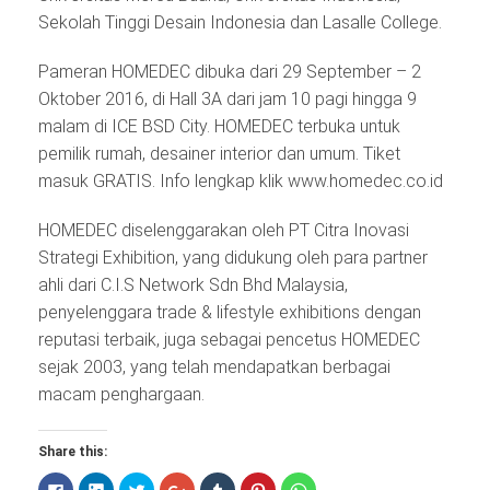
Sekolah Tinggi Desain Indonesia dan Lasalle College.
Pameran HOMEDEC dibuka dari 29 September – 2
Oktober 2016, di Hall 3A dari jam 10 pagi hingga 9
malam di ICE BSD City. HOMEDEC terbuka untuk
pemilik rumah, desainer interior dan umum. Tiket
masuk GRATIS. Info lengkap klik www.homedec.co.id
HOMEDEC diselenggarakan oleh PT Citra Inovasi
Strategi Exhibition, yang didukung oleh para partner
ahli dari C.I.S Network Sdn Bhd Malaysia,
penyelenggara trade & lifestyle exhibitions dengan
reputasi terbaik, juga sebagai pencetus HOMEDEC
sejak 2003, yang telah mendapatkan berbagai
macam penghargaan.
Share this:
Click
Click
Click
Click
Click
Click
Click