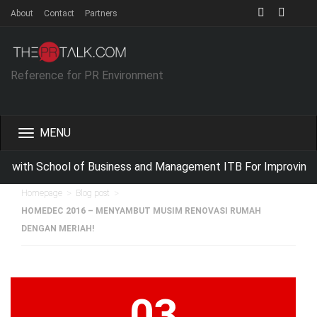
About
Contact
Partners
Reference for PR Environment
Toggle
navigation
 with School of Business and Management ITB For Improving IT
>
>
Homepage
Blog post
HOMEDEC 2016 – MENYAMBUT MUSIM RENOVASI RUMAH
DENGAN MERIAH!
03