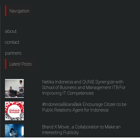
Navigation
about
contact
partners
Latest Posts
Netika Indonesia and QUNIE Synergize with
School of Business and Management ITB For
Improving IT Competencies
#IndonesiaBicaraBaik Encourage Citizen to be
Public Relations Agent for Indonesia
Brand X Movie , a Collaboration to Make an
Interesting Publicity