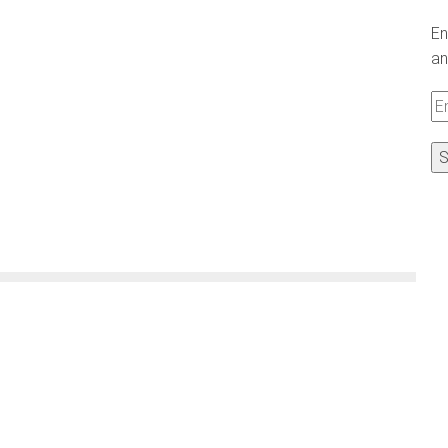
En
an
Em
A