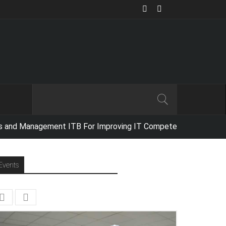
anagement ITB For Improving IT Competencies,
Netika Indonesia condu
Events