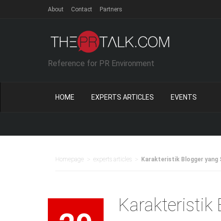
About
Contact
Partners
Reference for PR Environment
HOME
EXPERTS ARTICLES
EVENTS
Netika 
>
>
Homepage
experts articles
Karakteristik Blogger yang
Karakteristik