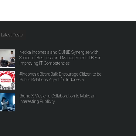
Latest Posts
Netika Indonesia and QUNIE Synergize with
School of Business and Management ITB For
Improving IT Competencies
#IndonesiaBicaraBaik Encourage Citizen to be
Public Relations Agent for Indonesia
Brand X Movie , a Collaboration to Make an
Interesting Publicity