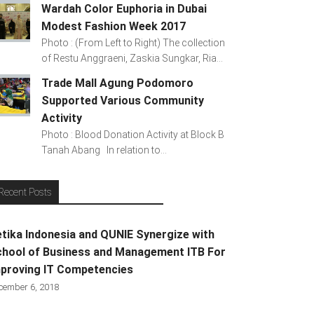
Wardah Color Euphoria in Dubai
Modest Fashion Week 2017
Photo : (From Left to Right) The collection
of Restu Anggraeni, Zaskia Sungkar, Ria...
Trade Mall Agung Podomoro
Supported Various Community
Activity
Photo : Blood Donation Activity at Block B
Tanah Abang In relation to...
Recent Posts
tika Indonesia and QUNIE Synergize with
hool of Business and Management ITB For
proving IT Competencies
cember 6, 2018