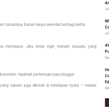
Ar
Jul
Wh
m tulisannya, bukan hanya sekedar berbagi berita.
C
Jul
#I
ya membaca. Jika Anda ingin menulis sesuatu yang
Pu
De
Ha
onsisten. Hadirilah pertemuan para blogger.
Co
Ed
 yang sukses juga dikenal di kehidupan nyata – melalui
De