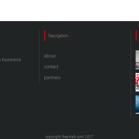
Navigation
about
s business
contact
partners
copyright theprtalk.com 2017