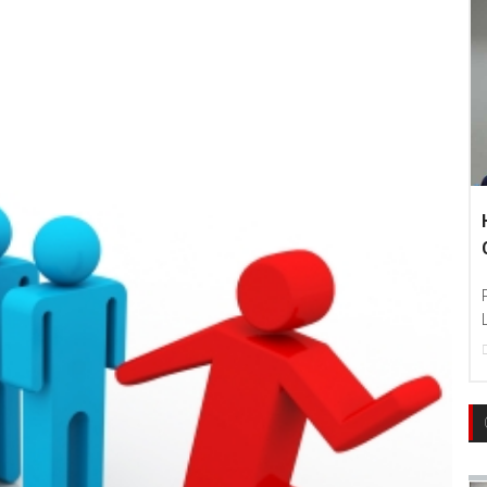
Hankook Tire Ind
Communities To Le
Photo : Hankook Tire
Language Education T
22
Dec, 2017