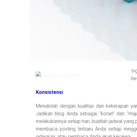
In
be
Konsistensi
Menulislah dengan kualitas dan kekerapan yang
Jadikan blog Anda sebagai “koran” dan “maja
melakukannya setiap hari, buatlah jadwal yang
membaca posting terbaru Anda setiap minggu
jadwal ini, atau pembaca Anda akan kecewa.