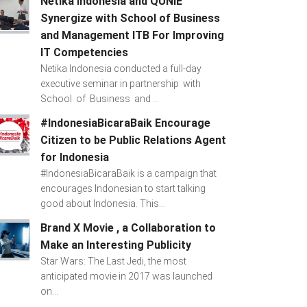
Netika Indonesia and QUNIE
Synergize with School of Business
and Management ITB For Improving
IT Competencies
Netika Indonesia conducted a full-day
executive seminar in partnership with
School of Business and ...
#IndonesiaBicaraBaik Encourage
Citizen to be Public Relations Agent
for Indonesia
#IndonesiaBicaraBaik is a campaign that
encourages Indonesian to start talking
good about Indonesia. This...
Brand X Movie , a Collaboration to
Make an Interesting Publicity
Star Wars: The Last Jedi, the most
anticipated movie in 2017 was launched
on...