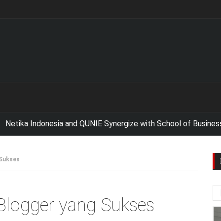
Indonesia and QUNIE Synergize with School of Business and M
 Sukses
 Blogger yang Sukses