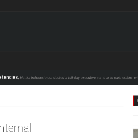
ika Indonesia conducted a full-day executive seminar in partnership with School of B
nternal