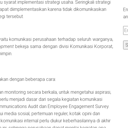
u syarat implementasi strategi usaha. Seringkali strategi
dapat diimplementasikan karena tidak dikomunikasikan
En
gi tersebut.
an
Em
A
si yaitu komunikasi perusahaan terhadap seluruh warganya,
lopment
bekeja sama dengan divisi Komunikasi Korporat,
impin.
nakan dengan beberapa cara:
n monitoring secara berkala, untuk mengetahui aspirasi,
erlu menjadi dasar dari segala kegiatan komunikasi
l Communications Audit dan Employee Engagement Survey.
i media sosial, pertemuan reguler, kotak opini dan
 komunikasi internal perlu diukur keberhasilannya di akhir
ni, sehingga perusahaan dapat menilai kegiatan apa