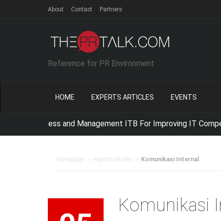
About
Contact
Partners
Reference for PR Environment
HOME
EXPERTS ARTICLES
EVENTS
usiness and Management ITB For Improving IT Competencies,
Net
>
>
Homepage
experts articles
Komunikasi Internal
Komunikasi I