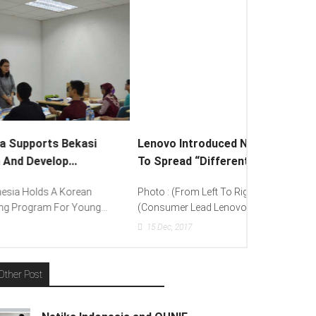
Lenovo Introduced New Brand Ambassador
To Spread “Different Is Better”...
Photo : (From Left To Right) Helmy Susanto
(Consumer Lead Lenovo Indonesia), Andien Aisyah...
15
Dec, 2017
Other Post