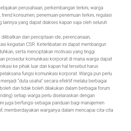
: kebijakan perusahaan, perkembangan terkini, warga
n, trend konsumen, penemuan-penemuan terkini, regulasi
g lainnya yang dapat diakses kapan saja oleh seluruh
ilibatkan dari penciptaan ide, perencanaan,
asi kegiatan CSR. Keterlibatan ini dapat membangun
hkan, serta menciptakan motivasi yang tinggi.
 dan prosedur komunikasi korporat di mana warga dapat
asi ke pihak luar dan kapan hal tersebut harus
pelaksana fungsi komunikasi korporat. Warga pun perlu
njadi “duta usaha” secara efektif melalui berbagai
 boleh dan tidak boleh dilakukan dalam berbagai forum.
nding) setiap warga perlu diselaraskan dengan
ni juga berfungsi sebagai panduan bagi manajemen
if, memberdayakan warganya dalam mencapai cita-cita