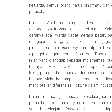
keluarga, semua orang harus dihormati, dan 
perusahaan.
Pak Indra Abidin membangun budaya ini sejak aw
daripada waktu yang kita lalui di rumah. Ka
caranya agar warga dapat merasa betah, ba
mengajarkan warganya untuk selalu menjaga
pimpinan sampai
office boy
dan satpam. Kesan
dipanggil dengan sebutan “Ibu” dan “Bapak”
inilah yang dianggap sebagai implementasi bu
budaya ini Pak Indra Abidin menetapkan “pos
lokal, paling faham budaya Indonesia, dan be
budaya. Maka kemampuan memahami budaya I
menciptakan diferensiasi Fortune dalam industr
Dalam membangun budaya kekeluargaan ini 
perusahaan-perusahaan yang menerapkan komu
yang berkelanjutan (
sustainable
). Hal ini da