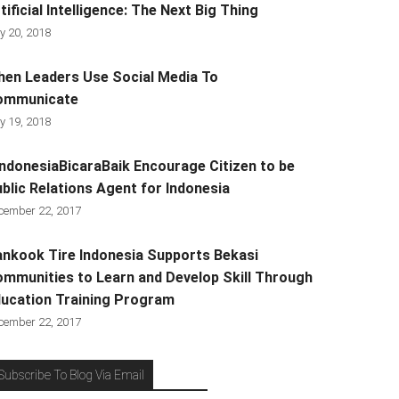
tificial Intelligence: The Next Big Thing
y 20, 2018
en Leaders Use Social Media To
ommunicate
y 19, 2018
ndonesiaBicaraBaik Encourage Citizen to be
blic Relations Agent for Indonesia
cember 22, 2017
nkook Tire Indonesia Supports Bekasi
mmunities to Learn and Develop Skill Through
ucation Training Program
cember 22, 2017
Subscribe To Blog Via Email