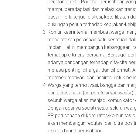
berjalan efektif. Padahal perusahaan ya
mampu beradaptasi dan melakukan transfo
pasar. Perlu terjadi diskusi, keterlibata
dukungan penuh terhadap kebijakan-kebij
Komunikasi internal membuat warga menger
menciptakan perasaan satu kesatuan dala
impian. Hal ini membangun kebanggaan, r
terhadap cita-cita bersama. Berbagai pe
adanya pandangan terhadap cita-cita be
merasa penting, dihargai, dan dihormati.
memberi motivasi dan inspirasi untuk ber
Warga yang termotivasi, bangga dan menj
dari perusahaan (
corporate ambassador
)
seluruh warga akan menjadi komunikator
Dengan adanya
social media
, seluruh war
PR perusahaan di komunitas-komunitas onl
akan membangun reputasi dan citra posit
ekuitas brand perusahaan.