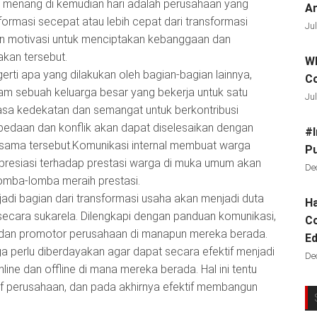
ng menang di kemudian hari adalah perusahaan yang
Ar
rmasi secepat atau lebih cepat dari transformasi
Jul
n dan motivasi untuk menciptakan kebanggaan dan
akan tersebut.
Wh
ti apa yang dilakukan oleh bagian-bagian lainnya,
C
m sebuah keluarga besar yang bekerja untuk satu
Jul
asa kedekatan dan semangat untuk berkontribusi
rbedaan dan konflik akan dapat diselesaikan dengan
#I
rsama tersebut.Komunikasi internal membuat warga
Pu
 Apresiasi terhadap prestasi warga di muka umum akan
De
lomba-lomba meraih prestasi.
adi bagian dari transformasi usaha akan menjadi duta
Ha
 secara sukarela. Dilengkapi dengan panduan komunikasi,
Co
 dan promotor perusahaan di manapun mereka berada.
Ed
ga perlu diberdayakan agar dapat secara efektif menjadi
De
ine dan offline di mana mereka berada. Hal ini tentu
if perusahaan, dan pada akhirnya efektif membangun