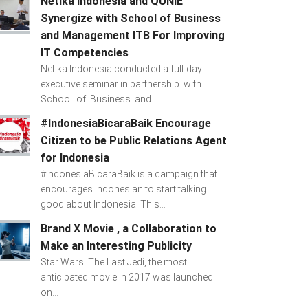
Netika Indonesia and QUNIE
Synergize with School of Business
and Management ITB For Improving
IT Competencies
Netika Indonesia conducted a full-day
executive seminar in partnership with
School of Business and ...
#IndonesiaBicaraBaik Encourage
Citizen to be Public Relations Agent
for Indonesia
#IndonesiaBicaraBaik is a campaign that
encourages Indonesian to start talking
good about Indonesia. This...
Brand X Movie , a Collaboration to
Make an Interesting Publicity
Star Wars: The Last Jedi, the most
anticipated movie in 2017 was launched
on...