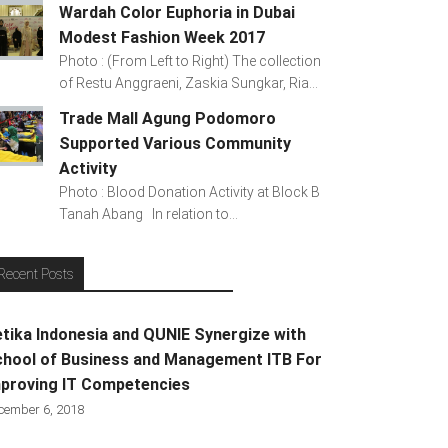
Wardah Color Euphoria in Dubai
Modest Fashion Week 2017
Photo : (From Left to Right) The collection
of Restu Anggraeni, Zaskia Sungkar, Ria...
Trade Mall Agung Podomoro
Supported Various Community
Activity
Photo : Blood Donation Activity at Block B
Tanah Abang In relation to...
Recent Posts
tika Indonesia and QUNIE Synergize with
hool of Business and Management ITB For
proving IT Competencies
cember 6, 2018