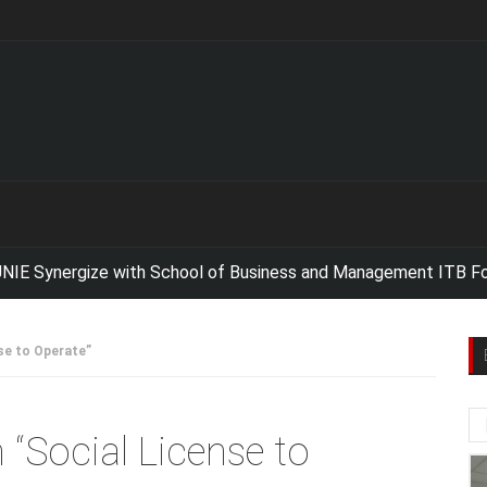
ize with School of Business and Management ITB For Improvin
se to Operate”
“Social License to