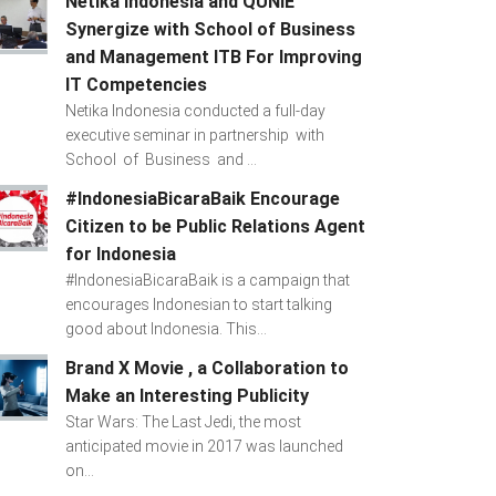
Netika Indonesia and QUNIE
Synergize with School of Business
and Management ITB For Improving
IT Competencies
Netika Indonesia conducted a full-day
executive seminar in partnership with
School of Business and ...
#IndonesiaBicaraBaik Encourage
Citizen to be Public Relations Agent
for Indonesia
#IndonesiaBicaraBaik is a campaign that
encourages Indonesian to start talking
good about Indonesia. This...
Brand X Movie , a Collaboration to
Make an Interesting Publicity
Star Wars: The Last Jedi, the most
anticipated movie in 2017 was launched
on...