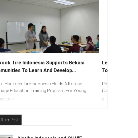
Lenovo Introduced New Brand Ambassador
To Spread “Different Is Better”...
Photo : (From Left To Right) Helmy Susanto
(Consumer Lead Lenovo Indonesia), Andien Aisyah...
15
Dec, 2017
Other Post