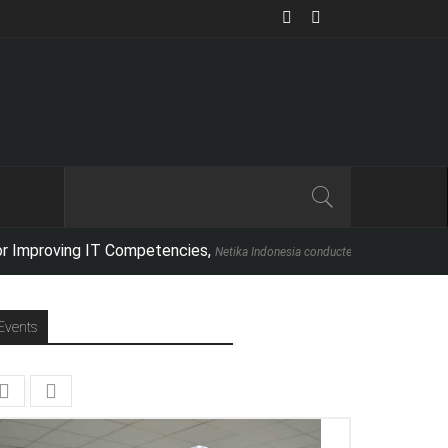
g IT Competencies,
Netika Indonesia conducted a full-day executive seminar in p
Events