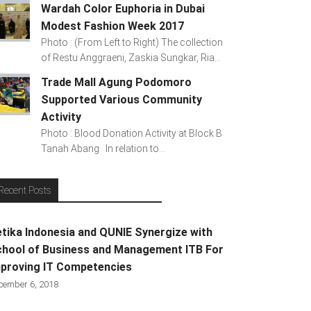
Wardah Color Euphoria in Dubai
Modest Fashion Week 2017
Photo : (From Left to Right) The collection
of Restu Anggraeni, Zaskia Sungkar, Ria...
Trade Mall Agung Podomoro
Supported Various Community
Activity
Photo : Blood Donation Activity at Block B
Tanah Abang In relation to...
Recent Posts
tika Indonesia and QUNIE Synergize with
hool of Business and Management ITB For
proving IT Competencies
cember 6, 2018