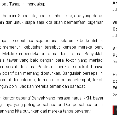
Ar
mpat. Tahap ini mencakup:
Jul
baru ini. Siapa kita, apa kontribusi kita, apa yang dapat
ain dan untuk siapa saja kita akan bermanfaat, digemari
Wh
C
Jul
pat tersebut: apa saja peranan kita untuk berkontribusi
at memenuhi kebutuhan tersebut, kenapa mereka perlu
#I
elakukan pendekatan formal dan informal. Banyaklah
Pu
sisi tawar yang baik dengan para tokoh yang menjadi
De
taan sosial di atas. Pastikan mereka sepakat bahwa
ta positif dan memang dibutuhkan. Bangunlah persepsi ini
Ha
ormal dan informal, termasuk otoritas setempat, tokoh
Co
ngun opini. Jadikan mereka teman dan sahabat.
Ed
De
h kantor cabang,”Banyak yang merasa harus KKN, bayar
i saya yang peting persahabatan. Dari persahabatan ini
an yang kita butuhkan dari mereka tanpa bayaran.”