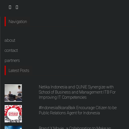
Navigation
about
contact
partners
Latest Posts
Netika Indonesia and QUNIE Synergize with
School of Business and Management ITB For
Improving IT Competencies
#IndonesiaBicaraBaik Encourage Citizen to be
Public Relations Agent for Indonesia
Brand X Movie , a Collaboration to Make an