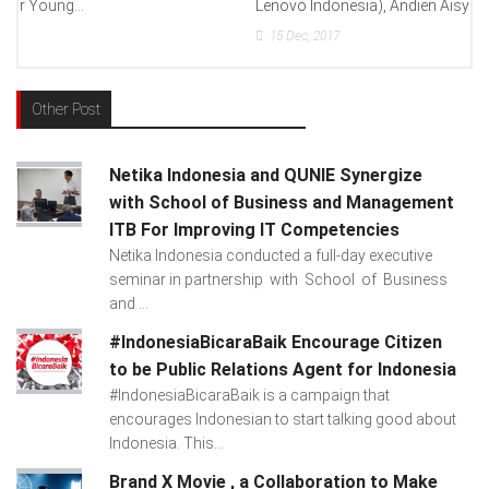
Lenovo Indonesia), Andien Aisyah...
15
Dec, 2017
Other Post
Netika Indonesia and QUNIE Synergize
with School of Business and Management
ITB For Improving IT Competencies
Netika Indonesia conducted a full-day executive
seminar in partnership with School of Business
and ...
#IndonesiaBicaraBaik Encourage Citizen
to be Public Relations Agent for Indonesia
#IndonesiaBicaraBaik is a campaign that
encourages Indonesian to start talking good about
Indonesia. This...
Brand X Movie , a Collaboration to Make