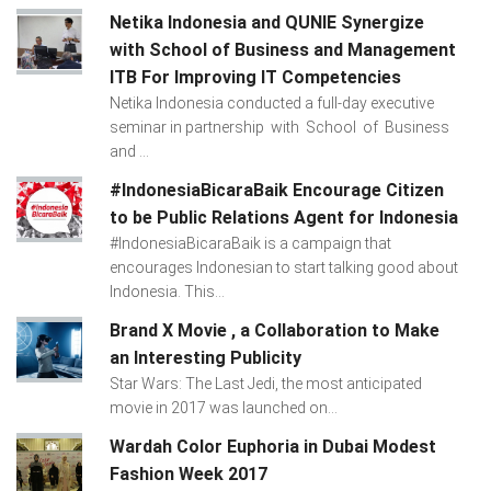
Netika Indonesia and QUNIE Synergize
with School of Business and Management
ITB For Improving IT Competencies
Netika Indonesia conducted a full-day executive
seminar in partnership with School of Business
and ...
#IndonesiaBicaraBaik Encourage Citizen
to be Public Relations Agent for Indonesia
#IndonesiaBicaraBaik is a campaign that
encourages Indonesian to start talking good about
Indonesia. This...
Brand X Movie , a Collaboration to Make
an Interesting Publicity
Star Wars: The Last Jedi, the most anticipated
movie in 2017 was launched on...
Wardah Color Euphoria in Dubai Modest
Fashion Week 2017