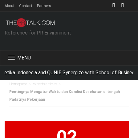
About
Contact
Partners
Reference for PR Environment
Toggle
navigation
etika Indonesia and QUNIE Synergize with School of Business 
>
>
Homepage
experts articles
Pentingnya Mengatur Waktu dan Kondisi Kesehatan di tengah
Padatnya Pekerjaan
02