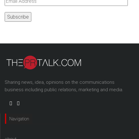
Email
Address
Sharing news, idea, opinions on the communications
business including public relations, marketing and media.
Navigation
about