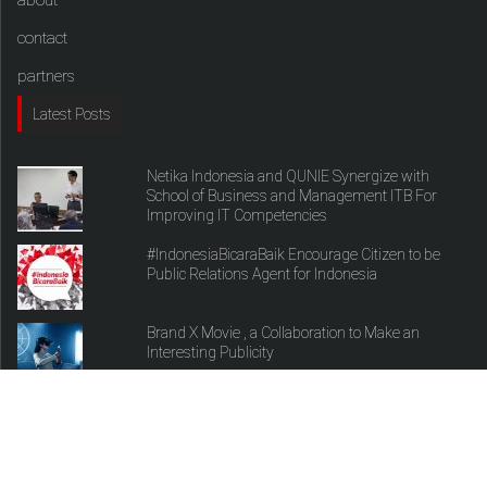
contact
partners
Latest Posts
Netika Indonesia and QUNIE Synergize with
School of Business and Management ITB For
Improving IT Competencies
#IndonesiaBicaraBaik Encourage Citizen to be
Public Relations Agent for Indonesia
Brand X Movie , a Collaboration to Make an
Interesting Publicity
copyright theprtalk.com 2017