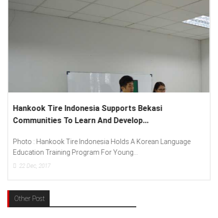
Lenovo Introduced New Brand Ambassador To
Spread “Different Is Better”...
age
Photo : (From Left To Right) Helmy Susanto (Consumer Lea
Lenovo Indonesia), Andien Aisyah...
15
Dec, 2017
Other Post