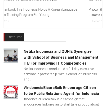
Photo : (From Left To Right) Helmy Susanto (Consumer Lead
Lenovo Indonesia), Andien Aisyah...
15
Dec, 2017
Other Post
Netika Indonesia and QUNIE Synergize
with School of Business and Management
ITB For Improving IT Competencies
Netika Indonesia conducted a full-day executive
seminar in partnership with School of Business
and ...
#IndonesiaBicaraBaik Encourage Citizen
to be Public Relations Agent for Indonesia
#IndonesiaBicaraBaik is a campaign that
encourages Indonesian to start talking good about