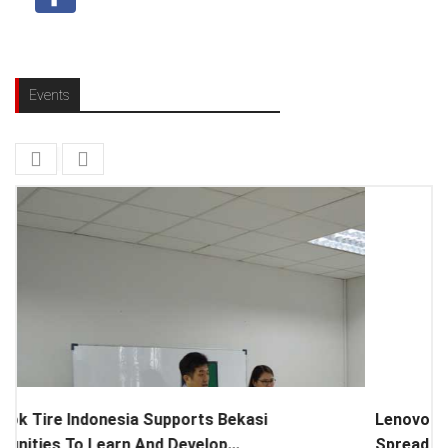
Events
Lenovo Introduced New Brand Ambassador To
Spread “Different Is Better”...