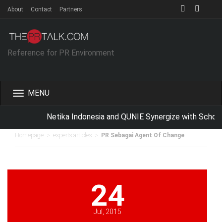
About
Contact
Partners
Reference for PR Environment
Toggle
navigation
Netika Indonesia and QUNIE Synergize with School 
>
>
Homepage
experts articles
PR Sebagai Agent Of Change
24
Jul, 2015