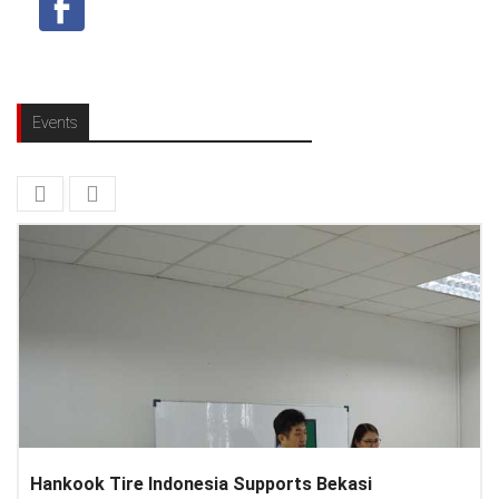
Events
i
Lenovo Introduced New Brand Ambassador T