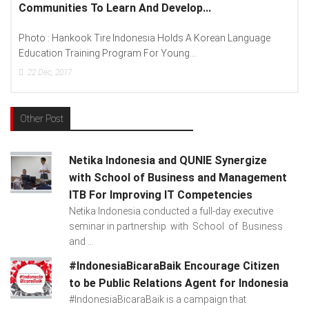
Spread “Different Is Better”...
 Language
Photo : (From Left To Right) Helmy Susanto (Consum
Lenovo Indonesia), Andien Aisyah...
15
Dec, 2017
Other Post
Netika Indonesia and QUNIE Synergize
with School of Business and Management
ITB For Improving IT Competencies
Netika Indonesia conducted a full-day executive
seminar in partnership with School of Business
and ...
#IndonesiaBicaraBaik Encourage Citizen
to be Public Relations Agent for Indonesia
#IndonesiaBicaraBaik is a campaign that