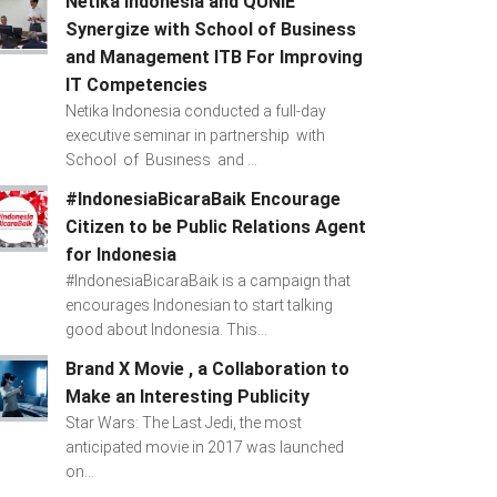
Netika Indonesia and QUNIE
Synergize with School of Business
and Management ITB For Improving
IT Competencies
Netika Indonesia conducted a full-day
executive seminar in partnership with
School of Business and ...
#IndonesiaBicaraBaik Encourage
Citizen to be Public Relations Agent
for Indonesia
#IndonesiaBicaraBaik is a campaign that
encourages Indonesian to start talking
good about Indonesia. This...
Brand X Movie , a Collaboration to
Make an Interesting Publicity
Star Wars: The Last Jedi, the most
anticipated movie in 2017 was launched
on...