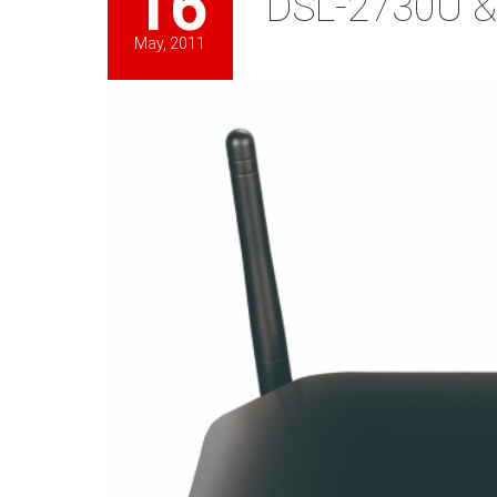
16
DSL-2730U &
May, 2011