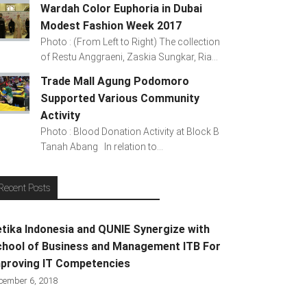
Wardah Color Euphoria in Dubai
Modest Fashion Week 2017
Photo : (From Left to Right) The collection
of Restu Anggraeni, Zaskia Sungkar, Ria...
Trade Mall Agung Podomoro
Supported Various Community
Activity
Photo : Blood Donation Activity at Block B
Tanah Abang In relation to...
Recent Posts
tika Indonesia and QUNIE Synergize with
hool of Business and Management ITB For
proving IT Competencies
cember 6, 2018