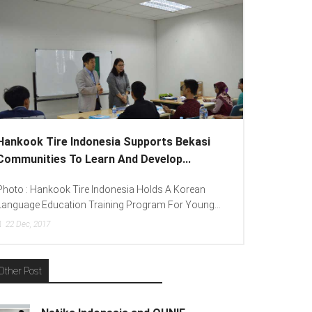
pports Bekasi
Lenovo Introduced New Brand Ambas
Develop...
To Spread “Different Is Better”...
 Holds A Korean
Photo : (From Left To Right) Helmy Susanto
ogram For Young...
(Consumer Lead Lenovo Indonesia), Andien Ai
15
Dec, 2017
Other Post