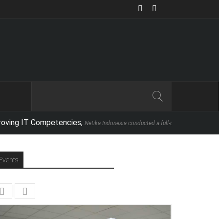
 Competencies,
Netika Indonesia conducted a full-day executive seminar in partne
Events