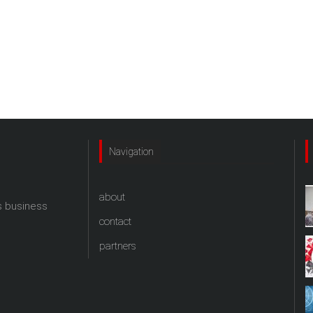
Navigation
about
s business
contact
partners