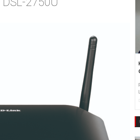
 DSL-2750U
Hankook Tire Indonesia Su
Communities To Learn And 
Photo : Hankook Tire Indonesia
Language Education Training Pr
22
Dec, 2017