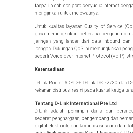
tanpa ijin sah dari para penyusup internet den
mengijinkan untuk melewatinya.
Untuk kualitas layanan Quality of Service (Q
guna memungkinkan beberapa pengguna rumah
jaringan yang lancar dari data inbound dan
jaringan. Dukungan QoS ini memungkinkan penggu
seperti Voice over Internet Protocol (VoIP), st
Ketersediaan
D-Link Router ADSL2+ D-Link DSL-2730 dan D-Li
rekanan distribusi resmi pada kuartal ketiga tah
Tentang D-Link International Pte Ltd
D-Link adalah pemimpin dunia dan peranc
sederet penghargaan, pengembang dan pemanufa
digital elektronik, dan komunikasi suara dan d