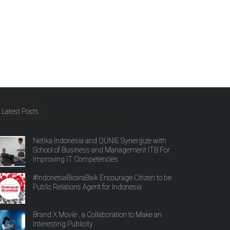
Latest Posts
Netika Indonesia and QUNIE Synergize with
School of Business and Management ITB For
Improving IT Competencies
#IndonesiaBicaraBaik Encourage Citizen to be
Public Relations Agent for Indonesia
Brand X Movie , a Collaboration to Make an
Interesting Publicity