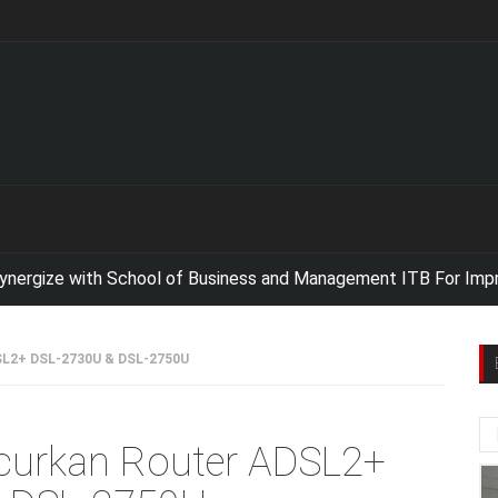
with School of Business and Management ITB For Improving IT
SL2+ DSL-2730U & DSL-2750U
curkan Router ADSL2+