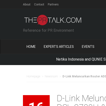
About
Contact
Partners
Reference for PR Environment
HOME
EXPERTS ARTICLES
EVENTS
Netika Indonesia and QUNIE Synergize 
>
>
Homepage
Newsroom
D-Link Meluncurkan Router AD
D-Link Melun