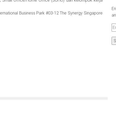
, Small Office/Home Office (SOHO) dan kelompok kerja
En
International Business Park #03-12 The Synergy Singapore
an
Em
A