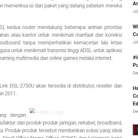
Ar
gan memeriksa isi dari paket yang datang sebelum mereka
Jul
Wh
oS), kedua router mendukung beberapa antrian prioritas
C
an atau kantor untuk menikmati manfaat dari koneksi
 outbound tanpa memperhatikan kemacetan lalu lintas
Jul
na untuk menikmati transmisi tinggi ADSL untuk aplikasi
#I
reaming multimedia dan online games melalui internet.
Pu
De
nk DSL-2750U akan tersedia di distributor, reseller dan
Ha
un 2011.
Co
Ed
De
ang dengan
ktur dari produk-produk jaringan, nirkabel, broadband,
ata. Produk-produk tersebut memberikan solusi yang ideal