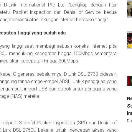
D-Link International Pte Ltd. “Lengkap dengan fitur
tateful Packet Inspection dan Denial of Service, kedua
ang memadai atas linkungan internet beresiko tinggi.”
cepatan tinggi yang sudah ada
 yang tinggi saat membagi sebuah koneksi internet pita
2730U mendukung kecepatan hingga 150Mbps sementara
nyediakan kecepatan hingga 300Mbps.
kabel G generasi sebelumnya, D-Link DSL-2730 didesain
r langsung tanpa embel-embel ADSL. Untuk pengguna yang
 dengan built-in port USB dan cocok untuk pengguna yang
orage (NAS) mereka.
Ne
Sc
Im
De
i seperti Stateful Packet Inspection (SPI) dan Denial of
 D-Link DSL-2750U bekerja untuk mencegah akses yang