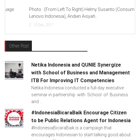
Photo : (From Left To Right) Helmy Susanto (Consumer Lead
Lenovo Indonesia), Andien Aisyah...
15
Dec, 2017
Other Post
Netika Indonesia and QUNIE Synergize
with School of Business and Management
ITB For Improving IT Competencies
Netika Indonesia conducted a full-day executive
seminar in partnership with School of Business
and ...
#IndonesiaBicaraBaik Encourage Citizen
to be Public Relations Agent for Indonesia
#IndonesiaBicaraBaik is a campaign that
encourages Indonesian to start talking good about