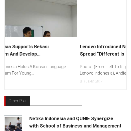
Lenovo Introduced New Brand Ambassador To
Spread “Different Is Better”...
Photo : (From Left To Right) Helmy Susanto (Consumer Lead
Lenovo Indonesia), Andien Aisyah...
15
Dec, 2017
Other Post
Netika Indonesia and QUNIE Synergize
with School of Business and Management