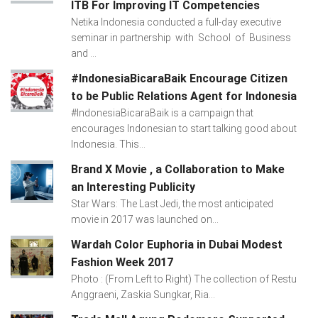
ITB For Improving IT Competencies
Netika Indonesia conducted a full-day executive
seminar in partnership with School of Business
and ...
#IndonesiaBicaraBaik Encourage Citizen
to be Public Relations Agent for Indonesia
#IndonesiaBicaraBaik is a campaign that
encourages Indonesian to start talking good about
Indonesia. This...
Brand X Movie , a Collaboration to Make
an Interesting Publicity
Star Wars: The Last Jedi, the most anticipated
movie in 2017 was launched on...
Wardah Color Euphoria in Dubai Modest
Fashion Week 2017
Photo : (From Left to Right) The collection of Restu
Anggraeni, Zaskia Sungkar, Ria...