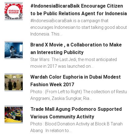
#IndonesiaBicaraBaik Encourage Citizen
to be Public Relations Agent for Indonesia
#IndonesiaBicaraBaik is a campaign that
encourages Indonesian to start talking good about
Indonesia. This...
Brand X Movie , a Collaboration to Make
an Interesting Publicity
Star Wars: The Last Jedi, the most anticipated
movie in 2017 was launched on...
Wardah Color Euphoria in Dubai Modest
Fashion Week 2017
Photo : (From Left to Right) The collection of Restu
Anggraeni, Zaskia Sungkar, Ria...
Trade Mall Agung Podomoro Supported
Various Community Activity
Photo : Blood Donation Activity at Block B Tanah
Abang In relation to...