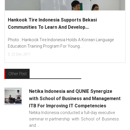
i
Lenovo Introduced New Brand Ambassador T
Spread “Different Is Better”...
 Language
Photo : (From Left To Right) Helmy Susanto (Consum
Lenovo Indonesia), Andien Aisyah...
15
Dec, 2017
Other Post
Netika Indonesia and QUNIE Synergize
with School of Business and Management
ITB For Improving IT Competencies
Netika Indonesia conducted a full-day executive
seminar in partnership with School of Business
and ...