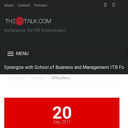
About
Contact
Partners
Reference for PR Environment
Toggle
navigation
 Synergize with School of Business and Management ITB For Im
>
>
Homepage
Newsroom
Effortless
20
Sep, 2011