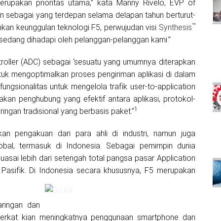
rupakan prioritas utama,” kata Manny Rivelo, EVP of
n sebagai yang terdepan selama delapan tahun berturut-
™
nkan keunggulan teknologi F5, perwujudan visi
Synthesis
 sedang dihadapi oleh pelanggan-pelanggan kami.”
troller (ADC) sebagai ‘sesuatu yang umumnya diterapkan
tuk mengoptimalkan proses pengiriman aplikasi di dalam
ungsionalitas untuk mengelola trafik user-to-application
kan penghubung yang efektif antara aplikasi, protokol-
1
ringan tradisional yang berbasis paket.”
kan pengakuan dari para ahli di industri, namun juga
bal, termasuk di Indonesia. Sebagai pemimpin dunia
uasai lebih dari setengah total pangsa pasar Application
a Pasifik. Di Indonesia secara khususnya, F5 merupakan
aringan dan
i, berkat kian meningkatnya penggunaan smartphone dan