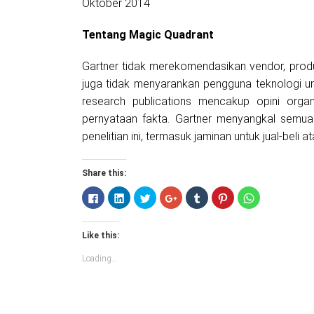
Oktober 2014
Tentang Magic Quadrant
Gartner tidak merekomendasikan vendor, produ
juga tidak menyarankan pengguna teknologi unt
research publications mencakup opini organ
pernyataan fakta. Gartner menyangkal semua 
penelitian ini, termasuk jaminan untuk jual-beli a
Share this:
Click
Click
Click
Click
Click
Click
Click
to
to
to
to
to
to
to
share
share
share
share
share
share
share
on
on
on
on
on
on
on
Facebook
LinkedIn
Twitter
Google+
Tumblr
Pinterest
WhatsApp
Like this:
(Opens
(Opens
(Opens
(Opens
(Opens
(Opens
(Opens
in
in
in
in
in
in
in
new
new
new
new
new
new
new
Loading...
window)
window)
window)
window)
window)
window)
window)