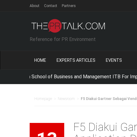
About
Contact
Partners
Reference for PR Environment
HOME
EXPERTS ARTICLES
EVENTS
ze with School of Business and Management ITB For Improving 
>
>
Homepage
Newsroom
F5 Diakui Gartner Sebagai Vend
F5 Diakui Ga