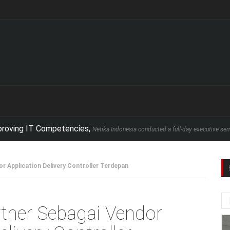
IT Competencies,
Netika Indonesia conducted a full-day executive seminar in pa
or Application Delivery Controller Terdepan
rtner Sebagai Vendor