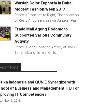
Wardah Color Euphoria in Dubai
Modest Fashion Week 2017
Photo : (From Left to Right) The collection
of Restu Anggraeni, Zaskia Sungkar, Ria...
Trade Mall Agung Podomoro
Supported Various Community
Activity
Photo : Blood Donation Activity at Block B
Tanah Abang In relation to...
Recent Posts
tika Indonesia and QUNIE Synergize with
hool of Business and Management ITB For
proving IT Competencies
cember 6, 2018