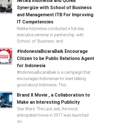
Netika Indonesia and QUNIE
Synergize with School of Business
and Management ITB For Improving
IT Competencies
Netika Indonesia conducted a full-day
executive seminar in partnership with
School of Business and ...
#IndonesiaBicaraBaik Encourage
Citizen to be Public Relations Agent
for Indonesia
#IndonesiaBicaraBaik is a campaign that
encourages Indonesian to start talking
good about Indonesia. This...
Brand X Movie , a Collaboration to
Make an Interesting Publicity
Star Wars: The Last Jedi, the most
anticipated movie in 2017 was launched
on...