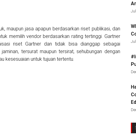
Ar
Jul
Wh
k, maupun jasa apapun berdasarkan riset publikasi, dan
C
uk memilih vendor berdasarkan rating tertinggi. Gartner
Jul
isasi riset Gartner dan tidak bisa dianggap sebagai
jaminan, tersurat maupun tersirat, sehubungan dengan
#I
tau kesesuaian untuk tujuan tertentu.
Pu
De
Ha
Co
Ed
De