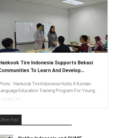
Hankook Tire Indonesia Supports Bekasi
Communities To Learn And Develop...
Photo : Hankook Tire Indonesia Holds A Korean
Language Education Training Program For Young...
22
Dec, 2017
Other Post