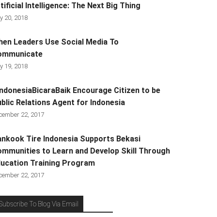
tificial Intelligence: The Next Big Thing
y 20, 2018
en Leaders Use Social Media To
ommunicate
y 19, 2018
ndonesiaBicaraBaik Encourage Citizen to be
blic Relations Agent for Indonesia
cember 22, 2017
nkook Tire Indonesia Supports Bekasi
mmunities to Learn and Develop Skill Through
ucation Training Program
cember 22, 2017
Subscribe To Blog Via Email