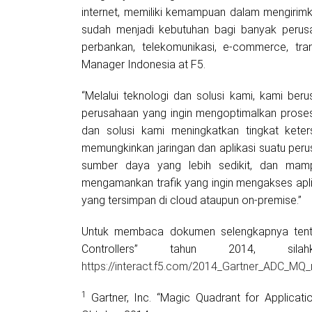
internet, memiliki kemampuan dalam mengiri
sudah menjadi kebutuhan bagi banyak perusa
perbankan, telekomunikasi, e-commerce, tran
Manager Indonesia at F5.
“Melalui teknologi dan solusi kami, kami be
perusahaan yang ingin mengoptimalkan proses 
dan solusi kami meningkatkan tingkat keter
memungkinkan jaringan dan aplikasi suatu per
sumber daya yang lebih sedikit, dan mamp
mengamankan trafik yang ingin mengakses apli
yang tersimpan di cloud ataupun on-premise.”
Untuk membaca dokumen selengkapnya tentan
Controllers” tahun 2014, sil
https://interact.f5.com/2014_Gartner_ADC_MQ_
1
Gartner, Inc. “Magic Quadrant for Applicati