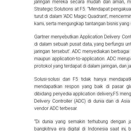
jaringan mereka secara mudah dan aman, me
Strategic Solutions at F5. “Mendapat pengakua
turut di dalam ‘ADC Magic Quadrant’, mencermi
kami, serta mengungkap tantangan bisnis yang
Gartner menyebutkan Application Delivery Con
di dalam sebuah pusat data, yang berfungsi un
jaringan tersebut’. ADC menyediakan berbagai f
maupun application-to-application. ADC merupa
protokol yang terdapat di dalam jaringan, dan ja
Solusi-solusi dari F5 tidak hanya mendapat
mendapatkan respon yang baik di pasar glo
dibidang penyedia application delivery,F5 meng
Delivery Controller (ADC) di dunia dan di Asi
vendor ADC terbesar.
“Di dunia yang semakin terhubung dengan j
bangkitnya era digital di Indonesia saat in