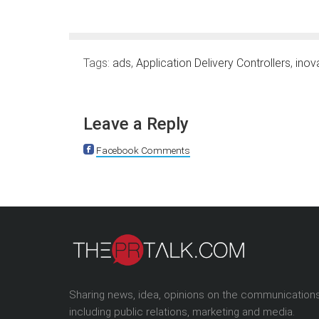
Tags:
ads
,
Application Delivery Controllers
,
inov
Leave a Reply
Facebook Comments
Sharing news, idea, opinions on the communication
including public relations, marketing and media.