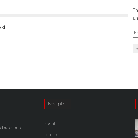
En
an
asi
Em
A
Navigation
about
s business
contact