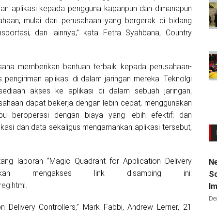
mkan aplikasi kepada pengguna kapanpun dan dimanapun
haan; mulai dari perusahaan yang bergerak di bidang
sportasi, dan lainnya,” kata Fetra Syahbana, Country
rusaha memberikan bantuan terbaik kepada perusahaan-
pengiriman aplikasi di dalam jaringan mereka. Teknolgi
sediaan akses ke aplikasi di dalam sebuah jaringan;
usahaan dapat bekerja dengan lebih cepat, menggunakan
u beroperasi dengan biaya yang lebih efektif; dan
kasi dan data sekaligus mengamankan aplikasi tersebut,
g laporan “Magic Quadrant for Application Delivery
Ne
ahkan mengakses link disamping ini:
Sc
reg.html
.
Im
De
on Delivery Controllers,” Mark Fabbi, Andrew Lerner, 21