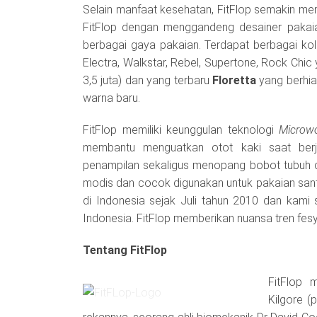
Selain manfaat kesehatan, FitFlop semakin me
FitFlop dengan menggandeng desainer pakaia
berbagai gaya pakaian. Terdapat berbagai kolek
Electra, Walkstar, Rebel, Supertone, Rock Chic
3,5 juta) dan yang terbaru
Floretta
yang berhi
warna baru.
FitFlop memiliki keunggulan teknologi
Microw
membantu menguatkan otot kaki saat berja
penampilan sekaligus menopang bobot tubuh di
modis dan cocok digunakan untuk pakaian santa
di Indonesia sejak Juli tahun 2010 dan kami
Indonesia. FitFlop memberikan nuansa tren fesy
Tentang FitFlop
FitFlop 
Kilgore (