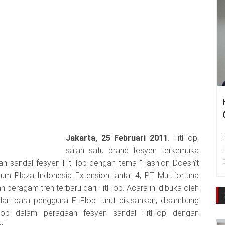
Jakarta, 25 Februari 2011
. FitFlop,
salah satu brand fesyen terkemuka
aan sandal fesyen FitFlop dengan tema “Fashion Doesn’t
ium Plaza Indonesia Extension lantai 4, PT Multifortuna
n beragam tren terbaru dari FitFlop. Acara ini dibuka oleh
 dari para pengguna FitFlop turut dikisahkan, disambung
lop dalam peragaan fesyen sandal FitFlop dengan