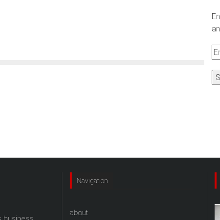
En
an
Em
A
Navigation
about
s business