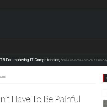
 Improving IT Competencies,
Netika Indonesia conducted a full-day executive
nful
’t Have To Be Painful