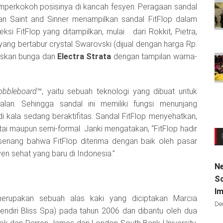
mperkokoh posisinya di kancah fesyen. Peragaan sandal
n Saint and Sinner menampilkan sandal FitFlop dalam
si FitFlop yang ditampilkan, mulai dari Rokkit, Pietra,
 yang bertabur crystal Swarovski (dijual dengan harga Rp.
askan bunga dan
Electra Strata
dengan tampilan warna-
obbleboard
™, yaitu sebuah teknologi yang dibuat untuk
lan. Sehingga sandal ini memiliki fungsi menunjang
 kala sedang beraktifitas. Sandal FitFlop menyehatkan,
i maupun semi-formal. Janki mengatakan, “FitFlop hadir
 senang bahwa FitFlop diterima dengan baik oleh pasar
en sehat yang baru di Indonesia.”
Ne
Sc
Im
merupakan sebuah alas kaki yang diciptakan Marcia
De
pendiri Bliss Spa) pada tahun 2006 dan dibantu oleh dua