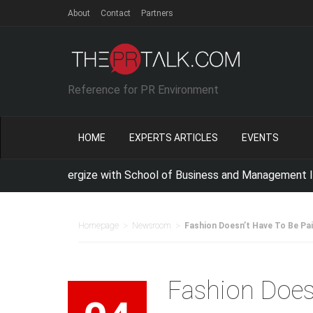
About
Contact
Partners
Reference for PR Environment
HOME
EXPERTS ARTICLES
EVENTS
IE Synergize with School of Business and Management ITB For
>
>
Homepage
Newsroom
Fashion Doesn’t Have To Be Pai
Fashion Doesn