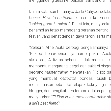
menggandeng desainer pakaian Saint and Sinne
Dalam kata sambutannya, Janki Cahyadi selak
Doesn’t Have to be Painful
kita ambil karena se
‘
looking good is painful
‘. Di sisi lain, masyar
penampilan tetap memegang peranan penting.
fesyen yang sehat dengan gaya terkini serta
“Selebriti Aline Adita berbagi pengalamannya
“FitFlop benar-benar nyaman dipakai. Apa
skoleosis, Aktivitas seharian tidak masalah 
membantu mengurangi pegal dan sakit di pingga
seorang
master trainer
menyatakan, “FitFlop dap
yang membuat otot-otot pondasi tubuh b
memindahkan beban ke telapak kaki yang menj
blogger, dan pengikut tren terbaru adalah pengg
menyatakan “
FitFlop is the most comfortable shoe
a girl’s best friend
.”