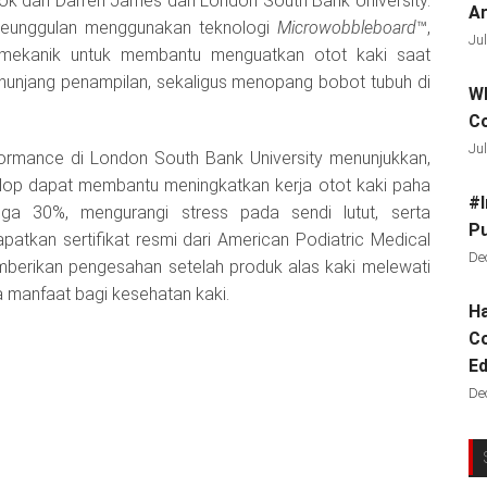
ok dan Darren James dari London South Bank University.
Ar
keunggulan menggunakan teknologi
Microwobbleboard
™,
Jul
a mekanik untuk membantu menguatkan otot kaki saat
menunjang penampilan, sekaligus menopang bobot tubuh di
Wh
C
Jul
formance di London South Bank University menunjukkan,
Flop dapat membantu meningkatkan kerja otot kaki paha
#I
gga 30%, mengurangi stress pada sendi lutut, serta
Pu
patkan sertifikat resmi dari American Podiatric Medical
De
mberikan pengesahan setelah produk alas kaki melewati
 manfaat bagi kesehatan kaki.
Ha
Co
Ed
De