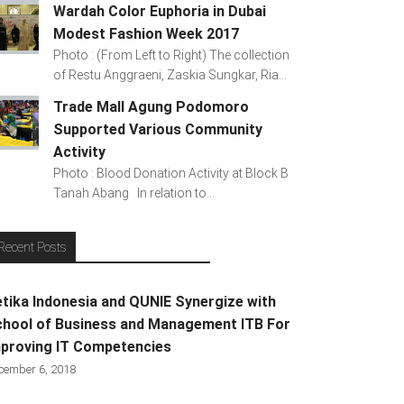
Wardah Color Euphoria in Dubai
Modest Fashion Week 2017
Photo : (From Left to Right) The collection
of Restu Anggraeni, Zaskia Sungkar, Ria...
Trade Mall Agung Podomoro
Supported Various Community
Activity
Photo : Blood Donation Activity at Block B
Tanah Abang In relation to...
Recent Posts
tika Indonesia and QUNIE Synergize with
hool of Business and Management ITB For
proving IT Competencies
cember 6, 2018