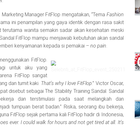
r.
u Marketing Manager FitFlop mengatakan, “Tema
Fashion
lama ini penampilan yang gaya identik dengan rasa sakit
akat terutama wanita semakin sadar akan kesehatan meski
 Sandal FitFlop mampu menjawab kebutuhan akan sandal
 memberi kenyamanan kepada si pemakai –
no pain
.
 menggunakan FitFlop.
lagi untuk aku yang
karena FitFlop sangat
ng dan tumit kaki.
That’s why I love FitFlop
.” Victor Oscar,
at disebut sebagai The Stability Training Sandal. Sandal
ekerja dan terstimulasi pada saat melangkah dan
adi tumpuan berat badan.” Riska, seorang ibu bekerja,
una FitFlop sejak pertama kali FitFlop hadir di Indonesia,
s ever. I could walk for hours and not get tired at all. It’s