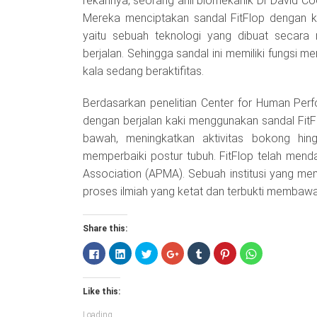
rekannya, seorang ahli biomekanik Dr David Co
Mereka menciptakan sandal FitFlop dengan 
yaitu sebuah teknologi yang dibuat secar
berjalan. Sehingga sandal ini memiliki fungsi 
kala sedang beraktifitas.
Berdasarkan penelitian Center for Human Per
dengan berjalan kaki menggunakan sandal Fit
bawah, meningkatkan aktivitas bokong hin
memperbaiki postur tubuh. FitFlop telah menda
Association (APMA). Sebuah institusi yang me
proses ilmiah yang ketat dan terbukti membawa
Share this:
Click
Click
Click
Click
Click
Click
Click
to
to
to
to
to
to
to
share
share
share
share
share
share
share
on
on
on
on
on
on
on
Facebook
LinkedIn
Twitter
Google+
Tumblr
Pinterest
WhatsApp
Like this:
(Opens
(Opens
(Opens
(Opens
(Opens
(Opens
(Opens
in
in
in
in
in
in
in
new
new
new
new
new
new
new
Loading...