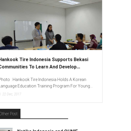
Hankook Tire Indonesia Supports Bekasi
Communities To Learn And Develop...
Photo : Hankook Tire Indonesia Holds A Korean
Language Education Training Program For Young...
22
Dec, 2017
Other Post