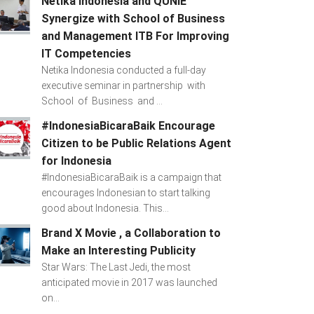
Netika Indonesia and QUNIE
Synergize with School of Business
and Management ITB For Improving
IT Competencies
Netika Indonesia conducted a full-day
executive seminar in partnership with
School of Business and ...
#IndonesiaBicaraBaik Encourage
Citizen to be Public Relations Agent
for Indonesia
#IndonesiaBicaraBaik is a campaign that
encourages Indonesian to start talking
good about Indonesia. This...
Brand X Movie , a Collaboration to
Make an Interesting Publicity
Star Wars: The Last Jedi, the most
anticipated movie in 2017 was launched
on...