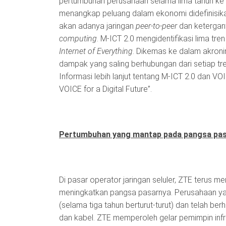
pertumbuhan perusahaan selama lima tahun ke d
menangkap peluang dalam ekonomi didefinisik
akan adanya jaringan
peer-to-peer
dan ketergant
computing
. M-ICT 2.0 mengidentifikasi lima tren
Internet of Everything
. Dikemas ke dalam akron
dampak yang saling berhubungan dari setiap t
Informasi lebih lanjut tentang M-ICT 2.0 dan VO
VOICE for a Digital Future”.
Pertumbuhan yang mantap pada pangsa pasa
Di pasar operator jaringan seluler, ZTE terus 
meningkatkan pangsa pasarnya. Perusahaan yan
(selama tiga tahun berturut-turut) dan telah be
dan kabel. ZTE memperoleh gelar pemimpin infr