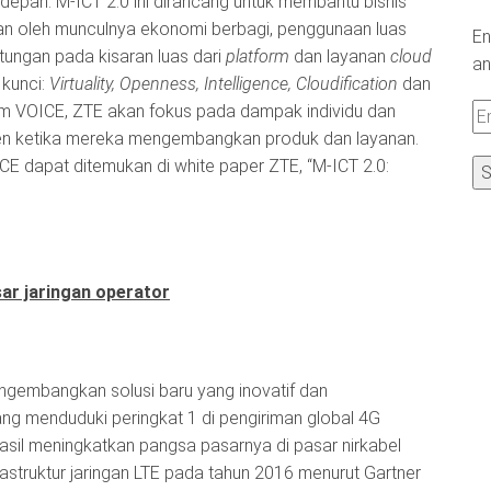
epan. M-ICT 2.0 ini dirancang untuk membantu bisnis
an oleh munculnya ekonomi berbagi, penggunaan luas
En
ungan pada kisaran luas dari
platform
dan layanan
cloud
an
 kunci:
Virtuality, Openness, Intelligence, Cloudification
dan
im VOICE, ZTE akan fokus pada dampak individu dan
Em
ren ketika mereka mengembangkan produk dan layanan.
A
ICE dapat ditemukan di white paper ZTE, “M-ICT 2.0:
r jaringan operator
mengembangkan solusi baru yang inovatif dan
g menduduki peringkat 1 di pengiriman global 4G
rhasil meningkatkan pangsa pasarnya di pasar nirkabel
astruktur jaringan LTE pada tahun 2016 menurut Gartner