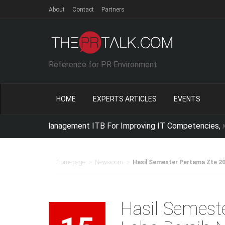
About
Contact
Partners
Reference for PR Environment
HOME
EXPERTS ARTICLES
EVENTS
 Management ITB For Improving IT Competencies,
Netika Indonesia con
>
>
Homepage
Newsroom
Hasil Semester Pertama Zte 201
Hasil Semest