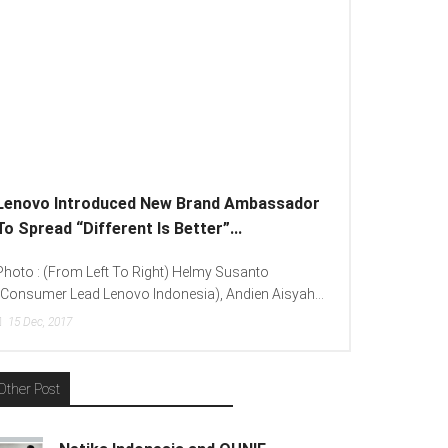
Lenovo Introduced New Brand Ambassador
To Spread “Different Is Better”...
Photo : (From Left To Right) Helmy Susanto
(Consumer Lead Lenovo Indonesia), Andien Aisyah...
15
Dec, 2017
Other Post