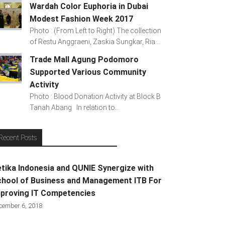
Wardah Color Euphoria in Dubai
Modest Fashion Week 2017
Photo : (From Left to Right) The collection
of Restu Anggraeni, Zaskia Sungkar, Ria...
Trade Mall Agung Podomoro
Supported Various Community
Activity
Photo : Blood Donation Activity at Block B
Tanah Abang In relation to...
Recent Posts
tika Indonesia and QUNIE Synergize with
hool of Business and Management ITB For
proving IT Competencies
cember 6, 2018