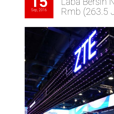
15
Laba Bersih N
Rmb (263.5 J
Sep, 2016