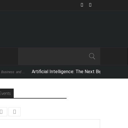
Artificial Intelligence: The Next Big Thing,
For those who own an iPhone
Events