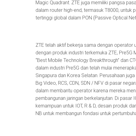
Magic Quadrant. ZTE juga memiliki pangsa pasar 
dalam router high-end, termasuk T8000, untuk 
tertinggi global dalam PON (Passive Optical Net
ZTE telah aktif bekerja sama dengan operator
dengan produk industri terkemuka ZTE, Pre5
“Best Mobile Technology Breakthrough” dan CT
dalam industri Pre5G dan telah mulai menerapka
Singapura dan Korea Selatan. Perusahaan jug
Big Video, RCS, CDN, SDN / NFV di pasar negar
dalam membantu operator karena mereka meng
pembangunan jaringan berkelanjutan. Di pasar I
kemampuan untuk IOT, R & D, desain produk dan
NB untuk membangun fondasi untuk pertumbuha