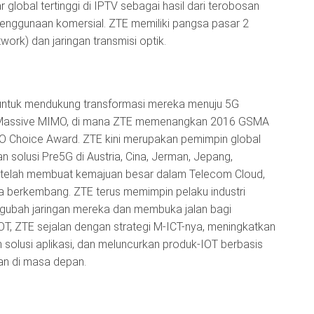
global tertinggi di IPTV sebagai hasil dari terobosan
penggunaan komersial. ZTE memiliki pangsa pasar 2
work) dan jaringan transmisi optik.
 untuk mendukung transformasi mereka menuju 5G
G Massive MIMO, di mana ZTE memenangkan 2016 GSMA
O Choice Award. ZTE kini merupakan pemimpin global
n solusi Pre5G di Austria, Cina, Jerman, Jepang,
a telah membuat kemajuan besar dalam Telecom Cloud,
a berkembang. ZTE terus memimpin pelaku industri
ubah jaringan mereka dan membuka jalan bagi
OT, ZTE sejalan dengan strategi M-ICT-nya, meningkatkan
 solusi aplikasi, dan meluncurkan produk-IOT berbasis
n di masa depan.