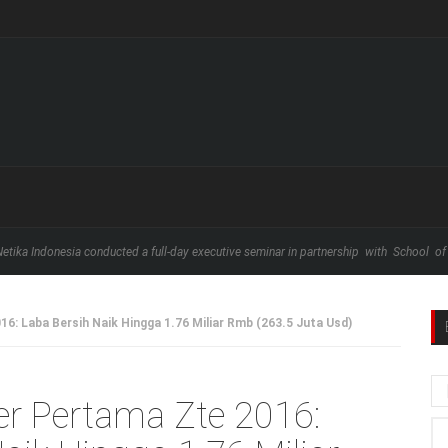
ducted a full-day executive seminar in partnership with School of Business and ...
6: Laba Bersih Naik Hingga 1.76 Miliar Rmb (263.5 Juta Usd)
er Pertama Zte 2016: