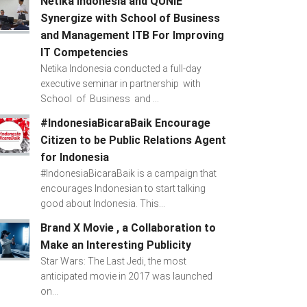
Netika Indonesia and QUNIE
Synergize with School of Business
and Management ITB For Improving
IT Competencies
Netika Indonesia conducted a full-day
executive seminar in partnership with
School of Business and ...
#IndonesiaBicaraBaik Encourage
Citizen to be Public Relations Agent
for Indonesia
#IndonesiaBicaraBaik is a campaign that
encourages Indonesian to start talking
good about Indonesia. This...
Brand X Movie , a Collaboration to
Make an Interesting Publicity
Star Wars: The Last Jedi, the most
anticipated movie in 2017 was launched
on...