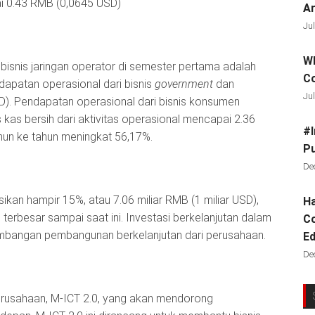
 0.43 RMB (0,0645 USD)
Ar
Jul
Wh
bisnis jaringan operator di semester pertama adalah
C
ndapatan operasional dari bisnis
government
dan
Jul
D). Pendapatan operasional dari bisnis konsumen
s kas bersih dari aktivitas operasional mencapai 2.36
#I
ahun ke tahun meningkat 56,17%.
Pu
De
kan hampir 15%, atau 7.06 miliar RMB (1 miliar USD),
Ha
 terbesar sampai saat ini. Investasi berkelanjutan dalam
Co
mbangan pembangunan berkelanjutan dari perusahaan.
Ed
De
perusahaan, M-ICT 2.0, yang akan mendorong