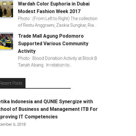
Wardah Color Euphoria in Dubai
Modest Fashion Week 2017
Photo : (From Left to Right) The collection
of Restu Anggraeni, Zaskia Sungkar, Ria...
Trade Mall Agung Podomoro
Supported Various Community
Activity
Photo : Blood Donation Activity at Block B
Tanah Abang In relation to...
Recent Posts
tika Indonesia and QUNIE Synergize with
hool of Business and Management ITB For
proving IT Competencies
cember 6, 2018