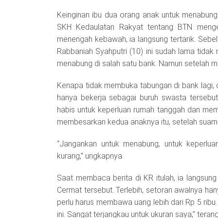
Keinginan ibu dua orang anak untuk menabung 
SKH Kedaulatan Rakyat tentang BTN mengel
menengah kebawah, ia langsung tertarik. Sebelu
Rabbaniah Syahputri (10) ini sudah lama tidak 
menabung di salah satu bank. Namun setelah men
Kenapa tidak membuka tabungan di bank lagi, di
hanya bekerja sebagai buruh swasta tersebut.
habis untuk keperluan rumah tanggah dan membi
membesarkan kedua anaknya itu, setelah suami
“Jangankan untuk menabung, untuk keperlua
kurang,” ungkapnya.
Saat membaca berita di KR itulah, ia langsun
Cermat tersebut. Terlebih, setoran awalnya ha
perlu harus membawa uang lebih dari Rp 5 rib
ini. Sangat terjangkau untuk ukuran saya,” teran