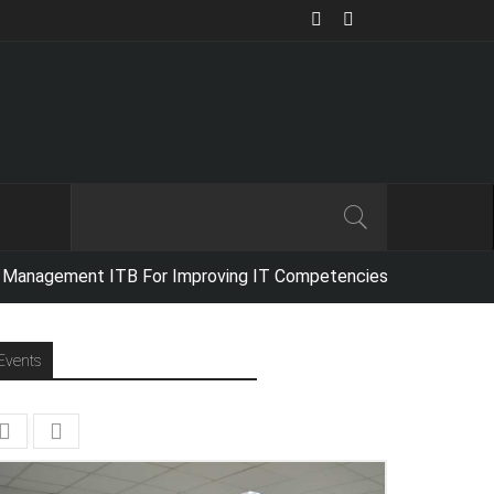
agement ITB For Improving IT Competencies,
Netika Indonesia conduct
Events