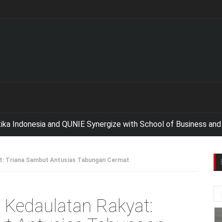
ndonesia and QUNIE Synergize with School of Business and Man
at: Triana Sambut Antusias Tabungan Cermat
 Kedaulatan Rakyat: