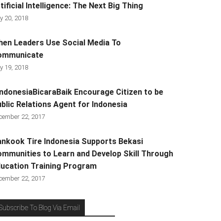
tificial Intelligence: The Next Big Thing
y 20, 2018
en Leaders Use Social Media To
ommunicate
y 19, 2018
ndonesiaBicaraBaik Encourage Citizen to be
blic Relations Agent for Indonesia
cember 22, 2017
nkook Tire Indonesia Supports Bekasi
mmunities to Learn and Develop Skill Through
ucation Training Program
cember 22, 2017
Subscribe To Blog Via Email