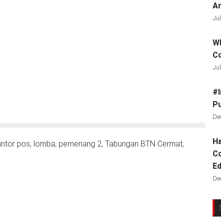
Ar
Jul
Wh
C
Jul
#I
Pu
De
Ha
antor pos
,
lomba
,
pemenang 2
,
Tabungan BTN Cermat
,
Co
Ed
De