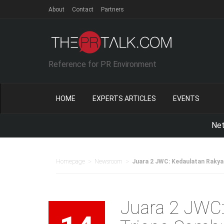
About
Contact
Partners
Reference for PR Environment
HOME
EXPERTS ARTICLES
EVENTS
Netika I
>
>
Homepage
Newsroom
Juara 2 JWC: Kedaulatan Raky
Juara 2 JWC: