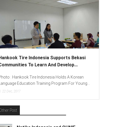
Hankook Tire Indonesia Supports Bekasi
Communities To Learn And Develop...
Photo : Hankook Tire Indonesia Holds A Korean
Language Education Training Program For Young...
22
Dec, 2017
Other Post