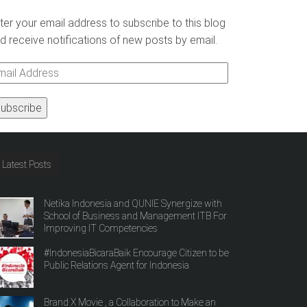
ter your email address to subscribe to this blog
d receive notifications of new posts by email.
ail
ddress
Latest Posts
Netika Indonesia and QUNIE Synergize with
School of Business and Management ITB For
Improving IT Competencies
#IndonesiaBicaraBaik Encourage Citizen to be
Public Relations Agent for Indonesia
Brand X Movie , a Collaboration to Make an