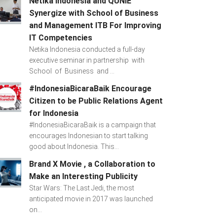
Netika Indonesia and QUNIE
Synergize with School of Business
and Management ITB For Improving
IT Competencies
Netika Indonesia conducted a full-day
executive seminar in partnership with
School of Business and ...
#IndonesiaBicaraBaik Encourage
Citizen to be Public Relations Agent
for Indonesia
#IndonesiaBicaraBaik is a campaign that
encourages Indonesian to start talking
good about Indonesia. This...
Brand X Movie , a Collaboration to
Make an Interesting Publicity
Star Wars: The Last Jedi, the most
anticipated movie in 2017 was launched
on...