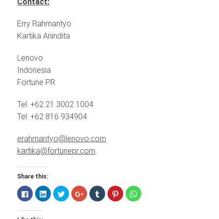
Contact:
Erry Rahmantyo
Kartika Anindita
Lenovo
Indonesia
Fortune PR
Tel: +62 21 3002 1004
Tel: +62 816 934904
erahmantyo@lenovo.com
kartika@fortunepr.com
Share this:
Click
Click
Click
Click
Click
Click
Click
to
to
to
to
to
to
to
share
share
share
share
share
share
share
on
on
on
on
on
on
on
Facebook
LinkedIn
Twitter
Google+
Tumblr
Pinterest
WhatsApp