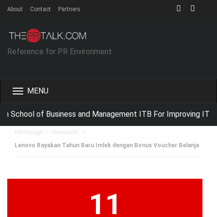
About
Contact
Partners
Reference for PR Environment
Toggle
navigation
h School of Business and Management ITB For Improving IT Co
>
>
Homepage
Newsroom
Lenovo Rayakan Tahun Baru Imlek dengan Bonus Voucher Belanja
11