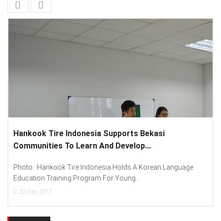
Lenovo Introduced New Brand Ambassador To
Spread “Different Is Better”...
guage
Photo : (From Left To Right) Helmy Susanto (Consumer L
Lenovo Indonesia), Andien Aisyah...
15
Dec, 2017