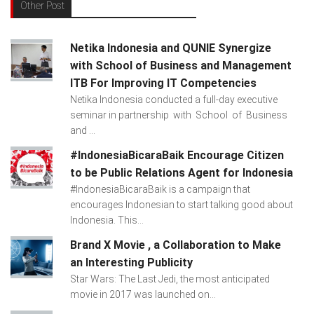
Other Post
Netika Indonesia and QUNIE Synergize
with School of Business and Management
ITB For Improving IT Competencies
Netika Indonesia conducted a full-day executive
seminar in partnership with School of Business
and ...
#IndonesiaBicaraBaik Encourage Citizen
to be Public Relations Agent for Indonesia
#IndonesiaBicaraBaik is a campaign that
encourages Indonesian to start talking good about
Indonesia. This...
Brand X Movie , a Collaboration to Make
an Interesting Publicity
Star Wars: The Last Jedi, the most anticipated
movie in 2017 was launched on...