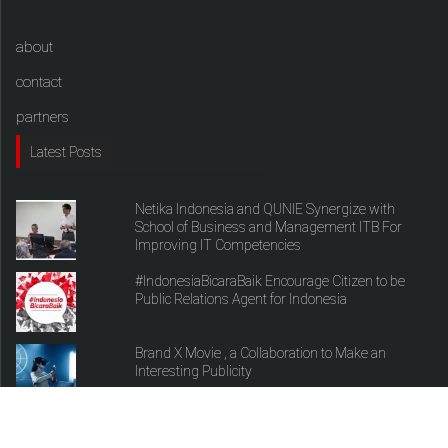
about
contact
partners
Latest Posts
Netika Indonesia and QUNIE Synergize with
School of Business and Management ITB For
Improving IT Competencies
#IndonesiaBicaraBaik Encourage Citizen to be
Public Relations Agent for Indonesia
Brand X Movie , a Collaboration to Make an
Interesting Publicity