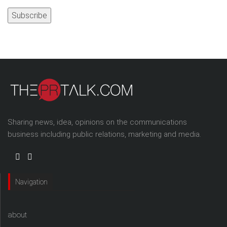
Address
Sharing news, idea, opinions on the communications
business including public relations, marketing and media.
Navigation
about