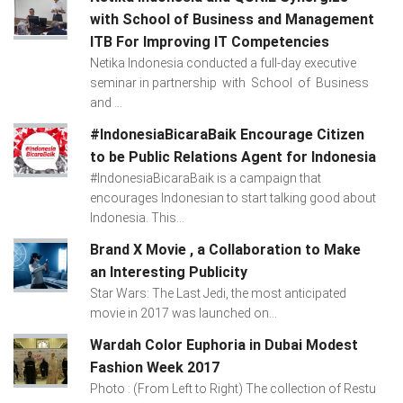
with School of Business and Management
ITB For Improving IT Competencies
Netika Indonesia conducted a full-day executive
seminar in partnership with School of Business
and ...
#IndonesiaBicaraBaik Encourage Citizen
to be Public Relations Agent for Indonesia
#IndonesiaBicaraBaik is a campaign that
encourages Indonesian to start talking good about
Indonesia. This...
Brand X Movie , a Collaboration to Make
an Interesting Publicity
Star Wars: The Last Jedi, the most anticipated
movie in 2017 was launched on...
Wardah Color Euphoria in Dubai Modest
Fashion Week 2017
Photo : (From Left to Right) The collection of Restu