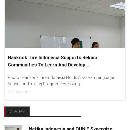
upports Bekasi
Lenovo Introduced New Brand
Develop...
Spread “Different Is Better”...
a Holds A Korean Language
Photo : (From Left To Right) Helmy
 Young...
Lenovo Indonesia), Andien Aisyah...
15
Dec, 2017
Other Post
Netika Indonesia and QUNIE Synergize