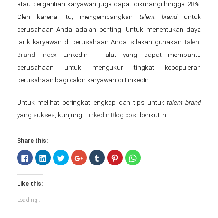
atau pergantian karyawan juga dapat dikurangi hingga 28%.
Oleh karena itu, mengembangkan
talent brand
untuk
perusahaan Anda adalah penting. Untuk menentukan daya
tarik karyawan di perusahaan Anda, silakan gunakan
Talent
Brand Index
LinkedIn – alat yang dapat membantu
perusahaan untuk mengukur tingkat kepopuleran
perusahaan bagi calon karyawan di LinkedIn.
Untuk melihat peringkat lengkap dan tips untuk
talent brand
.
yang sukses, kunjungi
LinkedIn Blog post
berikut ini
Share this:
Click
Click
Click
Click
Click
Click
Click
to
to
to
to
to
to
to
share
share
share
share
share
share
share
on
on
on
on
on
on
on
Facebook
LinkedIn
Twitter
Google+
Tumblr
Pinterest
WhatsApp
Like this:
(Opens
(Opens
(Opens
(Opens
(Opens
(Opens
(Opens
in
in
in
in
in
in
in
new
new
new
new
new
new
new
Loading...
window)
window)
window)
window)
window)
window)
window)