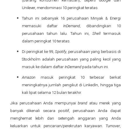
(barang konsumen kemasan), seperti Google dan
Unilever, mendominasi 10 peringkat teratas.
Tahun ini sebanyak 16 perusahaan Minyak & Energi
memasuki daftar
InDemand
, dibandingkan 10
perusahaan tahun lalu. Tahun ini,
Shell
termasuk
dalam peringkat 10 teratas.
Di peringkat ke 99,
Spotify
, perusahaan yang berbasis di
Stockholm adalah perusahaan yang paling kecil yang
masuk ke dalam daftar
InDemand
pada tahun ini.
Amazon
masuk peringkat 10 terbesar berkat
meningkatnya jumlah pengikut di LinkedIn, hingga tiga
kali lipat selama 12 bulan terakhir.
Jika perusahaan Anda mempunyai
brand
atau merek yang
banyak dikenali secara positif, perusahaan Anda dapat
menghemat lebih dari setengah anggaran yang Anda
keluarkan untuk pencarian/perekrutan karyawan.
Turnover
,