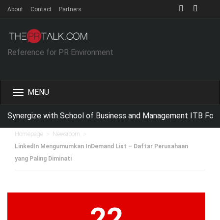
About
Contact
Partners
Reference for PR Environment
Toggle
navigation
 Synergize with School of Business and Management ITB For I
>
>
Homepage
Newsroom
LinkedIn Mengumumkan InDemand List – Daftar Perusahaan
yang Paling Diminati
22