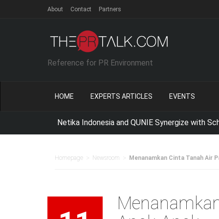
About
Contact
Partners
Reference for PR Environment
HOME
EXPERTS ARTICLES
EVENTS
Netika Indonesia and QUNIE Synergize with School of 
>
>
Homepage
Newsroom
Menanamkan Cinta Tanah Air P
Menanamkan 