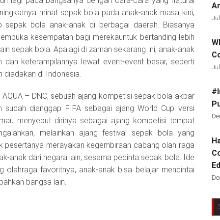
auh lagi pada bangsanya dengan cara-cara yang natural
Ar
ingkatnya minat sepak bola pada anak-anak masa kini,
Jul
b sepak bola anak-anak di berbagai daerah. Biasanya
membuka kesempatan bagi merekauntuk bertanding lebih
Wh
n sepak bola. Apalagi di zaman sekarang ini, anak-anak
C
 dan keterampilannya lewat event-event besar, seperti
Jul
diadakan di Indonesia.
#I
 AQUA – DNC, sebuah ajang kompetisi sepak bola akbar
Pu
an sudah dianggap FIFA sebagai ajang World Cup versi
De
mau menyebut dirinya sebagai ajang kompetisi tempat
galahkan, melainkan ajang festival sepak bola yang
Ha
k pesertanya merayakan kegembiraan cabang olah raga
Co
-anak dari negara lain, sesama pecinta sepak bola. Ide
Ed
olahraga favoritnya, anak-anak bisa belajar mencintai
De
ahkan bangsa lain.