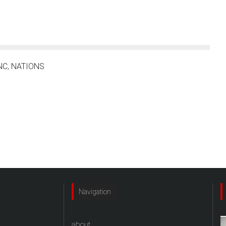
NC
,
NATIONS
Navigation
about