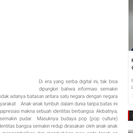
Hankook Tire
Communities T
Photo : Hankook
Di era yang serba digital ini, tak bisa
Language Educat
dipungkiri bahwa informasi semakin
22
Dec, 2017
tidak adanya batasan antara satu negara dengan negara
arakat. Anak-anak tumbuh dalam dunia tanpa batas ini
presiasi makna sebuah identitas berbangsa. Akibatnya,
 semakin pudar. Masuknya budaya pop (pop culture)
entitas bangsa semakin redup dirasakan oleh anak-anak