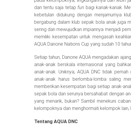
pada kelompoknya, lingkungannya dan lebih j
dan tentu saja tetap
fun
bagi kanak-kanak. Men
kebetulan didukung dengan menjamurnya klu
bergabung dalam klub sepak bola anak juga 
sering dan mewujudkan impiannya menjadi pemai
memiliki kesempatan untuk mengasah keahlian
AQUA Danone Nations Cup yang sudah 10 tahun 
Setiap tahun, Danone AQUA mengadakan ajang
anak-anak berskala internasional yang bahk
anak-anak. Uniknya, AQUA DNC tidak pernah 
anak-anak harus berlomba-lomba saling men
memberikan kesempatan bagi setiap anak-ana
sepak bola dan serunya bersahabat dengan anak
yang menarik, bukan? Sambil menekuni cabang 
kelompoknya dan menghormati kelompok lain, b
Tentang AQUA DNC