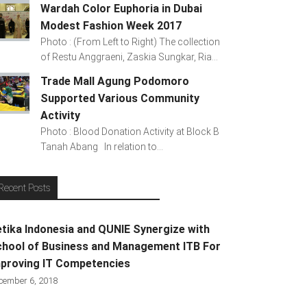
Wardah Color Euphoria in Dubai
Modest Fashion Week 2017
Photo : (From Left to Right) The collection
of Restu Anggraeni, Zaskia Sungkar, Ria...
Trade Mall Agung Podomoro
Supported Various Community
Activity
Photo : Blood Donation Activity at Block B
Tanah Abang In relation to...
Recent Posts
tika Indonesia and QUNIE Synergize with
hool of Business and Management ITB For
proving IT Competencies
cember 6, 2018