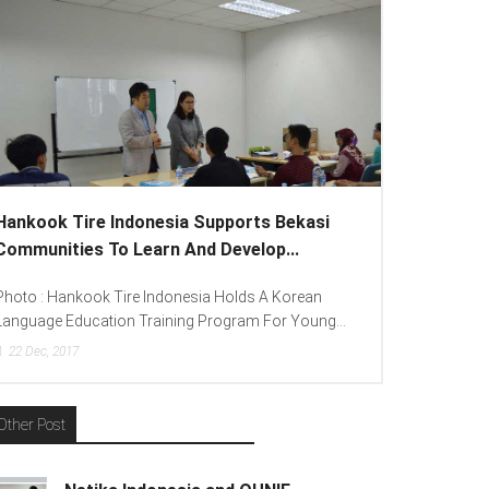
 Indonesia Supports Bekasi
Lenovo Introduced New
o Learn And Develop...
To Spread “Different Is B
 Tire Indonesia Holds A Korean
Photo : (From Left To Right)
ion Training Program For Young...
(Consumer Lead Lenovo Indone
15
Dec, 2017
Other Post