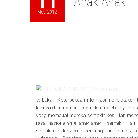
11
Anak-Anak
May, 2012
terbuka. Keterbukaan informasi menciptakan 
lainnya dan membuat semakin meleburnya masy
yang membuat mereka semakin kesulitan menga
rasa nasionalisme anak-anak semakin hari
semakin tidak dapat dibendung dan membuat id