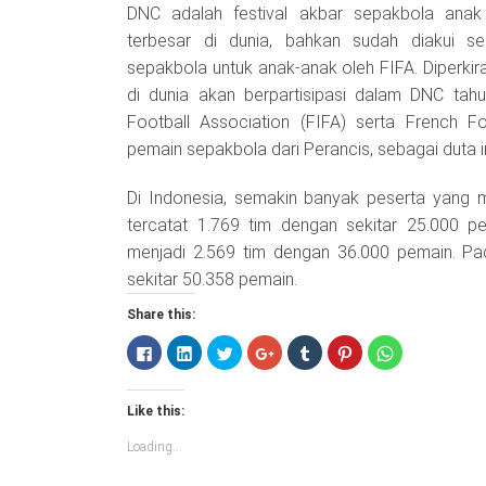
DNC adalah festival akbar sepakbola anak
terbesar di dunia, bahkan sudah diakui se
sepakbola untuk anak-anak oleh FIFA. Diperkira
di dunia akan berpartisipasi dalam DNC tahu
Football Association (FIFA) serta French F
pemain sepakbola dari Perancis, sebagai duta i
Di Indonesia, semakin banyak peserta yang 
tercatat 1.769 tim dengan sekitar 25.000 p
menjadi 2.569 tim dengan 36.000 pemain. Pa
sekitar 50.358 pemain.
Share this:
Click
Click
Click
Click
Click
Click
Click
to
to
to
to
to
to
to
share
share
share
share
share
share
share
on
on
on
on
on
on
on
Facebook
LinkedIn
Twitter
Google+
Tumblr
Pinterest
WhatsApp
Like this:
(Opens
(Opens
(Opens
(Opens
(Opens
(Opens
(Opens
in
in
in
in
in
in
in
new
new
new
new
new
new
new
Loading...
window)
window)
window)
window)
window)
window)
window)