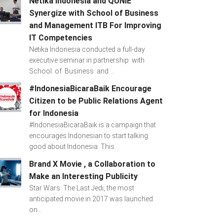
Netika Indonesia and QUNIE
Synergize with School of Business
and Management ITB For Improving
IT Competencies
Netika Indonesia conducted a full-day
executive seminar in partnership with
School of Business and ...
#IndonesiaBicaraBaik Encourage
Citizen to be Public Relations Agent
for Indonesia
#IndonesiaBicaraBaik is a campaign that
encourages Indonesian to start talking
good about Indonesia. This...
Brand X Movie , a Collaboration to
Make an Interesting Publicity
Star Wars: The Last Jedi, the most
anticipated movie in 2017 was launched
on...