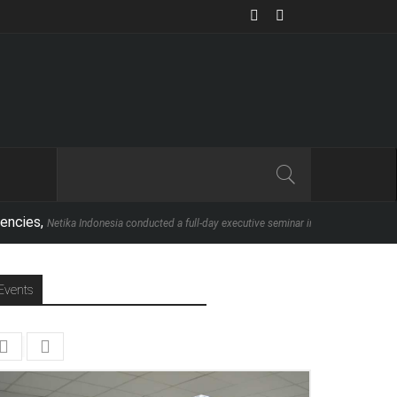
tika Indonesia conducted a full-day executive seminar in partnership with School of 
Events