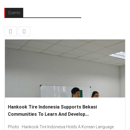
Events
ekasi
Lenovo Introduced New Brand Ambassad
.
Spread “Different Is Better”...
orean Language
Photo : (From Left To Right) Helmy Susanto (Co