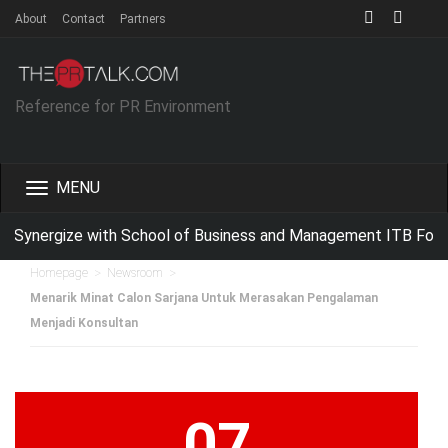
About
Contact
Partners
Reference for PR Environment
Toggle
navigation
 Synergize with School of Business and Management ITB For I
>
>
Homepage
Newsroom
Menarik Minat Calon Sarjana Untuk Merasakan Pengalaman
Menjadi Konsultan
07