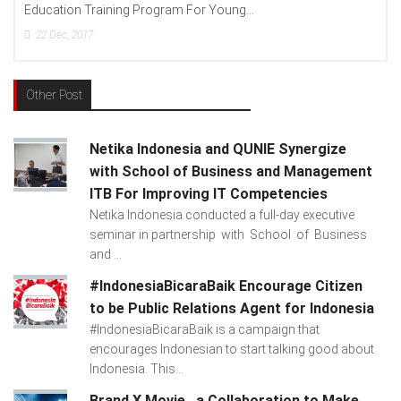
Lenovo Indonesia), Andien Aisyah...
15
Dec, 2017
Other Post
Netika Indonesia and QUNIE Synergize
with School of Business and Management
ITB For Improving IT Competencies
Netika Indonesia conducted a full-day executive
seminar in partnership with School of Business
and ...
#IndonesiaBicaraBaik Encourage Citizen
to be Public Relations Agent for Indonesia
#IndonesiaBicaraBaik is a campaign that
encourages Indonesian to start talking good about
Indonesia. This...
Brand X Movie , a Collaboration to Make