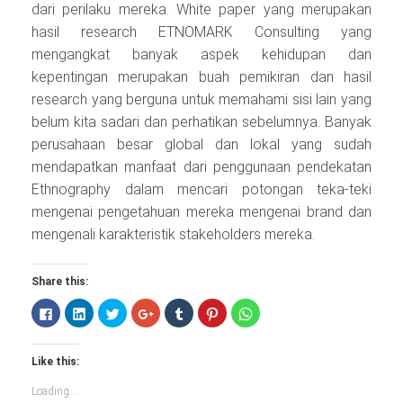
dari perilaku mereka. White paper yang merupakan
hasil research ETNOMARK Consulting yang
mengangkat banyak aspek kehidupan dan
kepentingan merupakan buah pemikiran dan hasil
research yang berguna untuk memahami sisi lain yang
belum kita sadari dan perhatikan sebelumnya. Banyak
perusahaan besar global dan lokal yang sudah
mendapatkan manfaat dari penggunaan pendekatan
Ethnography dalam mencari potongan teka-teki
mengenai pengetahuan mereka mengenai brand dan
mengenali karakteristik stakeholders mereka.
Share this:
Click
Click
Click
Click
Click
Click
Click
to
to
to
to
to
to
to
share
share
share
share
share
share
share
on
on
on
on
on
on
on
Facebook
LinkedIn
Twitter
Google+
Tumblr
Pinterest
WhatsApp
Like this:
(Opens
(Opens
(Opens
(Opens
(Opens
(Opens
(Opens
in
in
in
in
in
in
in
new
new
new
new
new
new
new
Loading...
window)
window)
window)
window)
window)
window)
window)