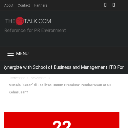
About
Contact
Partners
Reference for PR Environment
Toggle
navigation
Synergize with School of Business and Management ITB For Imp
>
>
Homepage
Newsroom
Musala ‘Keren’ di Fasilitas Umum Premium: Pemborosan atau
Keharusan?
22