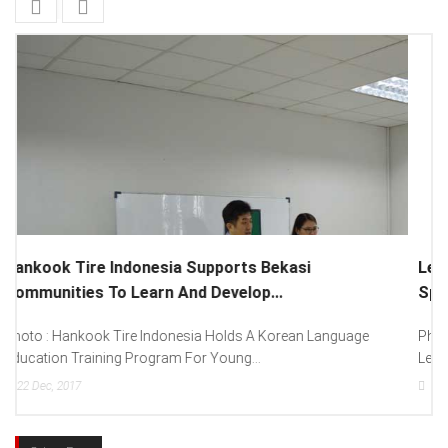
Lenovo Introduced New Brand Ambassador To
Spread “Different Is Better”...
Photo : (From Left To Right) Helmy Susanto (Consumer Lead
Lenovo Indonesia), Andien Aisyah...
15
Dec, 2017