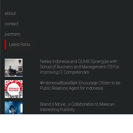
about
contact
partners
Latest Posts
Netika Indonesia and QUNIE Synergize with
School of Business and Management ITB For
Improving IT Competencies
#IndonesiaBicaraBaik Encourage Citizen to be
Public Relations Agent for Indonesia
Brand X Movie , a Collaboration to Make an
Interesting Publicity