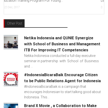
Lenovo Indonesia), Andien Aisyah...
15
Dec, 2017
Other Post
Netika Indonesia and QUNIE Synergize
with School of Business and Management
ITB For Improving IT Competencies
Netika Indonesia conducted a full-day executive
seminar in partnership with School of Business
and ...
#IndonesiaBicaraBaik Encourage Citizen
to be Public Relations Agent for Indonesia
#IndonesiaBicaraBaik is a campaign that
encourages Indonesian to start talking good about
Indonesia. This...
Brand X Movie , a Collaboration to Make