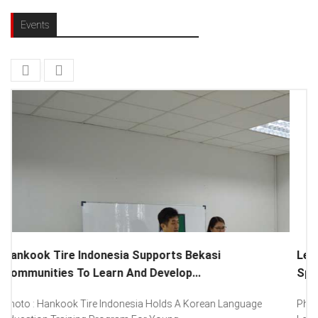
Events
Lenovo Introduced New Brand Ambassador To
Spread “Different Is Better”...
Photo : (From Left To Right) Helmy Susanto (Consumer Lead