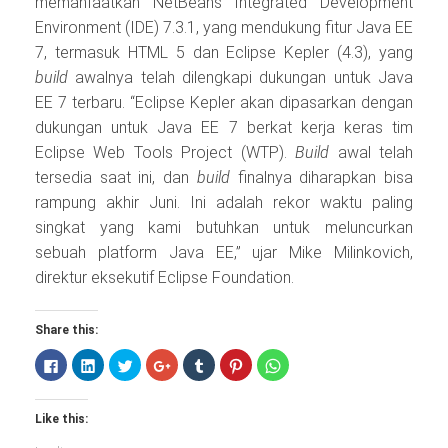
memanfaatkan NetBeans Integrated Development
Environment (IDE) 7.3.1, yang mendukung fitur Java EE
7, termasuk HTML 5 dan Eclipse Kepler (4.3), yang
build
awalnya telah dilengkapi dukungan untuk Java
EE 7 terbaru. “Eclipse Kepler akan dipasarkan dengan
dukungan untuk Java EE 7 berkat kerja keras tim
Eclipse Web Tools Project (WTP).
Build
awal telah
tersedia saat ini, dan
build
finalnya diharapkan bisa
rampung akhir Juni. Ini adalah rekor waktu paling
singkat yang kami butuhkan untuk meluncurkan
sebuah platform Java EE,” ujar Mike Milinkovich,
direktur eksekutif Eclipse Foundation.
Share this:
Click
Click
Click
Click
Click
Click
Click
to
to
to
to
to
to
to
share
share
share
share
share
share
share
on
on
on
on
on
on
on
Facebook
LinkedIn
Twitter
Google+
Tumblr
Pinterest
WhatsApp
Like this:
(Opens
(Opens
(Opens
(Opens
(Opens
(Opens
(Opens
in
in
in
in
in
in
in
new
new
new
new
new
new
new