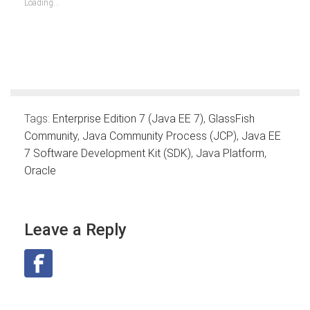
Loading...
window)
window)
window)
window)
window)
window)
window)
Tags:
Enterprise Edition 7 (Java EE 7)
,
GlassFish
Community
,
Java Community Process (JCP)
,
Java EE
7 Software Development Kit (SDK)
,
Java Platform
,
Oracle
Leave a Reply