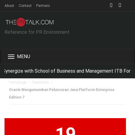
About
Contact
Partners
Reference for PR Environment
Toggle
navigation
Synergize with School of Business and Management ITB For Imp
>
>
Homepage
Newsroom
Oracle Mengumumkan Peluncuran Java Platform Enterprise
Edition 7
19