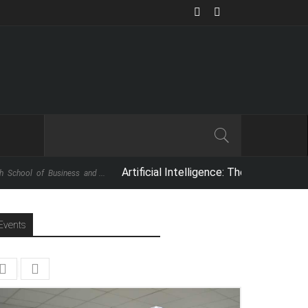
Artificial Intelligence: The Next Big Thing,
of Business and ...
For t
Events