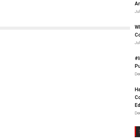
Ar
Jul
Wh
C
Jul
#I
Pu
De
Ha
Co
Ed
De