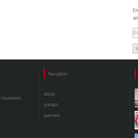
En
an
Em
A
Navigation
about
s business
contact
partners