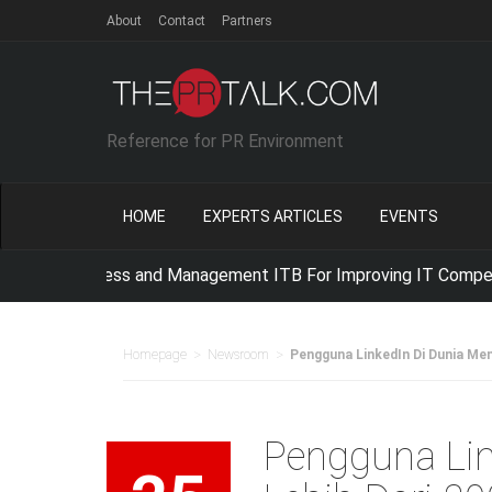
About
Contact
Partners
Reference for PR Environment
HOME
EXPERTS ARTICLES
EVENTS
f Business and Management ITB For Improving IT Competencies
>
>
Homepage
Newsroom
Pengguna LinkedIn Di Dunia Men
Pengguna Lin