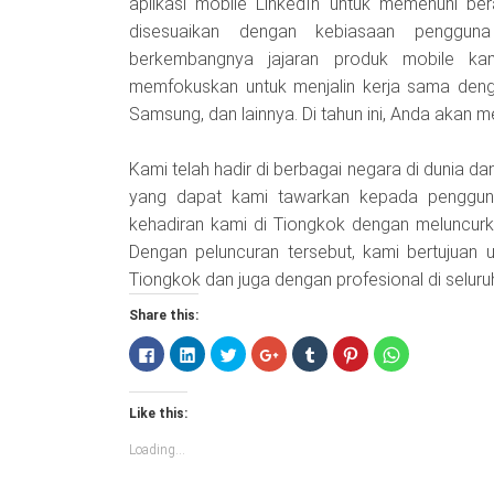
aplikasi
mobile
LinkedIn
untuk memenuhi bera
disesuaikan dengan kebiasaan penggun
berkembangnya jajaran produk
mobile
ka
memfokuskan untuk menjalin kerja sama den
Samsung
, dan lainnya. Di tahun ini, Anda akan m
Kami telah hadir di berbagai negara di dunia 
yang dapat kami tawarkan kepada penggun
kehadiran kami di Tiongkok dengan meluncurk
Dengan peluncuran tersebut, kami bertujuan u
Tiongkok dan juga dengan profesional di seluruh
Share this:
Click
Click
Click
Click
Click
Click
Click
to
to
to
to
to
to
to
share
share
share
share
share
share
share
on
on
on
on
on
on
on
Facebook
LinkedIn
Twitter
Google+
Tumblr
Pinterest
WhatsApp
Like this:
(Opens
(Opens
(Opens
(Opens
(Opens
(Opens
(Opens
in
in
in
in
in
in
in
new
new
new
new
new
new
new
Loading...
window)
window)
window)
window)
window)
window)
window)