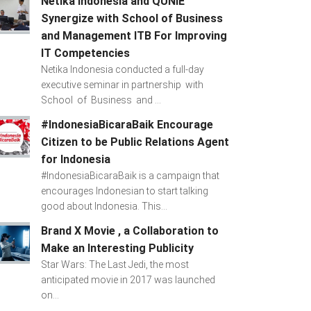
Netika Indonesia and QUNIE
Synergize with School of Business
and Management ITB For Improving
IT Competencies
Netika Indonesia conducted a full-day
executive seminar in partnership with
School of Business and ...
#IndonesiaBicaraBaik Encourage
Citizen to be Public Relations Agent
for Indonesia
#IndonesiaBicaraBaik is a campaign that
encourages Indonesian to start talking
good about Indonesia. This...
Brand X Movie , a Collaboration to
Make an Interesting Publicity
Star Wars: The Last Jedi, the most
anticipated movie in 2017 was launched
on...