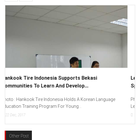
Lenovo Introduced New Brand Ambassador To
Spread “Different Is Better”...
Photo : (From Left To Right) Helmy Susanto (Consumer Lead
Lenovo Indonesia), Andien Aisyah...
15
Dec, 2017
Other Post