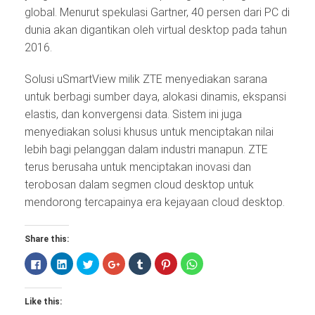
global. Menurut spekulasi Gartner, 40 persen dari PC di
dunia akan digantikan oleh virtual desktop pada tahun
2016.
Solusi uSmartView milik ZTE menyediakan sarana
untuk berbagi sumber daya, alokasi dinamis, ekspansi
elastis, dan konvergensi data. Sistem ini juga
menyediakan solusi khusus untuk menciptakan nilai
lebih bagi pelanggan dalam industri manapun. ZTE
terus berusaha untuk menciptakan inovasi dan
terobosan dalam segmen cloud desktop untuk
mendorong tercapainya era kejayaan cloud desktop.
Share this:
Click
Click
Click
Click
Click
Click
Click
to
to
to
to
to
to
to
share
share
share
share
share
share
share
on
on
on
on
on
on
on
Facebook
LinkedIn
Twitter
Google+
Tumblr
Pinterest
WhatsApp
Like this:
(Opens
(Opens
(Opens
(Opens
(Opens
(Opens
(Opens
in
in
in
in
in
in
in