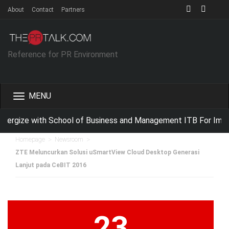
About
Contact
Partners
Reference for PR Environment
Toggle
navigation
ergize with School of Business and Management ITB For Impro
>
>
Homepage
Newsroom
ZTE Meluncurkan Solusi uSmartView Cloud Desktop Generasi
Lanjut pada CeBIT 2016
23