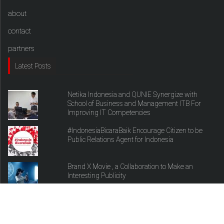
about
contact
partners
Latest Posts
Netika Indonesia and QUNIE Synergize with
School of Business and Management ITB For
Improving IT Competencies
#IndonesiaBicaraBaik Encourage Citizen to be
Public Relations Agent for Indonesia
Brand X Movie , a Collaboration to Make an
Interesting Publicity