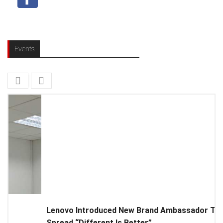
Events
Lenovo Introduced New Brand Ambassador To
Spread “Different Is Better”...