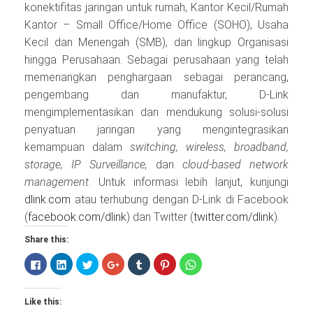
konektifitas jaringan untuk rumah, Kantor Kecil/Rumah
Kantor – Small Office/Home Office (SOHO), Usaha
Kecil dan Menengah (SMB), dan lingkup Organisasi
hingga Perusahaan. Sebagai perusahaan yang telah
memenangkan penghargaan sebagai perancang,
pengembang dan manufaktur, D-Link
mengimplementasikan dan mendukung solusi-solusi
penyatuan jaringan yang mengintegrasikan
kemampuan dalam
switching, wireless, broadband,
storage, IP Surveillance,
dan
cloud-based network
management
. Untuk informasi lebih lanjut, kunjungi
dlink.com
atau terhubung dengan D-Link di Facebook
(
facebook.com/dlink
) dan Twitter (
twitter.com/dlink
).
Share this:
Click
Click
Click
Click
Click
Click
Click
to
to
to
to
to
to
to
share
share
share
share
share
share
share
on
on
on
on
on
on
on
Facebook
LinkedIn
Twitter
Google+
Tumblr
Pinterest
WhatsApp
Like this:
(Opens
(Opens
(Opens
(Opens
(Opens
(Opens
(Opens
in
in
in
in
in
in
in