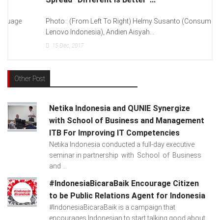
Photo : (From Left To Right) Helmy Susanto (Consumer Lead
Lenovo Indonesia), Andien Aisyah...
15
Dec, 2017
Other Post
Netika Indonesia and QUNIE Synergize
with School of Business and Management
ITB For Improving IT Competencies
Netika Indonesia conducted a full-day executive
seminar in partnership with School of Business
and ...
#IndonesiaBicaraBaik Encourage Citizen
to be Public Relations Agent for Indonesia
#IndonesiaBicaraBaik is a campaign that
encourages Indonesian to start talking good about