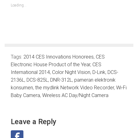
new
new
new
new
new
new
new
Loading...
window)
window)
window)
window)
window)
window)
window)
Tags:
2014 CES Innovations Honorees
,
CES
Electronic House Product of the Year
,
CES
International 2014
,
Color Night Vision
,
D-Link
,
DCS-
2136L
,
DCS-825L
,
DNR-312L
,
pameran elektronik
konsumen
,
the mydlink Network Video Recorder
,
Wi-Fi
Baby Camera
,
Wireless AC Day/Night Camera
Leave a Reply