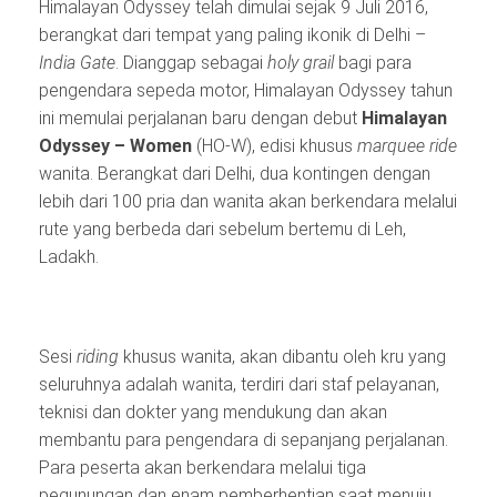
Himalayan Odyssey telah dimulai sejak 9 Juli 2016,
berangkat dari tempat yang paling ikonik di Delhi –
India Gate
. Dianggap sebagai
holy grail
bagi para
pengendara sepeda motor, Himalayan Odyssey tahun
ini memulai perjalanan baru dengan debut
Himalaya
n
Odyssey
–
W
omen
(HO-W), edisi khusus
marquee ride
wanita. Berangkat dari Delhi, dua kontingen dengan
lebih dari 100 pria dan wanita akan berkendara melalui
rute yang berbeda dari sebelum bertemu di Leh,
Ladakh.
Sesi
riding
khusus wanita, akan dibantu oleh kru yang
seluruhnya adalah wanita, terdiri dari staf pelayanan,
teknisi dan dokter yang mendukung dan akan
membantu para pengendara di sepanjang perjalanan.
Para peserta akan berkendara melalui tiga
pegunungan dan enam pemberhentian saat menuju