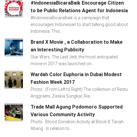
#IndonesiaBicaraBaik Encourage Citizen
to be Public Relations Agent for Indonesia
#IndonesiaBicaraBaik is a campaign that
encourages Indonesian to start talking good about
Indonesia. This...
Brand X Movie , a Collaboration to Make
an Interesting Publicity
Star Wars: The Last Jedi, the most anticipated
movie in 2017 was launched on...
Wardah Color Euphoria in Dubai Modest
Fashion Week 2017
Photo : (From Left to Right) The collection of Restu
Anggraeni, Zaskia Sungkar, Ria...
Trade Mall Agung Podomoro Supported
Various Community Activity
Photo : Blood Donation Activity at Block B Tanah
Abang In relation to...