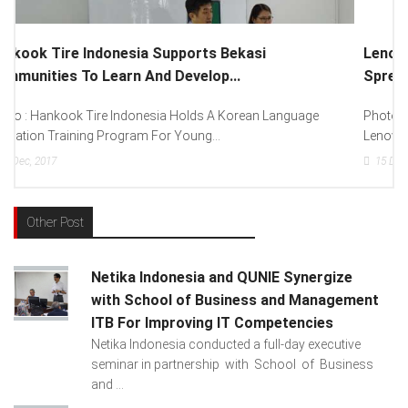
Lenovo Introduced New Brand Ambassador To
Spread “Different Is Better”...
Photo : (From Left To Right) Helmy Susanto (Consumer Lead
Lenovo Indonesia), Andien Aisyah...
15
Dec, 2017
Other Post
Netika Indonesia and QUNIE Synergize
with School of Business and Management
ITB For Improving IT Competencies
Netika Indonesia conducted a full-day executive
seminar in partnership with School of Business
and ...