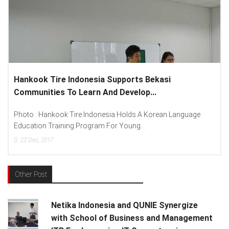
si
Lenovo Introduced New Brand Ambassador
Spread “Different Is Better”...
an Language
Photo : (From Left To Right) Helmy Susanto (Cons
Lenovo Indonesia), Andien Aisyah...
15
Dec, 2017
Other Post
Netika Indonesia and QUNIE Synergize
with School of Business and Management