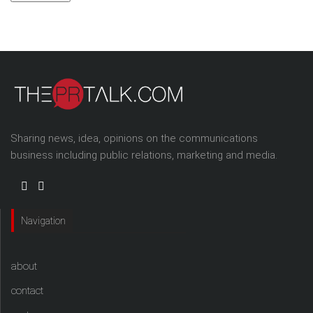
Sharing news, idea, opinions on the communications
business including public relations, marketing and media.
Navigation
about
contact