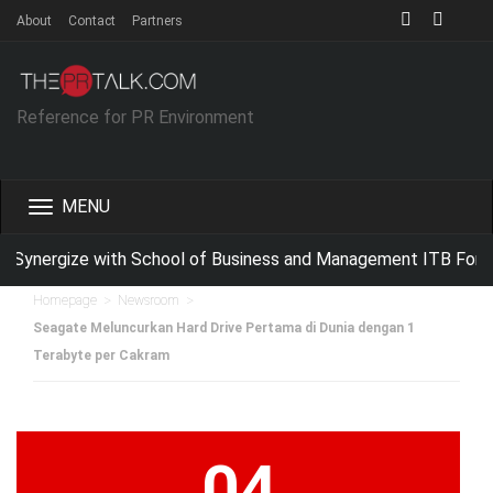
About
Contact
Partners
Reference for PR Environment
Toggle
navigation
 Synergize with School of Business and Management ITB For Im
>
>
Homepage
Newsroom
Seagate Meluncurkan Hard Drive Pertama di Dunia dengan 1
Terabyte per Cakram
04