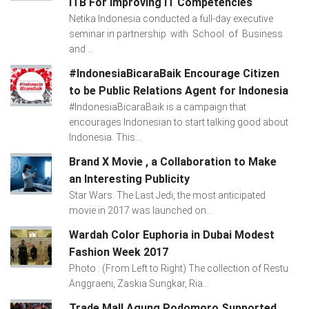
ITB For Improving IT Competencies
Netika Indonesia conducted a full-day executive
seminar in partnership with School of Business
and ...
#IndonesiaBicaraBaik Encourage Citizen
to be Public Relations Agent for Indonesia
#IndonesiaBicaraBaik is a campaign that
encourages Indonesian to start talking good about
Indonesia. This...
Brand X Movie , a Collaboration to Make
an Interesting Publicity
Star Wars: The Last Jedi, the most anticipated
movie in 2017 was launched on...
Wardah Color Euphoria in Dubai Modest
Fashion Week 2017
Photo : (From Left to Right) The collection of Restu
Anggraeni, Zaskia Sungkar, Ria...
Trade Mall Agung Podomoro Supported