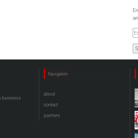
En
an
Em
A
Navigation
about
s business
contact
partners