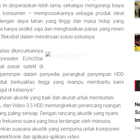
ni dioperasikan lebih lama, sekaligus mengurangi biaya
i konsumen — memposisikannya sebagai produk ideal
engan daya tahan yang tinggi dan masa hidup yang
a hanya sedikit saja dan menghasilkan panas yang minim
 fleksibel dalam mendesain solusi-solusinya.
tas diluncurkannya
 presiden EchoStar
k pasar satelit di
 pemimpin dalam penyedia perangkat penyimpan HDD
oduk berkualitas tinggi yang mampu membantu kami
ul di kelasnya.”
uran akustik yang baik dan akurat untuk membatasi
Ne
B, dan Video 3.5 HDD memungkinkan perancang ruangan
Sc
ng paling senyap. Dengan rancang akustik yang nyaris
Im
 frekuensi suara yang bisa terdengar oleh manusia,
De
rikan suasana akustik yang sempurna untuk komponen
lektronik dan aplikasi-aplikasi video.