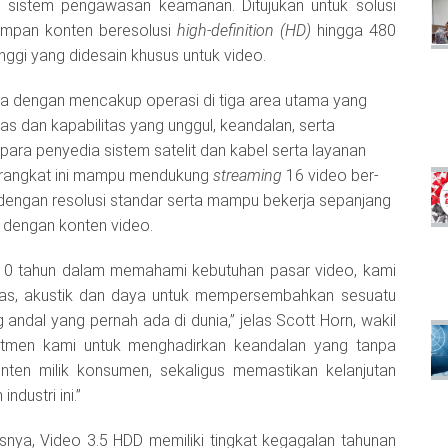
 sistem pengawasan keamanan. Ditujukan untuk solusi
impan konten beresolusi
high-definition (HD)
hingga 480
nggi yang didesain khusus untuk video.
a dengan mencakup operasi di tiga area utama yang
tas dan kapabilitas yang unggul, keandalan, serta
para penyedia sistem satelit dan kabel serta layanan
erangkat ini mampu mendukung
streaming
16 video ber-
dengan resolusi standar serta mampu bekerja sepanjang
i dengan konten video.
0 tahun dalam memahami kebutuhan pasar video, kami
s, akustik dan daya untuk mempersembahkan sesuatu
 andal yang pernah ada di dunia,” jelas Scott Horn, wakil
itmen kami untuk menghadirkan keandalan yang tanpa
ten milik konsumen, sekaligus memastikan kelanjutan
dustri ini.”
nya, Video 3.5 HDD memiliki tingkat kegagalan tahunan