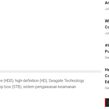
Ar
Jul
Wh
C
Jul
#I
Pu
De
Ha
Co
ve (HDD)
,
high-definition (HD)
,
Seagate Technology
Ed
op box (STB)
,
sistem pengawasan keamanan
De