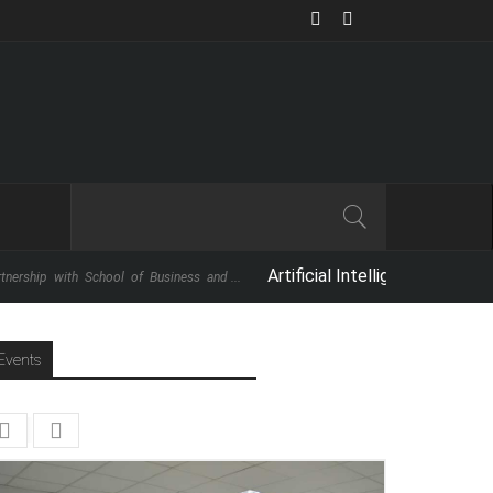
Artificial Intelligence: The Next Big 
with School of Business and ...
Events