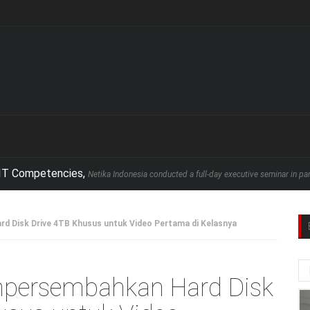
petencies,
Netika Indonesia conducted a full-day executive seminar in partnership 
 Disk Drive 4TB Khusus untuk Video Pertama di Kelasnya
persembahkan Hard Disk