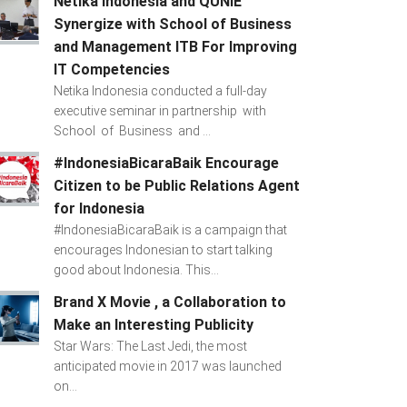
Netika Indonesia and QUNIE
Synergize with School of Business
and Management ITB For Improving
IT Competencies
Netika Indonesia conducted a full-day
executive seminar in partnership with
School of Business and ...
#IndonesiaBicaraBaik Encourage
Citizen to be Public Relations Agent
for Indonesia
#IndonesiaBicaraBaik is a campaign that
encourages Indonesian to start talking
good about Indonesia. This...
Brand X Movie , a Collaboration to
Make an Interesting Publicity
Star Wars: The Last Jedi, the most
anticipated movie in 2017 was launched
on...