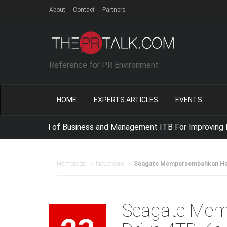
About
Contact
Partners
Reference for PR Environment
HOME
EXPERTS ARTICLES
EVENTS
 School of Business and Management ITB For Improving IT Com
>
>
Homepage
Newsroom
Seagate Mempersembahkan Hard
Seagate Mem