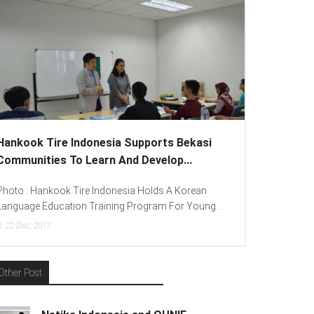
Hankook Tire Indonesia Supports Bekasi
Lenovo Int
Communities To Learn And Develop...
To Spread “D
Photo : Hankook Tire Indonesia Holds A Korean
Photo : (From
Language Education Training Program For Young...
(Consumer Lea
22
Dec, 2017
15
Dec, 2017
Other Post