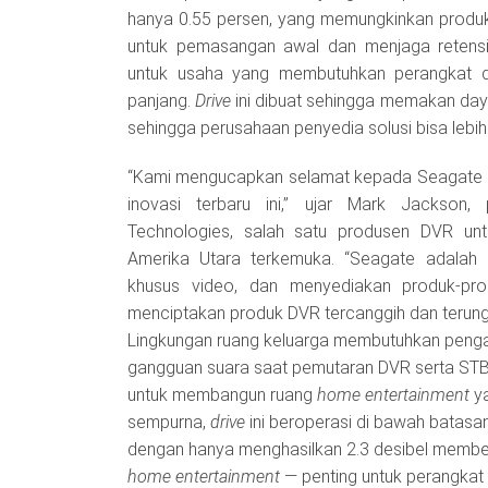
hanya 0.55 persen, yang memungkinkan produk i
untuk pemasangan awal dan menjaga retens
untuk usaha yang membutuhkan perangkat d
panjang.
Drive
ini dibuat sehingga memakan day
sehingga perusahaan penyedia solusi bisa lebih
“Kami mengucapkan selamat kepada Seagate a
inovasi terbaru ini,” ujar Mark Jackson,
Technologies, salah satu produsen DVR untu
Amerika Utara terkemuka. “Seagate adalah
khusus video, dan menyediakan produk-pr
menciptakan produk DVR tercanggih dan terungg
Lingkungan ruang keluarga membutuhkan pengat
gangguan suara saat pemutaran DVR serta ST
untuk membangun ruang
home entertainment
ya
sempurna,
drive
ini beroperasi di bawah batasan
dengan hanya menghasilkan 2.3 desibel membe
home entertainment
— penting untuk perangkat e