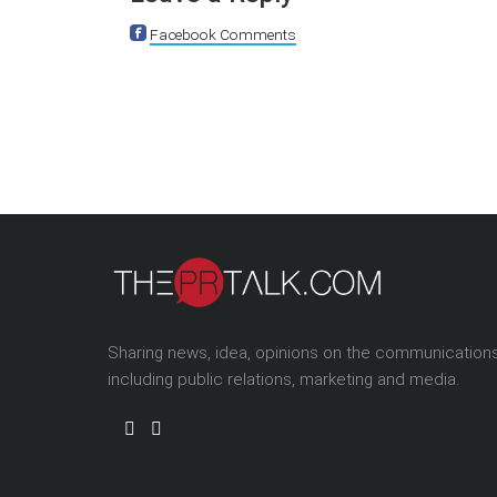
Facebook Comments
Sharing news, idea, opinions on the communication
including public relations, marketing and media.