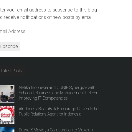
ter your email address to subscribe to this blog
d receive notifications of new posts by email.
ail
ddress
Latest Posts
Netika Indonesia and QUNIE Synergize with
School of Business and Management ITB For
Improving IT Competencies
#IndonesiaBicaraBaik Encourage Citizen to be
Public Relations Agent for Indonesia
Brand X Movie , a Collaboration to Make an