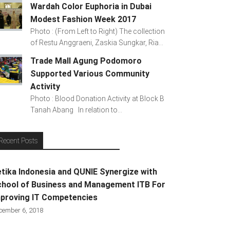
Wardah Color Euphoria in Dubai
Modest Fashion Week 2017
Photo : (From Left to Right) The collection
of Restu Anggraeni, Zaskia Sungkar, Ria...
Trade Mall Agung Podomoro
Supported Various Community
Activity
Photo : Blood Donation Activity at Block B
Tanah Abang In relation to...
Recent Posts
tika Indonesia and QUNIE Synergize with
hool of Business and Management ITB For
proving IT Competencies
cember 6, 2018