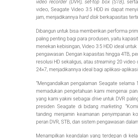
video recorder (DVR), set-top box (STB),
serta
video, Seagate Video 3.5 HDD ini dapat meny
jam, menjadikannya
hard disk
berkapasitas terti
Dibangun untuk bisa memberikan performa prim
paling penting bagi para produsen, yaitu kapasi
menekan kebisingan, Video 3.5 HDD ideal untuk 
pengawasan. Dengan kapasitas hingga 4TB, p
resolusi HD sekaligus, atau
streaming
20 video 
24×7, menjadikannya ideal bagi aplikasi-aplikas
“Mengandalkan pengalaman Seagate selama 1
memadukan pengetahuan kami mengenai pana
yang kami yakini sebagai
drive
untuk DVR paling
presiden Seagate di bidang
marketing
. “Kom
tanding menjamin keamanan penyimpanan kon
peran DVR, STB, dan sistem pengawasan dalam in
Menampilkan keandalan yang terdepan di kelas