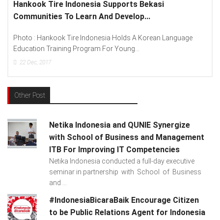
i
Lenovo Introduced New Brand Ambassador T
Spread “Different Is Better”...
 Language
Photo : (From Left To Right) Helmy Susanto (Consum
Lenovo Indonesia), Andien Aisyah...
15
Dec, 2017
Other Post
Netika Indonesia and QUNIE Synergize
with School of Business and Management
ITB For Improving IT Competencies
Netika Indonesia conducted a full-day executive
seminar in partnership with School of Business
and ...
#IndonesiaBicaraBaik Encourage Citizen
to be Public Relations Agent for Indonesia