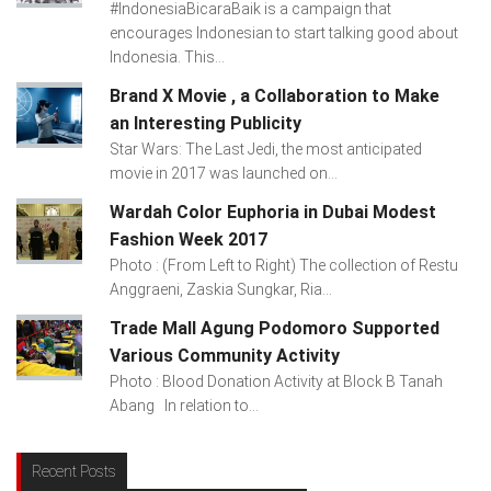
#IndonesiaBicaraBaik is a campaign that
encourages Indonesian to start talking good about
Indonesia. This...
Brand X Movie , a Collaboration to Make
an Interesting Publicity
Star Wars: The Last Jedi, the most anticipated
movie in 2017 was launched on...
Wardah Color Euphoria in Dubai Modest
Fashion Week 2017
Photo : (From Left to Right) The collection of Restu
Anggraeni, Zaskia Sungkar, Ria...
Trade Mall Agung Podomoro Supported
Various Community Activity
Photo : Blood Donation Activity at Block B Tanah
Abang In relation to...
Recent Posts