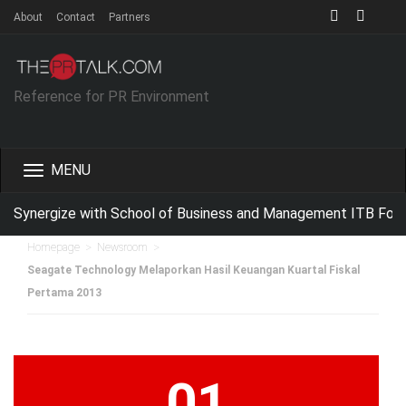
About
Contact
Partners
Reference for PR Environment
Toggle
navigation
Synergize with School of Business and Management ITB For Im
>
>
Homepage
Newsroom
Seagate Technology Melaporkan Hasil Keuangan Kuartal Fiskal
Pertama 2013
01