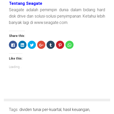
Tentang Seagate
Seagate adalah pemimpin dunia dalam bidang hard
disk drive dan solusi-solusi penyimpanan. Ketahui lebih
banyak lagi di www.seagate.com.
Share this:
Click
Click
Click
Click
Click
Click
Click
to
to
to
to
to
to
to
share
share
share
share
share
share
share
on
on
on
on
on
on
on
Facebook
LinkedIn
Twitter
Google+
Tumblr
Pinterest
WhatsApp
Like this:
(Opens
(Opens
(Opens
(Opens
(Opens
(Opens
(Opens
in
in
in
in
in
in
in
new
new
new
new
new
new
new
Loading...
window)
window)
window)
window)
window)
window)
window)
Tags:
dividen tunai per-kuartal
,
hasil keuangan
,