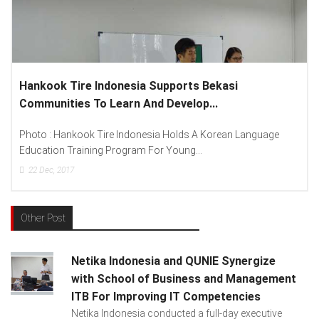
Lenovo Introduced New Brand Ambassador To
Spread “Different Is Better”...
anguage
Photo : (From Left To Right) Helmy Susanto (Consumer
Lenovo Indonesia), Andien Aisyah...
15
Dec, 2017
Other Post
Netika Indonesia and QUNIE Synergize
with School of Business and Management
ITB For Improving IT Competencies
Netika Indonesia conducted a full-day executive