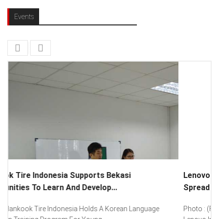
Events
Lenovo Introduced New Brand Ambassador To
Spread “Different Is Better”...
Photo : (From Left To Right) Helmy Susanto (Consumer Lead