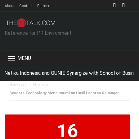
About
Contact
Partners
Reference for PR Environment
Toggle
navigation
Netika Indonesia and QUNIE Synergize with School of Busines
>
>
Homepage
Newsroom
Seagate Technology Mengumumkan Hasil Laporan Keuangan
16