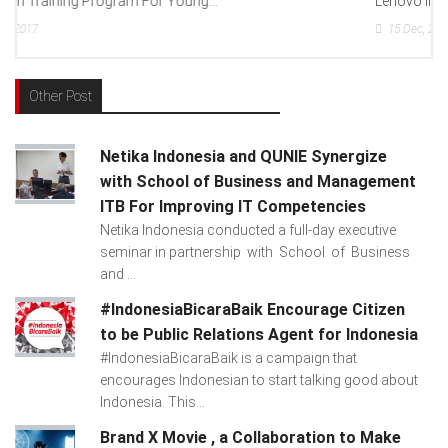
Lenovo Indonesia), Andien Aisyah...
15
Dec, 2017
Other Post
Netika Indonesia and QUNIE Synergize
with School of Business and Management
ITB For Improving IT Competencies
Netika Indonesia conducted a full-day executive
seminar in partnership with School of Business
and ...
#IndonesiaBicaraBaik Encourage Citizen
to be Public Relations Agent for Indonesia
#IndonesiaBicaraBaik is a campaign that
encourages Indonesian to start talking good about
Indonesia. This...
Brand X Movie , a Collaboration to Make