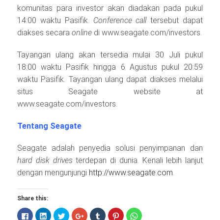
komunitas para investor akan diadakan pada pukul
14:00 waktu Pasifik.
Conference call
tersebut dapat
diakses secara
online
di www.seagate.com/investors.
Tayangan ulang akan tersedia mulai 30 Juli pukul
18:00 waktu Pasifik hingga 6 Agustus pukul 20:59
waktu Pasifik. Tayangan ulang dapat diakses melalui
situs Seagate website at
www.seagate.com/investors.
Tentang Seagate
Seagate adalah penyedia solusi penyimpanan dan
hard disk drives
terdepan di dunia. Kenali lebih lanjut
dengan mengunjungi
http://www.seagate.com
.
Share this:
Click
Click
Click
Click
Click
Click
Click
to
to
to
to
to
to
to