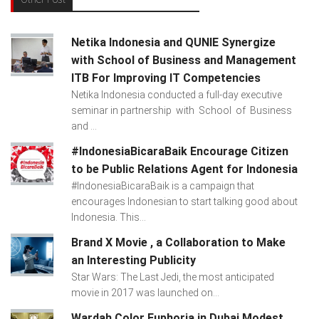
Netika Indonesia and QUNIE Synergize
with School of Business and Management
ITB For Improving IT Competencies
Netika Indonesia conducted a full-day executive
seminar in partnership with School of Business
and ...
#IndonesiaBicaraBaik Encourage Citizen
to be Public Relations Agent for Indonesia
#IndonesiaBicaraBaik is a campaign that
encourages Indonesian to start talking good about
Indonesia. This...
Brand X Movie , a Collaboration to Make
an Interesting Publicity
Star Wars: The Last Jedi, the most anticipated
movie in 2017 was launched on...
Wardah Color Euphoria in Dubai Modest