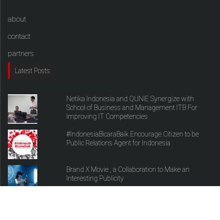
about
contact
partners
Latest Posts
Netika Indonesia and QUNIE Synergize with
School of Business and Management ITB For
Improving IT Competencies
#IndonesiaBicaraBaik Encourage Citizen to be
Public Relations Agent for Indonesia
Brand X Movie , a Collaboration to Make an
Interesting Publicity