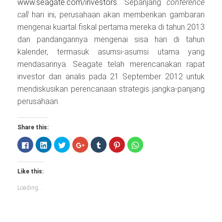
www.seagate.com/investors
. Sepanjang
conference
call
hari ini, perusahaan akan memberikan gambaran
mengenai kuartal fiskal pertama mereka di tahun 2013
dan pandangannya mengenai sisa hari di tahun
kalender, termasuk asumsi-asumsi utama yang
mendasarinya. Seagate telah merencanakan rapat
investor dan analis pada 21 September 2012 untuk
mendiskusikan perencanaan strategis jangka-panjang
perusahaan.
Share this:
Click
Click
Click
Click
Click
Click
Click
to
to
to
to
to
to
to
share
share
share
share
share
share
share
on
on
on
on
on
on
on
Facebook
LinkedIn
Twitter
Google+
Tumblr
Pinterest
WhatsApp
Like this:
(Opens
(Opens
(Opens
(Opens
(Opens
(Opens
(Opens
in
in
in
in
in
in
in
new
new
new
new
new
new
new
Loading...
window)
window)
window)
window)
window)
window)
window)