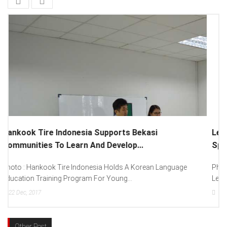
Lenovo Introduced New Brand Ambassador To
Spread “Different Is Better”...
Photo : (From Left To Right) Helmy Susanto (Consumer Lead
Lenovo Indonesia), Andien Aisyah...
15
Dec, 2017
Other Post