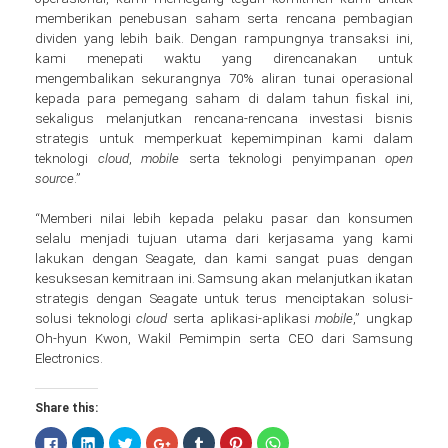
memberikan penebusan saham serta rencana pembagian
dividen yang lebih baik. Dengan rampungnya transaksi ini,
kami menepati waktu yang direncanakan untuk
mengembalikan sekurangnya 70% aliran tunai operasional
kepada para pemegang saham di dalam tahun fiskal ini,
sekaligus melanjutkan rencana-rencana investasi bisnis
strategis untuk memperkuat kepemimpinan kami dalam
teknologi
cloud
,
mobile
serta teknologi penyimpanan
open
source
.”
“Memberi nilai lebih kepada pelaku pasar dan konsumen
selalu menjadi tujuan utama dari kerjasama yang kami
lakukan dengan Seagate, dan kami sangat puas dengan
kesuksesan kemitraan ini. Samsung akan melanjutkan ikatan
strategis dengan Seagate untuk terus menciptakan solusi-
solusi teknologi
cloud
serta aplikasi-aplikasi
mobile
,” ungkap
Oh-hyun Kwon, Wakil Pemimpin serta CEO dari Samsung
Electronics.
Share this:
Click
Click
Click
Click
Click
Click
Click