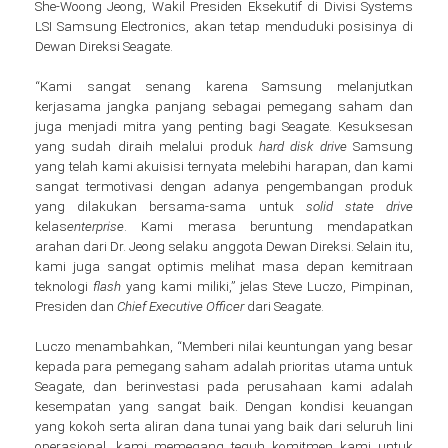
She-Woong Jeong, Wakil Presiden Eksekutif di Divisi Systems
LSI Samsung Electronics, akan tetap menduduki posisinya di
Dewan Direksi Seagate.
“Kami sangat senang karena Samsung melanjutkan
kerjasama jangka panjang sebagai pemegang saham dan
juga menjadi mitra yang penting bagi Seagate. Kesuksesan
yang sudah diraih melalui produk
hard disk drive
Samsung
yang telah kami akuisisi ternyata melebihi harapan, dan kami
sangat termotivasi dengan adanya pengembangan produk
yang dilakukan bersama-sama untuk
solid state drive
kelas
enterprise
. Kami merasa beruntung mendapatkan
arahan dari Dr. Jeong selaku anggota Dewan Direksi. Selain itu,
kami juga sangat optimis melihat masa depan kemitraan
teknologi
flash
yang kami miliki,” jelas Steve Luczo, Pimpinan,
Presiden dan
Chief Executive Officer
dari Seagate.
Luczo menambahkan, “Memberi nilai keuntungan yang besar
kepada para pemegang saham adalah prioritas utama untuk
Seagate, dan berinvestasi pada perusahaan kami adalah
kesempatan yang sangat baik. Dengan kondisi keuangan
yang kokoh serta aliran dana tunai yang baik dari seluruh lini
operasional, kami memegang teguh komitmen kami untuk