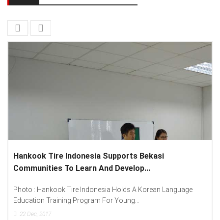
 Bekasi
Lenovo Introduced New Brand Ambass
...
Spread “Different Is Better”...
 Korean Language
Photo : (From Left To Right) Helmy Susanto 
.
Lenovo Indonesia), Andien Aisyah...
15
Dec, 2017