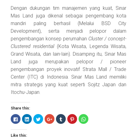
Dengan dukungan tim manajemen yang kuat, Sinar
Mas Land juga dikenal sebagai pengembang kota
mandiri paling berhasil (Melalui BSD City
Development), serta menjadi pelopor dalam
pengembangan konsep perumahan
Cluster / concept-
Clustered residential
(Kota Wisata, Legenda Wisata,
Grand Wisata, dan lain-lain). Disamping itu, Sinar Mas
Land juga merupakan pelopor / pioneer
pengembangan proyek inovatif Strata Mall / Trade
Center (ITC) di Indonesia. Sinar Mas Land memiliki
mitra strategis yang kuat seperti Sojitz Japan dan
Itochu-Japan.
Share this:
Click
Click
Click
Click
Click
Click
Click
to
to
to
to
to
to
to
share
share
share
share
share
share
share
on
on
on
on
on
on
on
Facebook
LinkedIn
Twitter
Google+
Tumblr
Pinterest
WhatsApp
Like this:
(Opens
(Opens
(Opens
(Opens
(Opens
(Opens
(Opens