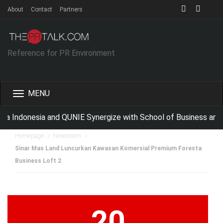
About
Contact
Partners
Reference for PR Environment
Toggle
navigation
a Indonesia and QUNIE Synergize with School of Business and 
>
>
Homepage
Newsroom
Sinar Mas Land Luncurkan Kawasan Komersial Premium Foresta
Business Loft 2
20