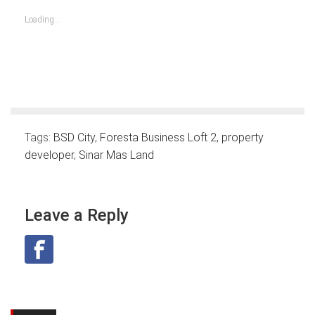
in
in
in
in
in
in
in
new
new
new
new
new
new
new
Loading...
window)
window)
window)
window)
window)
window)
window)
Tags:
BSD City
,
Foresta Business Loft 2
,
property
developer
,
Sinar Mas Land
Leave a Reply