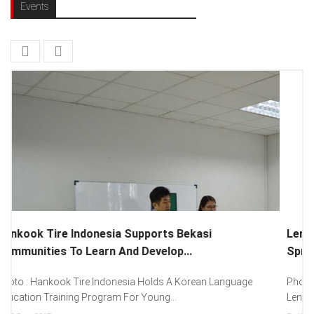
Events
Lenovo Introduced New Brand Ambassador To
Spread “Different Is Better”...
Photo : (From Left To Right) Helmy Susanto (Consumer Lead
Lenovo Indonesia), Andien Aisyah...