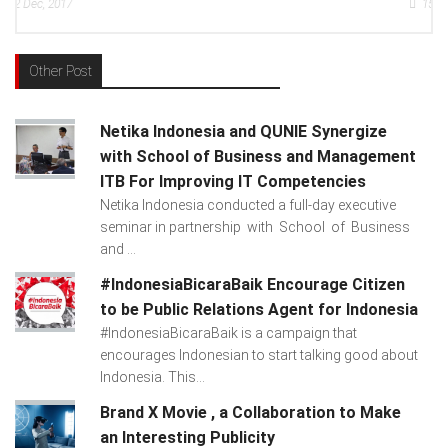
15
Dec, 2017
Other Post
Netika Indonesia and QUNIE Synergize
with School of Business and Management
ITB For Improving IT Competencies
Netika Indonesia conducted a full-day executive
seminar in partnership with School of Business
and ...
#IndonesiaBicaraBaik Encourage Citizen
to be Public Relations Agent for Indonesia
#IndonesiaBicaraBaik is a campaign that
encourages Indonesian to start talking good about
Indonesia. This...
Brand X Movie , a Collaboration to Make
an Interesting Publicity