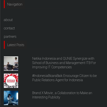
Navigation
about
contact
partners
Latest Posts
Netika Indonesia and QUNIE Synergize with
School of Business and Management ITB For
Improving IT Competencies
#IndonesiaBicaraBaik Encourage Citizen to be
Public Relations Agent for Indonesia
Brand X Movie , a Collaboration to Make an
Interesting Publicity