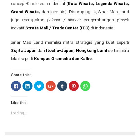
concept-Klastered residential (
Kota Wisata, Legenda Wisata,
Grand Wisata,
dan lain-lain). Disamping itu, Sinar Mas Land
juga merupakan
pelopor / pioneer
pengembangan proyek
inovatif
Strata Mall / Trade Center (ITC)
di Indonesia.
Sinar Mas Land memiliki mitra strategis yang kuat seperti
Sojitz Japan
dan
Itochu-Japan, Hongkong Land
serta mitra
lokal seperti
Kompas Gramedia dan Kalbe.
Share this:
Click
Click
Click
Click
Click
Click
Click
to
to
to
to
to
to
to
share
share
share
share
share
share
share
on
on
on
on
on
on
on
Facebook
LinkedIn
Twitter
Google+
Tumblr
Pinterest
WhatsApp
Like this:
(Opens
(Opens
(Opens
(Opens
(Opens
(Opens
(Opens
in
in
in
in
in
in
in
new
new
new
new
new
new
new
Loading...
window)
window)
window)
window)
window)
window)
window)