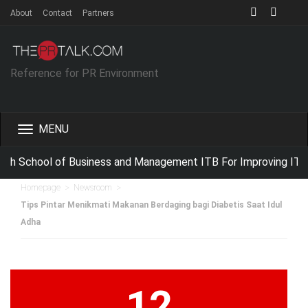
About
Contact
Partners
Reference for PR Environment
Toggle
navigation
h School of Business and Management ITB For Improving IT Co
>
>
Homepage
Newsroom
Tips Pintar Menikmati Makanan Berdaging bagi Diabetis Saat Idul
Adha
12