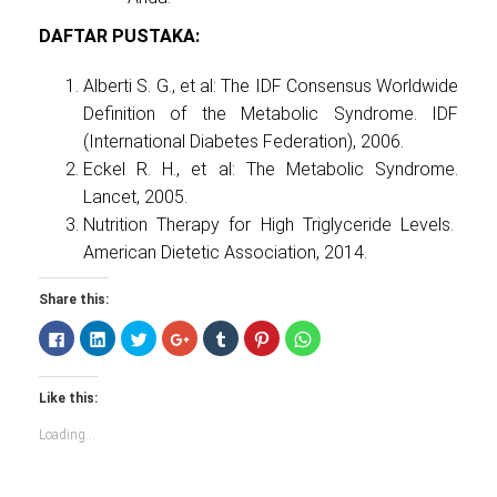
DAFTAR PUSTAKA:
Alberti S. G., et al: The IDF Consensus Worldwide
Definition of the Metabolic Syndrome. IDF
(International Diabetes Federation), 2006.
Eckel R. H., et al: The Metabolic Syndrome.
Lancet, 2005.
Nutrition Therapy for High Triglyceride Levels.
American Dietetic Association, 2014.
Share this:
Click
Click
Click
Click
Click
Click
Click
to
to
to
to
to
to
to
share
share
share
share
share
share
share
on
on
on
on
on
on
on
Facebook
LinkedIn
Twitter
Google+
Tumblr
Pinterest
WhatsApp
Like this:
(Opens
(Opens
(Opens
(Opens
(Opens
(Opens
(Opens
in
in
in
in
in
in
in
new
new
new
new
new
new
new
Loading...
window)
window)
window)
window)
window)
window)
window)