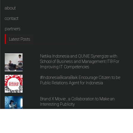
about
contact
partners
Latest Posts
Netika Indonesia and QUNIE Synergize with
School of Business and Management ITB For
Improving IT Competencies
#IndonesiaBicaraBaik Encourage Citizen to be
Public Relations Agent for Indonesia
Brand X Movie , a Collaboration to Make an
Interesting Publicity