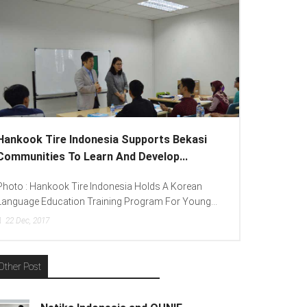
Hankook Tire Indonesia Supports Bekasi
Communities To Learn And Develop...
Photo : Hankook Tire Indonesia Holds A Korean
Language Education Training Program For Young...
22
Dec, 2017
Other Post