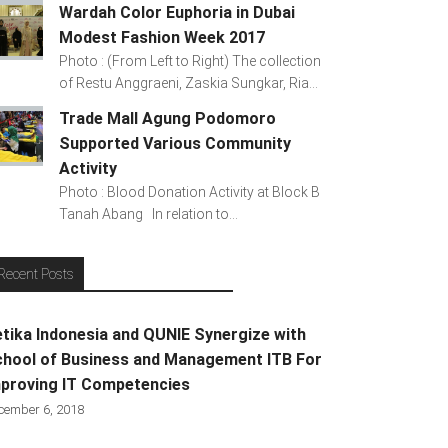
Wardah Color Euphoria in Dubai
Modest Fashion Week 2017
Photo : (From Left to Right) The collection
of Restu Anggraeni, Zaskia Sungkar, Ria...
Trade Mall Agung Podomoro
Supported Various Community
Activity
Photo : Blood Donation Activity at Block B
Tanah Abang In relation to...
Recent Posts
tika Indonesia and QUNIE Synergize with
hool of Business and Management ITB For
proving IT Competencies
cember 6, 2018