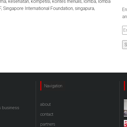
ama
,
kesehatan
,
kompetisi
,
kontes menulis
,
lomba
,
lomba
F
,
Singapore International Foundation
,
singapura
,
En
an
Em
A
Navigation
about
s business
contact
partners