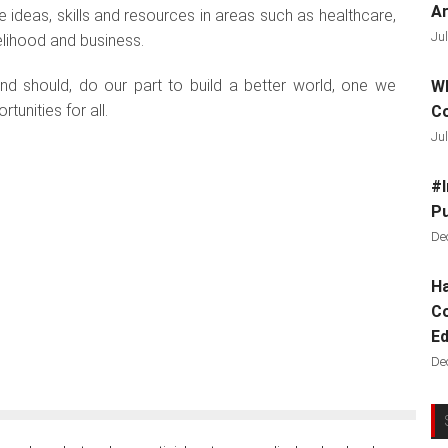
Ar
ideas, skills and resources in areas such as healthcare,
Jul
velihood and business.
d should, do our part to build a better world, one we
Wh
tunities for all.
C
Jul
#I
Pu
De
Ha
Co
Ed
De