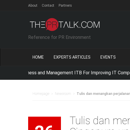
About
Contact
Partners
Reference for PR Environment
HOME
EXPERTS ARTICLES
EVENTS
 of Business and Management ITB For Improving IT Competencie
>
>
Homepage
Newsroom
Tulis dan menangkan perjalana
Tulis dan me