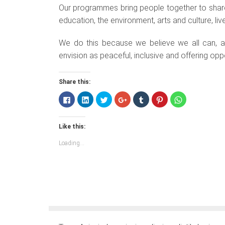
Our programmes bring people together to share 
education, the environment, arts and culture, li
We do this because we believe we all can, an
envision as peaceful, inclusive and offering oppor
Share this:
Click
Click
Click
Click
Click
Click
Click
to
to
to
to
to
to
to
share
share
share
share
share
share
share
on
on
on
on
on
on
on
Facebook
LinkedIn
Twitter
Google+
Tumblr
Pinterest
WhatsApp
Like this:
(Opens
(Opens
(Opens
(Opens
(Opens
(Opens
(Opens
in
in
in
in
in
in
in
new
new
new
new
new
new
new
Loading...
window)
window)
window)
window)
window)
window)
window)