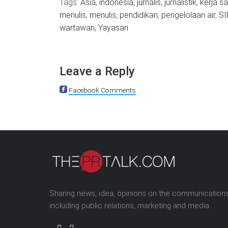
Tags:
Asia
,
indonesia
,
jurnalis
,
jurnalistik
,
kerja s
menulis
,
menulis
,
pendidikan
,
pengelolaan air
,
SI
wartawan
,
Yayasan
Leave a Reply
Facebook Comments
Sharing news, idea, opinions on the communication
including public relations, marketing and media.