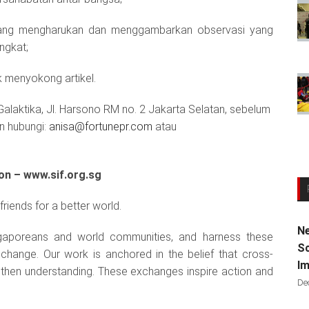
n yang mengharukan dan menggambarkan observasi yang
ngkat;
k menyokong artikel.
Galaktika, Jl. Harsono RM no. 2 Jakarta Selatan, sebelum
an hubungi:
anisa@fortunepr.com
atau
on – www.sif.org.sg
iends for a better world.
Ne
ngaporeans and world communities, and harness these
Sc
e change. Our work is anchored in the belief that cross-
Im
engthen understanding. These exchanges inspire action and
De