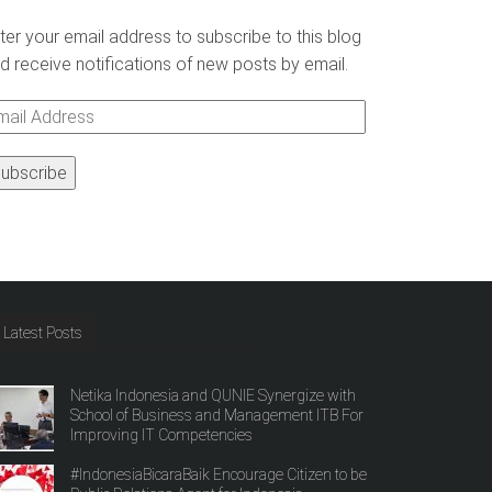
ter your email address to subscribe to this blog
d receive notifications of new posts by email.
ail
ddress
Latest Posts
Netika Indonesia and QUNIE Synergize with
School of Business and Management ITB For
Improving IT Competencies
#IndonesiaBicaraBaik Encourage Citizen to be