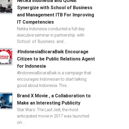
Netika Indonesia and QUNIE
Synergize with School of Business
and Management ITB For Improving
IT Competencies
Netika Indonesia conducted a full-day
executive seminar in partnership with
School of Business and ...
#IndonesiaBicaraBaik Encourage
Citizen to be Public Relations Agent
for Indonesia
#IndonesiaBicaraBaik is a campaign that
encourages Indonesian to start talking
good about Indonesia. This...
Brand X Movie , a Collaboration to
Make an Interesting Publicity
Star Wars: The Last Jedi, the most
anticipated movie in 2017 was launched
on...