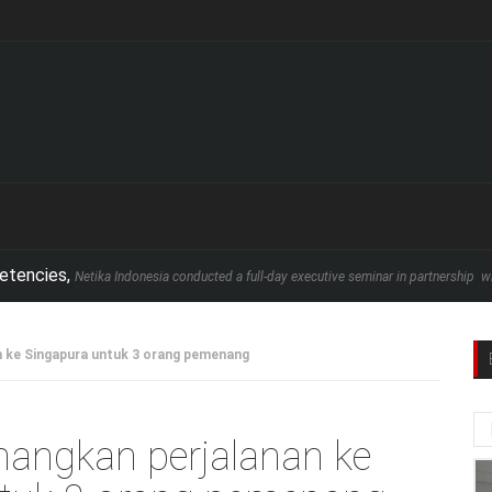
s,
Netika Indonesia conducted a full-day executive seminar in partnership with School
n ke Singapura untuk 3 orang pemenang
nangkan perjalanan ke