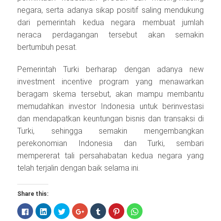
negara, serta adanya sikap positif saling mendukung
dari pemerintah kedua negara membuat jumlah
neraca perdagangan tersebut akan semakin
bertumbuh pesat.
Pemerintah Turki berharap dengan adanya new
investment incentive program yang menawarkan
beragam skema tersebut, akan mampu membantu
memudahkan investor Indonesia untuk berinvestasi
dan mendapatkan keuntungan bisnis dan transaksi di
Turki, sehingga semakin mengembangkan
perekonomian Indonesia dan Turki, sembari
mempererat tali persahabatan kedua negara yang
telah terjalin dengan baik selama ini.
Share this:
Click
Click
Click
Click
Click
Click
Click
to
to
to
to
to
to
to