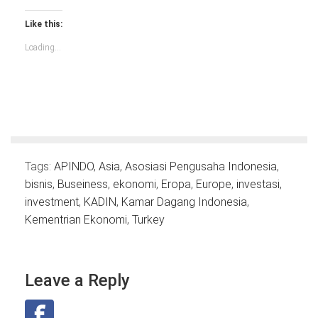
share
share
share
share
share
share
share
on
on
on
on
on
on
on
Facebook
LinkedIn
Twitter
Google+
Tumblr
Pinterest
WhatsApp
Like this:
(Opens
(Opens
(Opens
(Opens
(Opens
(Opens
(Opens
in
in
in
in
in
in
in
new
new
new
new
new
new
new
Loading...
window)
window)
window)
window)
window)
window)
window)
Tags:
APINDO
,
Asia
,
Asosiasi Pengusaha Indonesia
,
bisnis
,
Buseiness
,
ekonomi
,
Eropa
,
Europe
,
investasi
,
investment
,
KADIN
,
Kamar Dagang Indonesia
,
Kementrian Ekonomi
,
Turkey
Leave a Reply