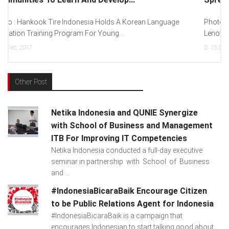
Photo : (From Left To Right) Helmy Susanto (Consumer Lead
Lenovo Indonesia), Andien Aisyah...
15
Dec, 2017
Other Post
Netika Indonesia and QUNIE Synergize
with School of Business and Management
ITB For Improving IT Competencies
Netika Indonesia conducted a full-day executive
seminar in partnership with School of Business
and ...
#IndonesiaBicaraBaik Encourage Citizen
to be Public Relations Agent for Indonesia
#IndonesiaBicaraBaik is a campaign that
encourages Indonesian to start talking good about