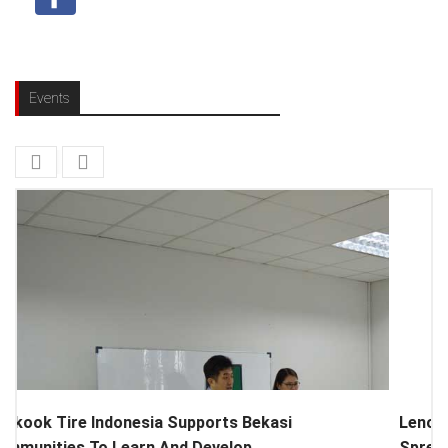
Events
Lenovo Introduced New Brand Ambassador To
Spread “Different Is Better”...