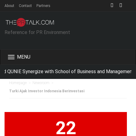
About
Contact
Partners
Reference for PR Environment
Toggle
navigation
d QUNIE Synergize with School of Business and Management IT
>
>
Homepage
Newsroom
Turki Ajak Investor Indonesia Berinvestasi
22