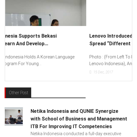
Lenovo Introduced New Brand Ambassador To
Spread “Different Is Better”...
Photo : (From Left To Right) Helmy Susanto (Consumer Lead
Lenovo Indonesia), Andien Aisyah...
15
Dec, 2017
Other Post
Netika Indonesia and QUNIE Synergize
with School of Business and Management
ITB For Improving IT Competencies
Netika Indonesia conducted a full-day executive