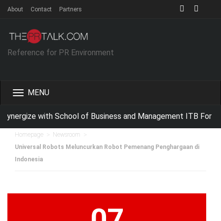
About
Contact
Partners
Reference for PR Environment
Toggle
navigation
ynergize with School of Business and Management ITB For Imp
>
>
Homepage
Newsroom
Universal Robots Meluncurkan Robot Pemenang Penghargaan di
Indonesia
07