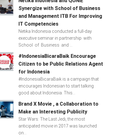
Netika Indonesia and QUNIE
Synergize with School of Business
and Management ITB For Improving
IT Competencies
Netika Indonesia conducted a full-day
executive seminar in partnership with
School of Business and ...
#IndonesiaBicaraBaik Encourage
Citizen to be Public Relations Agent
for Indonesia
#IndonesiaBicaraBaik is a campaign that
encourages Indonesian to start talking
good about Indonesia. This...
Brand X Movie , a Collaboration to
Make an Interesting Publicity
Star Wars: The Last Jedi, the most
anticipated movie in 2017 was launched
on...