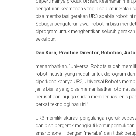
Seperti halnya produk UR lain, keamanan merupa
pengaturan keamanan yang bisa diatur. Salah s
bisa membatasi gerakan UR3 apabila robot ini 
Sebagai pengaturan awal, robot ini bisa mende
diprogram untuk menghentikan seluruh gerakan
sekalipun.
Dan Kara, Practice Director, Robotics, Aut
menambahkan, “Universal Robots sudah memili
robot industri yang mudah untuk diprogram da
diperkenalkannya UR3, Universal Robots memperl
jenis bisnis yang bisa memanfaatkan otomatisas
perusahaan ini juga sudah memperluas jenis p
berkat teknologi baru ini.”
UR3 memiliki akurasi pengulangan gerak sebes
dan bisa bergerak mengikuti kontur permukaan 
smartphone – dengan “meraba” dan tidak beru