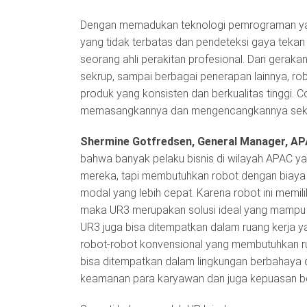
Dengan memadukan teknologi pemrograman yan
yang tidak terbatas dan pendeteksi gaya teka
seorang ahli perakitan profesional. Dari gerak
sekrup, sampai berbagai penerapan lainnya, robo
produk yang konsisten dan berkualitas tinggi. C
memasangkannya dan mengencangkannya sekali
Shermine Gotfredsen, General Manager, AP
bahwa banyak pelaku bisnis di wilayah APAC yan
mereka, tapi membutuhkan robot dengan biaya 
modal yang lebih cepat. Karena robot ini memi
maka UR3 merupakan solusi ideal yang mampu m
UR3 juga bisa ditempatkan dalam ruang kerja y
robot-robot konvensional yang membutuhkan 
bisa ditempatkan dalam lingkungan berbahaya da
keamanan para karyawan dan juga kepuasan bek