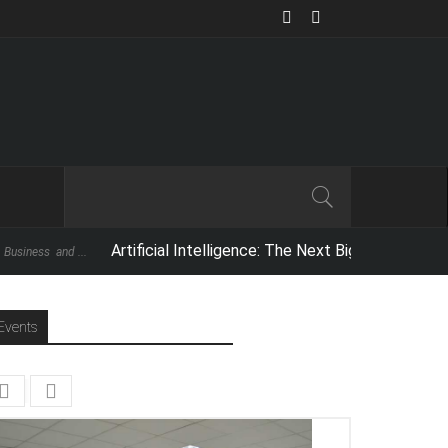
Artificial Intelligence: The Next Big Thing,
For those who own an iPh
Events