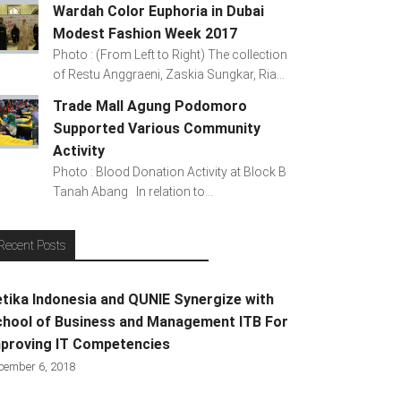
Wardah Color Euphoria in Dubai
Modest Fashion Week 2017
Photo : (From Left to Right) The collection
of Restu Anggraeni, Zaskia Sungkar, Ria...
Trade Mall Agung Podomoro
Supported Various Community
Activity
Photo : Blood Donation Activity at Block B
Tanah Abang In relation to...
Recent Posts
tika Indonesia and QUNIE Synergize with
hool of Business and Management ITB For
proving IT Competencies
cember 6, 2018