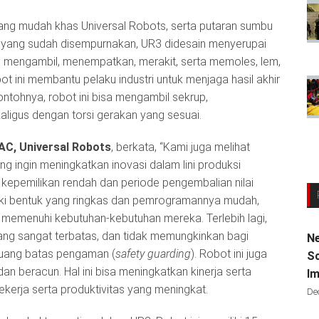
g mudah khas Universal Robots, serta putaran sumbu
n yang sudah disempurnakan, UR3 didesain menyerupai
an mengambil, menempatkan, merakit, serta memoles, lem,
t ini membantu pelaku industri untuk menjaga hasil akhir
ontohnya, robot ini bisa mengambil sekrup,
gus dengan torsi gerakan yang sesuai.
AC, Universal Robots
, berkata, “Kami juga melihat
g ingin meningkatkan inovasi dalam lini produksi
kepemilikan rendah dan periode pengembalian nilai
liki bentuk yang ringkas dan pemrogramannya mudah,
emenuhi kebutuhan-kebutuhan mereka. Terlebih lagi,
ang sangat terbatas, dan tidak memungkinkan bagi
Ne
ruang batas pengaman (
safety guarding
). Robot ini juga
Sc
n beracun. Hal ini bisa meningkatkan kinerja serta
Im
erja serta produktivitas yang meningkat.
De