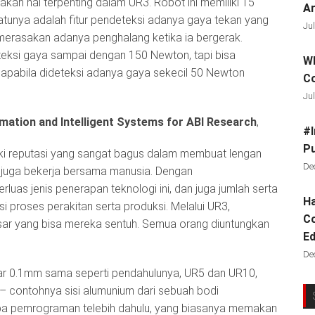
kan hal terpenting dalam UR3. Robot ini memiliki 15
Ar
atunya adalah fitur pendeteksi adanya gaya tekan yang
Jul
merasakan adanya penghalang ketika ia bergerak.
teksi gaya sampai dengan 150 Newton, tapi bisa
Wh
 apabila dideteksi adanya gaya sekecil 50 Newton
C
Jul
omation and Intelligent Systems for ABI Research
,
#I
Pu
ki reputasi yang sangat bagus dalam membuat lengan
De
n juga bekerja bersama manusia. Dengan
uas jenis penerapan teknologi ini, dan juga jumlah serta
Ha
i proses perakitan serta produksi. Melalui UR3,
Co
asar yang bisa mereka sentuh. Semua orang diuntungkan
Ed
De
ar 0.1mm sama seperti pendahulunya, UR5 dan UR10,
– contohnya sisi alumunium dari sebuah bodi
pa pemrograman telebih dahulu, yang biasanya memakan