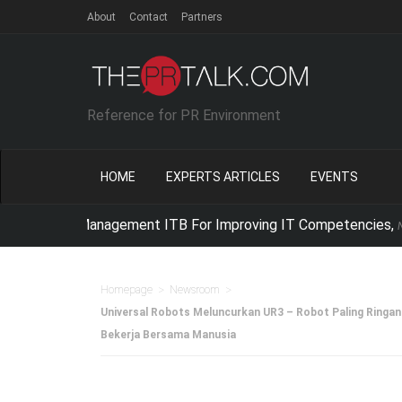
About
Contact
Partners
Reference for PR Environment
HOME
EXPERTS ARTICLES
EVENTS
d Management ITB For Improving IT Competencies,
Netika Indonesia 
>
>
Homepage
Newsroom
Universal Robots Meluncurkan UR3 – Robot Paling Ringan 
Bekerja Bersama Manusia