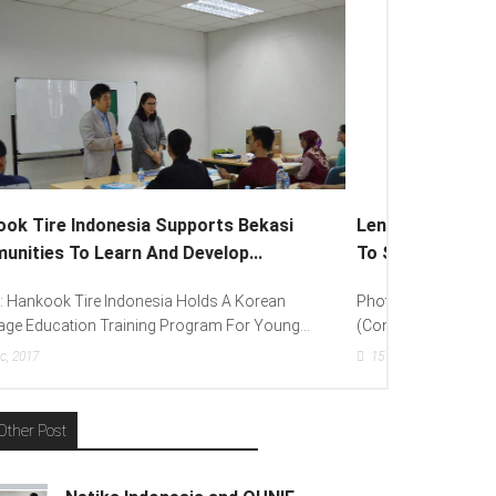
Lenovo Introduced New Brand Ambassador
To Spread “Different Is Better”...
Photo : (From Left To Right) Helmy Susanto
(Consumer Lead Lenovo Indonesia), Andien Aisyah...
15
Dec, 2017
Other Post