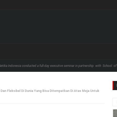
conducted a full-day executive seminar in partnership with School of Business and ...
Dan Fleksibel Di Dunia Yang Bisa Ditempatkan Di Atas Meja Untuk