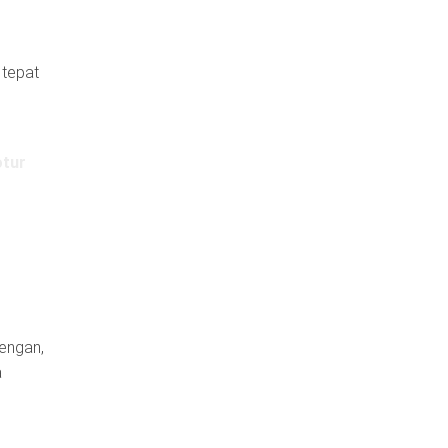
 tepat
lengan,
a