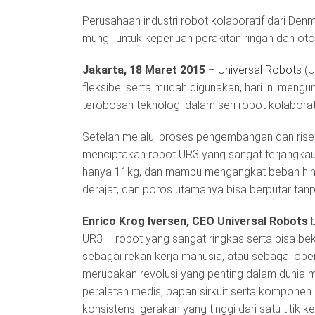
Perusahaan industri robot kolaboratif dari Den
mungil untuk keperluan perakitan ringan dan ot
Jakarta, 18 Maret 2015
–
Universal Robots
(U
fleksibel serta mudah digunakan, hari ini men
terobosan teknologi dalam seri robot kolaborati
Setelah melalui proses pengembangan dan riset 
menciptakan robot UR3 yang sangat terjangkau
hanya 11kg, dan mampu mengangkat beban hin
derajat, dan poros utamanya bisa berputar tan
Enrico Krog Iversen, CEO Universal Robots
b
UR3 – robot yang sangat ringkas serta bisa beke
sebagai rekan kerja manusia, atau sebagai oper
merupakan revolusi yang penting dalam dunia 
peralatan medis, papan sirkuit serta kompone
konsistensi gerakan yang tinggi dari satu titik ke t