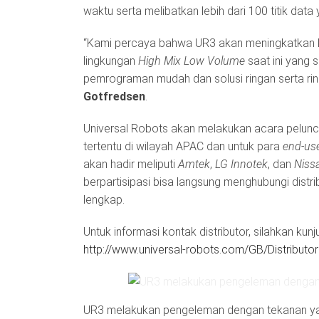
waktu serta melibatkan lebih dari 100 titik dat
“Kami percaya bahwa UR3 akan meningkatkan ke
lingkungan
High Mix Low Volume
saat ini yang 
pemrograman mudah dan solusi ringan serta ringk
Gotfredsen
.
Universal Robots akan melakukan acara peluncu
tertentu di wilayah APAC dan untuk para
end-us
akan hadir meliputi
Amtek
,
LG Innotek
, dan
Niss
berpartisipasi bisa langsung menghubungi distri
lengkap.
Untuk informasi kontak distributor, silahkan kunju
http://www.universal-robots.com/GB/Distributors
UR3 melakukan pengeleman dengan tekanan yan