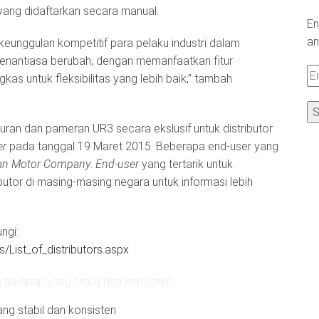
a yang didaftarkan secara manual.
En
an
unggulan kompetitif para pelaku industri dalam
senantiasa berubah, dengan memanfaatkan fitur
Em
as untuk fleksibilitas yang lebih baik,” tambah
A
ran dan pameran UR3 secara ekslusif untuk distributor
er
pada tanggal 19 Maret 2015. Beberapa end-user yang
an Motor Company
.
End-user
yang tertarik untuk
butor di masing-masing negara untuk informasi lebih
ngi:
/List_of_distributors.aspx
g stabil dan konsisten