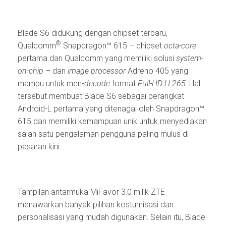
Blade S6 didukung dengan chipset terbaru,
®
Qualcomm
Snapdragon™ 615 – chipset
octa-core
pertama dari Qualcomm yang memiliki solusi
system-
on-chip
– dan
image processor
Adreno 405 yang
mampu untuk men-
decode
format
Full-HD H.265
. Hal
tersebut membuat Blade S6 sebagai perangkat
Android-L pertama yang ditenagai oleh Snapdragon™
615 dan memiliki kemampuan unik untuk menyediakan
salah satu pengalaman pengguna paling mulus di
pasaran kini.
Tampilan antarmuka MiFavor 3.0 milik ZTE
menawarkan banyak pilihan kostumisasi dan
personalisasi yang mudah digunakan. Selain itu, Blade