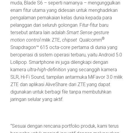
muda, Blade S6 – seperti namanya – mengunggulkan
enam fitur utama yang didesain untuk menghadirkan
pengalaman pemakaian kelas dunia kepada para
pelanggan dari seluruh golongan. Fitur-fitur baru
tersebut antara lain adalah
Smart Sense gesture
®
motion control
milik ZTE,
chipset
Qualcomm
Snapdragon™ 615 octa-core pertama di dunia yang
beroperasi di sistem operasi terbaru, yaitu Android 5.0
Lollipop. Smartphone ini juga dilengkapi dengan
kamera
ultra-high-definition
yang secanggih kamera
SLR, Hi-Fi Sound, tampilan antarmuka MiFavor 3.0 milik
ZTE dan aplikasi AliveShare dari ZTE.yang dapat
digunakan untuk berbagi file tanpa membutuhkan
jaringan selular yang aktif
.
“Sesuai dengan rencana portfolio produk, kami terus