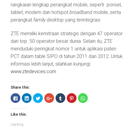
rangkaian lengkap perangkat mobile, seperti ponsel,
tablet, modem dan hotspot
broadband
mobile, serta
perangkat
family desktop
yang terintegrasi.
ZTE memiliki kemitraan strategis dengan 47 operator
dari top 50 operator besar dunia. Selain itu, ZTE
menduduki peringkat nomor 1 untuk aplikasi paten
PCT dalam table SIPO di tahun 2011 dan 2012. Untuk
informasi lebih lanjut, silahkan kunjungi:
www.ztedevices.com
Share this:
Click
Click
Click
Click
Click
Click
Click
to
to
to
to
to
to
to
share
share
share
share
share
share
share
on
on
on
on
on
on
on
Facebook
LinkedIn
Twitter
Google+
Tumblr
Pinterest
WhatsApp
Like this:
(Opens
(Opens
(Opens
(Opens
(Opens
(Opens
(Opens
in
in
in
in
in
in
in
new
new
new
new
new
new
new
Loading...
window)
window)
window)
window)
window)
window)
window)