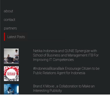
about
contact
partners
Latest Posts
Netika Indonesia and QUNIE Synergize with
School of Business and Management ITB For
Improving IT Competencies
#IndonesiaBicaraBaik Encourage Citizen to be
Public Relations Agent for Indonesia
Brand X Movie , a Collaboration to Make an
Interesting Publicity