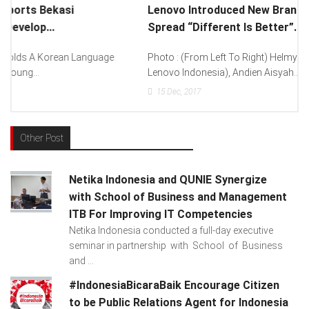
Lenovo Introduced New Brand Ambassador To
Spread “Different Is Better”...
Photo : (From Left To Right) Helmy Susanto (Consumer Lead
Lenovo Indonesia), Andien Aisyah...
15
Dec, 2017
Other Post
Netika Indonesia and QUNIE Synergize
with School of Business and Management
ITB For Improving IT Competencies
Netika Indonesia conducted a full-day executive
seminar in partnership with School of Business
and ...
#IndonesiaBicaraBaik Encourage Citizen
to be Public Relations Agent for Indonesia