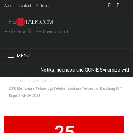
About
Contact
Partners
Reference for PR Environment
Toggle
navigation
Netika Indonesia and QUNIE Synergize with Sc
>
>
Homepage
Newsroom
ZTE Membawa Teknologi Telekomunikasi Terbaru di Bandung ICT
Expo & ANJA 2016
25