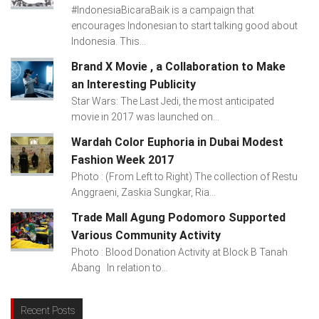
#IndonesiaBicaraBaik is a campaign that
encourages Indonesian to start talking good about
Indonesia. This...
Brand X Movie , a Collaboration to Make
an Interesting Publicity
Star Wars: The Last Jedi, the most anticipated
movie in 2017 was launched on...
Wardah Color Euphoria in Dubai Modest
Fashion Week 2017
Photo : (From Left to Right) The collection of Restu
Anggraeni, Zaskia Sungkar, Ria...
Trade Mall Agung Podomoro Supported
Various Community Activity
Photo : Blood Donation Activity at Block B Tanah
Abang In relation to...
Recent Posts