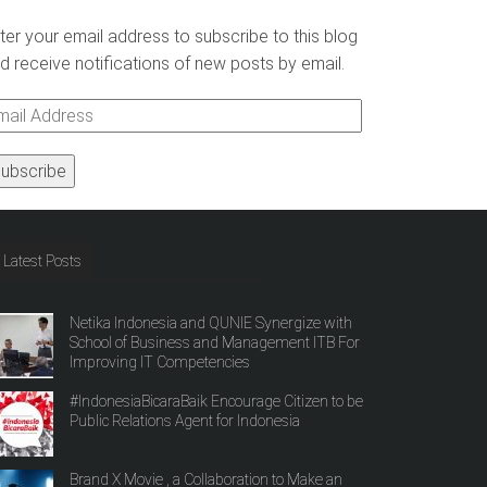
ter your email address to subscribe to this blog
d receive notifications of new posts by email.
ail
ddress
Latest Posts
Netika Indonesia and QUNIE Synergize with
School of Business and Management ITB For
Improving IT Competencies
#IndonesiaBicaraBaik Encourage Citizen to be
Public Relations Agent for Indonesia
Brand X Movie , a Collaboration to Make an