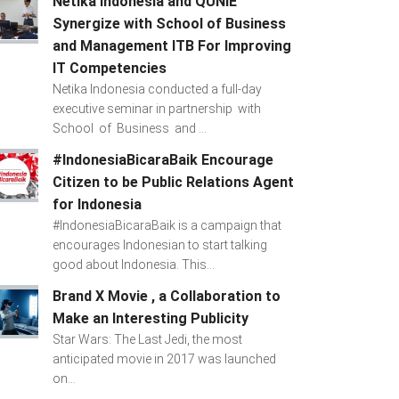
Netika Indonesia and QUNIE
Synergize with School of Business
and Management ITB For Improving
IT Competencies
Netika Indonesia conducted a full-day
executive seminar in partnership with
School of Business and ...
#IndonesiaBicaraBaik Encourage
Citizen to be Public Relations Agent
for Indonesia
#IndonesiaBicaraBaik is a campaign that
encourages Indonesian to start talking
good about Indonesia. This...
Brand X Movie , a Collaboration to
Make an Interesting Publicity
Star Wars: The Last Jedi, the most
anticipated movie in 2017 was launched
on...