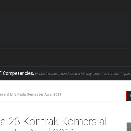
etencies,
Netika Indonesia conducted a full-day executive seminar in partnership 
rsial LTE Pada Semester Awal 2011
a 23 Kontrak Komersial