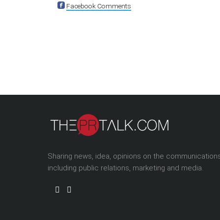
Facebook Comments
Sharing news, idea, opinions on the communication
including public relations, marketing and media.