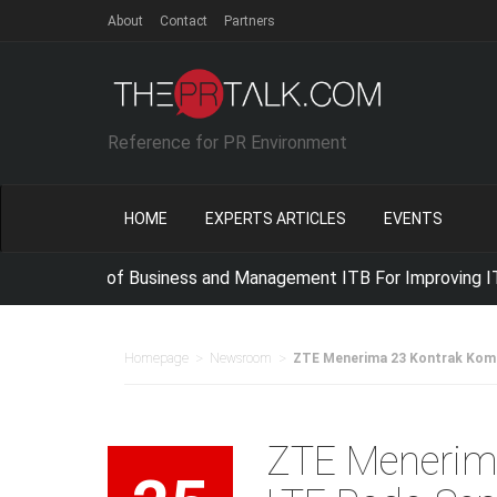
About
Contact
Partners
Reference for PR Environment
HOME
EXPERTS ARTICLES
EVENTS
 School of Business and Management ITB For Improving IT Comp
>
>
Homepage
Newsroom
ZTE Menerima 23 Kontrak Kome
ZTE Menerim