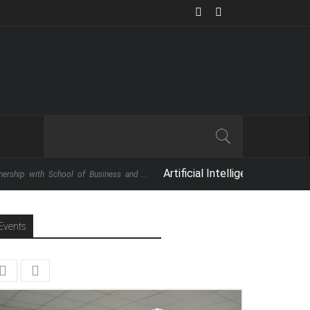
Artificial Intelligence: The Next Big T
with School of Business and ...
Events