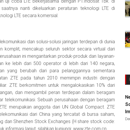
h uji coba LTE bekerjasama dengan PT.Indosat Tbk. di
saatnya nanti dikeluarkan peraturan teknologi LTE di
nologi LTE secara komersial.
komunikasi dan solusi-solusi jaringan terdepan di dunia
 komplit, mencakup seluruh sektor secara virtual dari
. Perusahaan ini mengantarkan produk-produk dan layanan-
an ke lebih dari 500 operator di lebih dari 140 negara,
n yang berubah dari para pelanggannya sementara
tan ZTE pada tahun 2010 memimpin industri dengan
liar. ZTE berkomitmen untuk mengalokasikan 10% dari
bangan, dan mengambil peran terdepan dalam beragam
Ne
ar telekomunikasi. Sebuah perusahaan dengan beragam
Sc
SR), ZTE merupakan anggota dari UN Global Compact. ZTE
Im
lekomunikasi dari China yang tercatat di bursa saham,
De
ng dan Shenzhen Stock Exchanges (H share stock code:
 informasi lanjut, silahkan kunjungi: www.zte.com.cn.