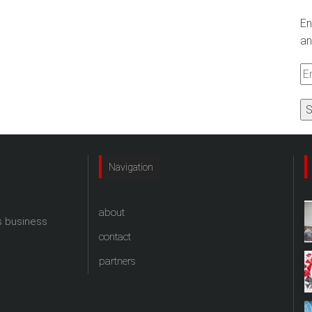
En
an
Em
A
Navigation
about
s business
contact
partners