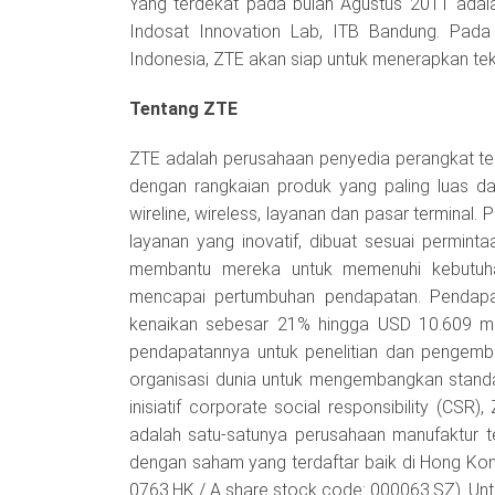
Yang terdekat pada bulan Agustus 2011 adala
Indosat Innovation Lab, ITB Bandung. Pada 
Indonesia, ZTE akan siap untuk menerapkan tek
Tentang ZTE
ZTE adalah perusahaan penyedia perangkat tele
dengan rangkaian produk yang paling luas dan
wireline, wireless, layanan dan pasar terminal
layanan yang inovatif, dibuat sesuai perminta
membantu mereka untuk memenuhi kebutuha
mencapai pertumbuhan pendapatan. Pendapa
kenaikan sebesar 21% hingga USD 10.609 mi
pendapatannya untuk penelitian dan pengem
organisasi dunia untuk mengembangkan stand
inisiatif corporate social responsibility (C
adalah satu-satunya perusahaan manufaktur te
dengan saham yang terdaftar baik di Hong Ko
0763.HK / A share stock code: 000063.SZ). Untuk