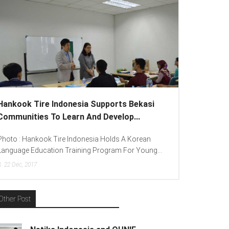
Hankook Tire Indonesia Supports Bekasi
Communities To Learn And Develop...
Photo : Hankook Tire Indonesia Holds A Korean
Language Education Training Program For Young...
22
Dec, 2017
Other Post