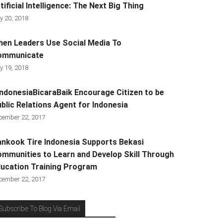
tificial Intelligence: The Next Big Thing
y 20, 2018
en Leaders Use Social Media To
ommunicate
y 19, 2018
ndonesiaBicaraBaik Encourage Citizen to be
blic Relations Agent for Indonesia
cember 22, 2017
nkook Tire Indonesia Supports Bekasi
mmunities to Learn and Develop Skill Through
ucation Training Program
cember 22, 2017
Subscribe To Blog Via Email