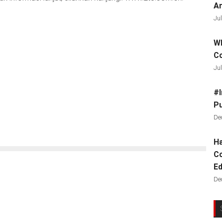
Ar
Jul
Wh
C
Jul
#I
Pu
De
Ha
Co
Ed
De