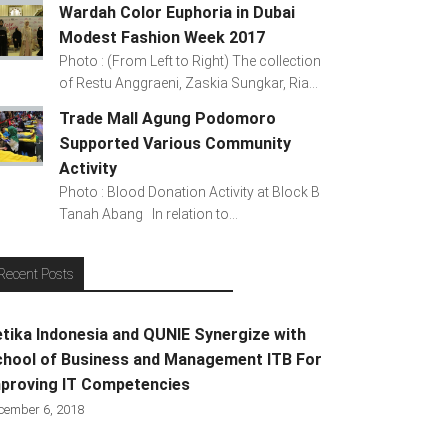
Wardah Color Euphoria in Dubai
Modest Fashion Week 2017
Photo : (From Left to Right) The collection
of Restu Anggraeni, Zaskia Sungkar, Ria...
Trade Mall Agung Podomoro
Supported Various Community
Activity
Photo : Blood Donation Activity at Block B
Tanah Abang In relation to...
Recent Posts
tika Indonesia and QUNIE Synergize with
hool of Business and Management ITB For
proving IT Competencies
cember 6, 2018