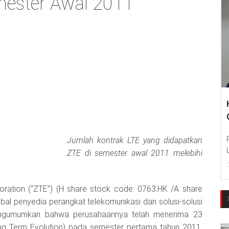
mester Awal 2011
Jumlah kontrak LTE yang didapatkan
ZTE di semester awal 2011 melebihi
ration (“ZTE”) (H share stock code: 0763.HK /A share
bal penyedia perangkat telekomunikasi dan solusi-solusi
engumumkan bahwa perusahaannya telah menerima 23
ong Term Evolution) pada semester pertama tahun 2011.