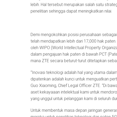
lebih. Hal tersebut merupakan salah satu strate
penelitian sehingga dapat meningkatkan nilai.
Demi mengokohkan posisi perusahaan sebagai sa
telah mendapatkan lebih dari 17,000 hak paten.
oleh WIPO (World Intellectual Property Organiza
dalam pengajuan hak paten di bawah PCT (Patent
mana ZTE secara beturut-turut ditetapkan seba
“Inovasi teknologi adalah hal yang utama dalam 
dipatenkan adalah kunci untuk menguatkan pert
Guo Xiaoming, Chief Legal Officer ZTE. “Di ba
aset kekayaaan intelektual kami untuk mendor
yang unggul untuk pelanggan kami di seluruh dun
Untuk membentuk masa depan jaringan genera
mereka untuk penelitian teknologi dan paten 