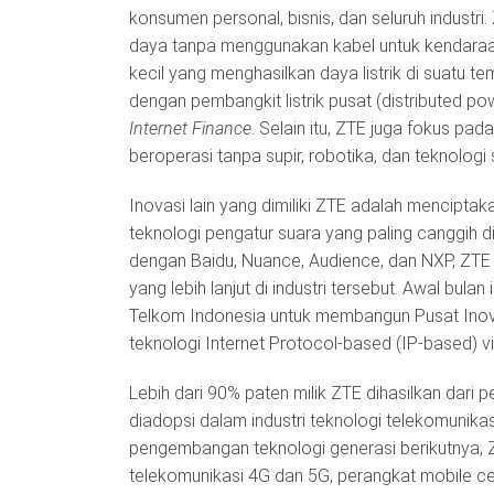
konsumen personal, bisnis, dan seluruh industri
daya tanpa menggunakan kabel untuk kendaraan l
kecil yang menghasilkan daya listrik di suatu 
dengan pembangkit listrik pusat (distributed pow
Internet Finance
. Selain itu, ZTE juga fokus pad
beroperasi tanpa supir, robotika, dan teknologi
Inovasi lain yang dimiliki ZTE adalah mencipta
teknologi pengatur suara yang paling canggih d
dengan Baidu, Nuance, Audience, dan NXP, ZT
yang lebih lanjut di industri tersebut. Awal bu
Telkom Indonesia untuk membangun Pusat In
teknologi Internet Protocol-based (IP-based) v
Lebih dari 90% paten milik ZTE dihasilkan dari 
diadopsi dalam industri teknologi telekomunika
pengembangan teknologi generasi berikutnya, Z
telekomunikasi 4G dan 5G, perangkat mobile cer