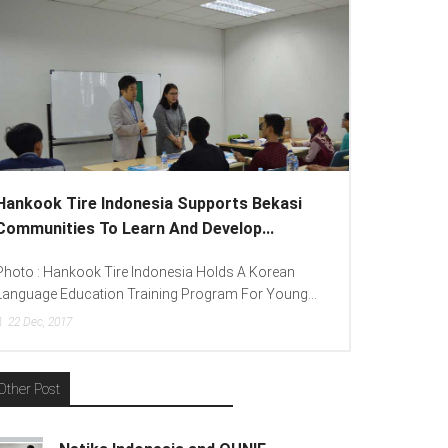
 Indonesia Supports Bekasi
Lenovo Introduced New
o Learn And Develop...
To Spread “Different Is B
 Tire Indonesia Holds A Korean
Photo : (From Left To Right)
ion Training Program For Young...
(Consumer Lead Lenovo Indone
15
Dec, 2017
Other Post