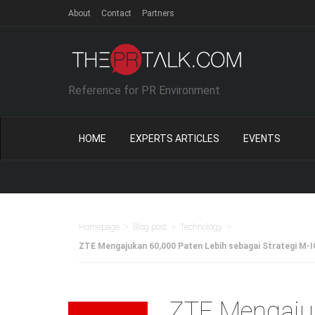
About
Contact
Partners
Reference for PR Environment
HOME
EXPERTS ARTICLES
EVENTS
>
>
>
Homepage
Blog post
Technology
ZTE Mengajukan 60,000 Paten Lebih sebagai Strategi M-
ZTE Mengajuk