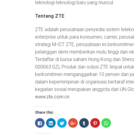
teknologi-teknologi baru yang muncul.
Tentang ZTE
ZTE adalah perusahaan penyedia sistem teleko
enterprise untuk para konsumen, carrier, perus
strategi M-ICT ZTE, perusahaan ini berkomitm
pelanggan demi memberikan mutu tinggi dan nila
Terdaftar di bursa saham Hong Kong dan Shenz
000063.SZ), Produk dan solusi ZTE terjual untuk
berkomitmen menganggarkan 10 persen dari pe
dalam kepemimpinan di organisasi bertaraf inte
kegiatan sosial merupakan anggota dari UN Glo
www.zte.com.cn
.
Share this:
Click
Click
Click
Click
Click
Click
Click
to
to
to
to
to
to
to
share
share
share
share
share
share
share
on
on
on
on
on
on
on