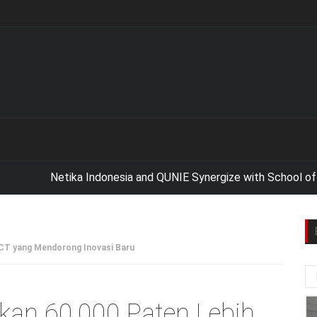
Netika Indonesia and QUNIE Synergize with School of Busine
ICT yang Mendorong Inovasi Baru
an 60,000 Paten Lebih