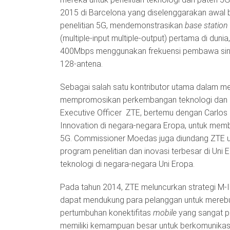
2015 di Barcelona yang diselenggarakan awal
penelitian 5G, mendemonstrasikan
base station
(multiple-input multiple-output) pertama di dun
400Mbps menggunakan frekuensi pembawa sinyal
128-antena.
Sebagai salah satu kontributor utama dalam me
mempromosikan perkembangan teknologi dan stan
Executive Officer ZTE, bertemu dengan Carlos
Innovation di negara-negara Eropa, untuk membuk
5G. Commissioner Moedas juga diundang ZTE un
program penelitian dan inovasi terbesar di Uni
teknologi di negara-negara Uni Eropa.
Pada tahun 2014, ZTE meluncurkan strategi M-
dapat mendukung para pelanggan untuk merebut
pertumbuhan konektifitas
mobile
yang sangat p
memiliki kemampuan besar untuk berkomunikasi