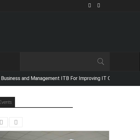
ss and Management ITB For Improving IT Competencies,
Netika Indo
Events