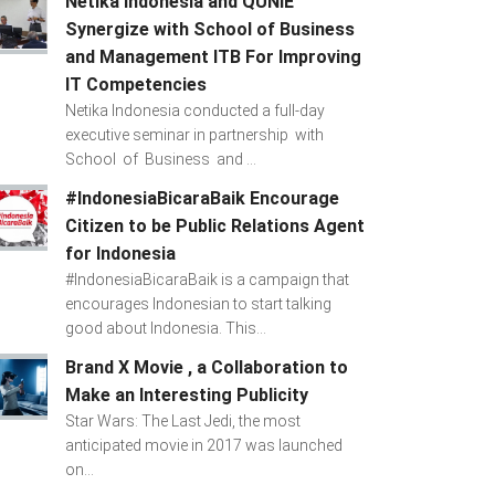
Netika Indonesia and QUNIE
Synergize with School of Business
and Management ITB For Improving
IT Competencies
Netika Indonesia conducted a full-day
executive seminar in partnership with
School of Business and ...
#IndonesiaBicaraBaik Encourage
Citizen to be Public Relations Agent
for Indonesia
#IndonesiaBicaraBaik is a campaign that
encourages Indonesian to start talking
good about Indonesia. This...
Brand X Movie , a Collaboration to
Make an Interesting Publicity
Star Wars: The Last Jedi, the most
anticipated movie in 2017 was launched
on...