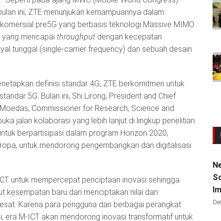
 bulan ini, ZTE menunjukan kemampuannya dalam
komersial pre5G yang berbasis teknologi Massive MIMO
ia, yang mencapai
throughput
dengan kecepatan
 tunggal (single-carrier frequency) dan sebuah desain
netapkan definisi standar 4G, ZTE berkomitmen untuk
dar 5G. Bulan ini, Shi Lirong, President and Chief
 Moedas, Commissioner for Research, Science and
a jalan kolaborasi yang lebih lanjut di lingkup penelitian
tuk berpartisipasi dalam program Horizon 2020,
 Eropa, untuk mendorong pengembangkan dan digitalisasi
Ne
Sc
ICT untuk mempercepat penciptaan inovasi sehingga
Im
 kesempatan baru dan menciptakan nilai dari
De
esat. Karena para pengguna dan berbagai perangkat
, era M-ICT akan mendorong inovasi transformatif untuk