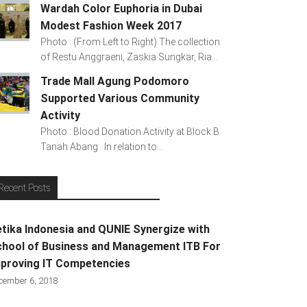
Wardah Color Euphoria in Dubai
Modest Fashion Week 2017
Photo : (From Left to Right) The collection
of Restu Anggraeni, Zaskia Sungkar, Ria...
Trade Mall Agung Podomoro
Supported Various Community
Activity
Photo : Blood Donation Activity at Block B
Tanah Abang In relation to...
Recent Posts
tika Indonesia and QUNIE Synergize with
hool of Business and Management ITB For
proving IT Competencies
cember 6, 2018