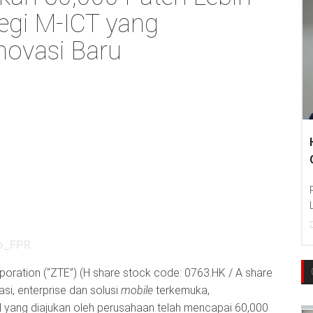
tegi M-ICT yang
novasi Baru
Hankook Tire
Communities T
Photo : Hankook
Language Educat
22
Dec, 2017
poration (“ZTE”) (H share stock code: 0763.HK / A share
si, enterprise dan solusi
mobile
terkemuka,
 yang diajukan oleh perusahaan telah mencapai 60,000