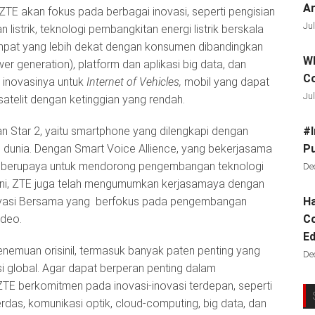
Ar
. ZTE akan fokus pada berbagai inovasi, seperti pengisian
Jul
istrik, teknologi pembangkitan energi listrik berskala
tempat yang lebih dekat dengan konsumen dibandingkan
Wh
er generation), platform dan aplikasi big data, dan
C
a inovasinya untuk
Internet of Vehicles,
mobil yang dapat
Jul
 satelit dengan ketinggian yang rendah.
kan Star 2, yaitu smartphone yang dilengkapi dengan
#I
i dunia. Dengan Smart Voice Allience, yang bekerjasama
Pu
E berupaya untuk mendorong pengembangan teknologi
De
lan ini, ZTE juga telah mengumumkan kerjasamaya dengan
ovasi Bersama yang berfokus pada pengembangan
Ha
ideo.
Co
Ed
penemuan orisinil, termasuk banyak paten penting yang
De
si global. Agar dapat berperan penting dalam
TE berkomitmen pada inovasi-inovasi terdepan, seperti
das, komunikasi optik, cloud-computing, big data, dan