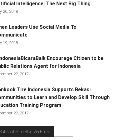
tificial Intelligence: The Next Big Thing
y 20, 2018
en Leaders Use Social Media To
ommunicate
y 19, 2018
ndonesiaBicaraBaik Encourage Citizen to be
blic Relations Agent for Indonesia
cember 22, 2017
nkook Tire Indonesia Supports Bekasi
mmunities to Learn and Develop Skill Through
ucation Training Program
cember 22, 2017
Subscribe To Blog Via Email