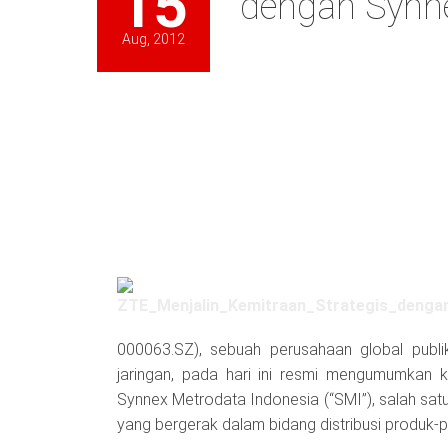
15
dengan Synne
Aug, 2012
000063.SZ), sebuah perusahaan global publik
jaringan, pada hari ini resmi mengumumkan 
Synnex Metrodata Indonesia (“SMI”), salah satu
yang bergerak dalam bidang distribusi produk-p