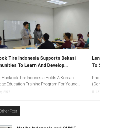
Lenovo Introduced New Brand Ambassador
To Spread “Different Is Better”...
Photo : (From Left To Right) Helmy Susanto
(Consumer Lead Lenovo Indonesia), Andien Aisyah...
15
Dec, 2017
Other Post