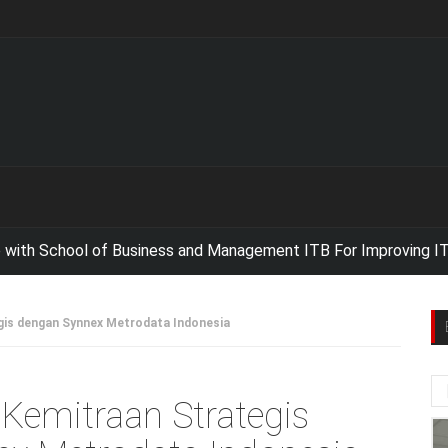
ol of Business and Management ITB For Improving IT Competen
gis dengan Synnex Metrodata Indonesia
 Kemitraan Strategis