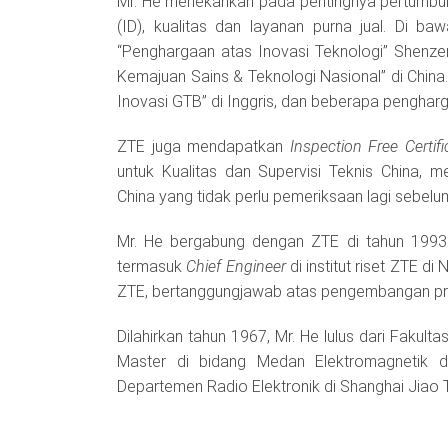
Mr. He menekankan pada pentingnya pertumbu
(ID), kualitas dan layanan purna jual. Di b
“Penghargaan atas Inovasi Teknologi” Shenz
Kemajuan Sains & Teknologi Nasional” di China
Inovasi GTB” di Inggris, dan beberapa penghar
ZTE juga mendapatkan
Inspection Free Certif
untuk Kualitas dan Supervisi Teknis China,
China yang tidak perlu pemeriksaan lagi sebelum
Mr. He bergabung dengan ZTE di tahun 1993
termasuk
Chief Engineer
di institut riset ZTE di 
ZTE, bertanggungjawab atas pengembangan prod
Dilahirkan tahun 1967, Mr. He lulus dari Fakult
Master di bidang Medan Elektromagnetik
Departemen Radio Elektronik di Shanghai Jiao T