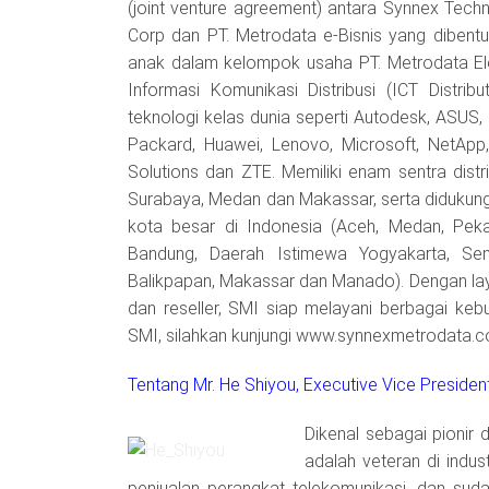
(joint venture agreement) antara Synnex Techn
Corp dan PT. Metrodata e-Bisnis yang dibent
anak dalam kelompok usaha PT. Metrodata Ele
Informasi Komunikasi Distribusi (ICT Distrib
teknologi kelas dunia seperti Autodesk, ASUS,
Packard, Huawei, Lenovo, Microsoft, NetApp
Solutions dan ZTE. Memiliki enam sentra distr
Surabaya, Medan dan Makassar, serta didukun
kota besar di Indonesia (Aceh, Medan, Pek
Bandung, Daerah Istimewa Yogyakarta, Sem
Balikpapan, Makassar dan Manado). Dengan layan
dan reseller, SMI siap melayani berbagai ke
SMI, silahkan kunjungi www.synnexmetrodata.
Tentang Mr. He Shiyou, Executive Vice Presiden
Dikenal sebagai pionir 
adalah veteran di indu
penjualan perangkat telekomunikasi, dan sud