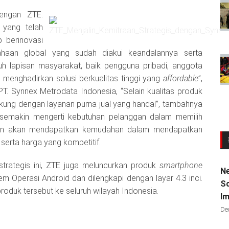
engan ZTE.
i yang telah
p berinovasi
usahaan global yang sudah diakui keandalannya serta
 lapisan masyarakat, baik pengguna pribadi, anggota
 menghadirkan solusi berkualitas tinggi yang
affordable
”,
T. Synnex Metrodata Indonesia, “Selain kualitas produk
kung dengan layanan purna jual yang handal”, tambahnya
 semakin mengerti kebutuhan pelanggan dalam memilih
umen akan mendapatkan kemudahan dalam mendapatkan
serta harga yang kompetitif.
trategis ini, ZTE juga meluncurkan produk
smartphone
Ne
m Operasi Android dan dilengkapi dengan layar 4.3 inci.
Sc
produk tersebut ke seluruh wilayah Indonesia.
Im
De