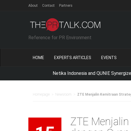
About
Contact
Partners
Reference for PR Environment
HOME
EXPERTS ARTICLES
EVENTS
Netika Indonesia and QUNIE Synergize with Scho
>
>
Homepage
Newsroom
ZTE Menjalin Kemitraan Strate
ZTE Menjalin