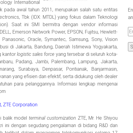
ology International
uk pada awal tahun 2011, merupakan salah satu entitas
En
ctronics, Tbk (IDX: MTDL) yang fokus dalam Teknologi
an
ution). Saat ini SMI bermitra dengan vendor informasi
Em
 DELL, Emerson Network Power, EPSON, Fujitsu, Hewlett-
A
, Panasonic, Oracle, Symantec, Samsung, Sony, Vision
ibusi di Jakarta, Bandung, Daerah Istimewa Yogyakarta,
g kantor
logistic sales force
yang tersebar di seluruh kota-
anbaru, Padang, Jambi, Palembang, Lampung, Jakarta,
arang, Surabaya, Denpasar, Pontianak, Banjarmasin,
an yang efisien dan efektif, serta didukung oleh dealer
butuhan para pelanggannya. Informasi lengkap mengenai
com
t, ZTE Corporation
di balik model
terminal customization
ZTE, Mr. He Shiyou
stri ini dengan segudang pengalaman di bidang R&D dan
ah terlibat dalam manajemen telekomunikasi selama 17