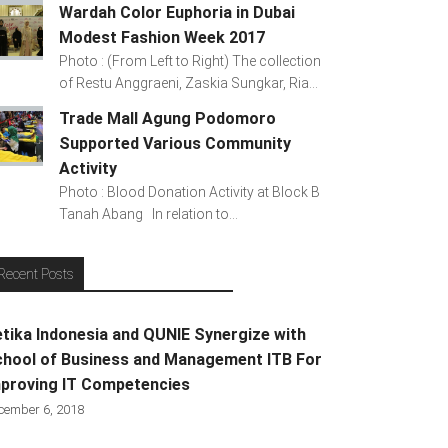
Wardah Color Euphoria in Dubai
Modest Fashion Week 2017
Photo : (From Left to Right) The collection
of Restu Anggraeni, Zaskia Sungkar, Ria...
Trade Mall Agung Podomoro
Supported Various Community
Activity
Photo : Blood Donation Activity at Block B
Tanah Abang In relation to...
Recent Posts
tika Indonesia and QUNIE Synergize with
hool of Business and Management ITB For
proving IT Competencies
cember 6, 2018