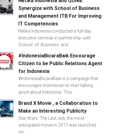
Netika Indonesia and QUNIE
Synergize with School of Business
and Management ITB For Improving
IT Competencies
Netika Indonesia conducted a full-day
executive seminar in partnership with
School of Business and ...
#IndonesiaBicaraBaik Encourage
Citizen to be Public Relations Agent
for Indonesia
#IndonesiaBicaraBaik is a campaign that
encourages Indonesian to start talking
good about Indonesia. This...
Brand X Movie , a Collaboration to
Make an Interesting Publicity
Star Wars: The Last Jedi, the most
anticipated movie in 2017 was launched
on...