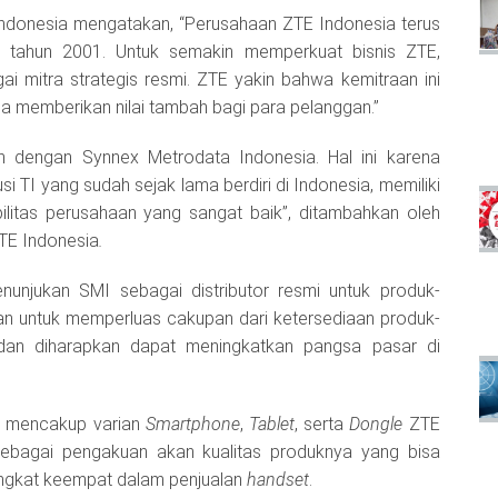
Indonesia
mengatakan, “Perusahaan ZTE Indonesia terus
da tahun 2001. Untuk semakin memperkuat bisnis ZTE,
i mitra strategis resmi. ZTE yakin bahwa kemitraan ini
a memberikan nilai tambah bagi para pelanggan.”
n dengan Synnex Metrodata Indonesia. Hal ini karena
i TI yang sudah sejak lama berdiri di Indonesia, memiliki
bilitas perusahaan yang sangat baik”, ditambahkan oleh
ZTE Indonesia
.
enunjukan SMI sebagai distributor resmi untuk produk-
uan untuk memperluas cakupan dari ketersediaan produk-
, dan diharapkan dapat meningkatkan pangsa pasar di
I mencakup varian
Smartphone
,
Tablet
, serta
Dongle
ZTE
Sebagai pengakuan akan kualitas produknya yang bisa
ringkat keempat dalam penjualan
handset
.