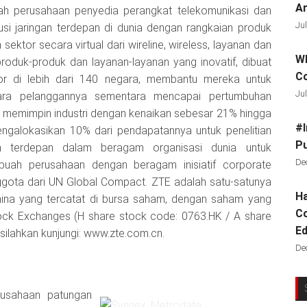
Ar
ah perusahaan penyedia perangkat telekomunikasi dan
Jul
lusi jaringan terdepan di dunia dengan rangkaian produk
sektor secara virtual dari wireline, wireless, layanan dan
Wh
roduk-produk dan layanan-layanan yang inovatif, dibuat
C
tor di lebih dari 140 negara, membantu mereka untuk
Jul
ara pelanggannya sementara mencapai pertumbuhan
memimpin industri dengan kenaikan sebesar 21% hingga
#I
ngalokasikan 10% dari pendapatannya untuk penelitian
Pu
 terdepan dalam beragam organisasi dunia untuk
De
buah perusahaan dengan beragam inisiatif corporate
nggota dari UN Global Compact. ZTE adalah satu-satunya
Ha
hina yang tercatat di bursa saham, dengan saham yang
Co
ock Exchanges (H share stock code: 0763.HK / A share
Ed
 silahkan kunjungi: www.zte.com.cn.
De
rusahaan patungan