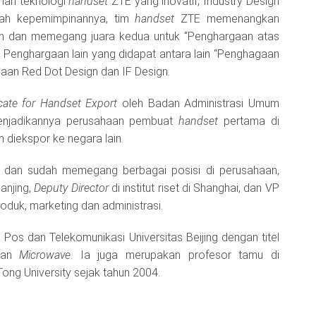
han teknologi
handset
ZTE yang inovatif, Industry Design
awah kepemimpinannya, tim
handset
ZTE memenangkan
en dan memegang juara kedua untuk “Penghargaan atas
. Penghargaan lain yang didapat antara lain “Penghagaan
gaan Red Dot Design dan IF Design.
icate for Handset Export
oleh Badan Administrasi Umum
 menjadikannya perusahaan pembuat
handset
pertama di
 diekspor ke negara lain.
 dan sudah memegang berbagai posisi di perusahaan,
Nanjing,
Deputy Director
di institut riset di Shanghai, dan VP
uk, marketing dan administrasi.
as Pos dan Telekomunikasi Universitas Beijing dengan titel
 dan
Microwave
. Ia juga merupakan profesor tamu di
ong University sejak tahun 2004.