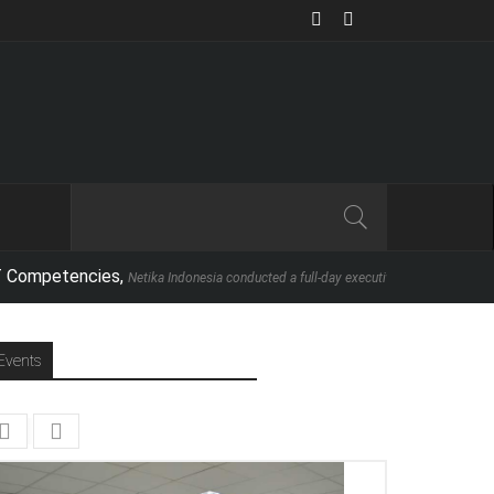
cies,
Netika Indonesia conducted a full-day executive seminar in partnership with Sc
Events