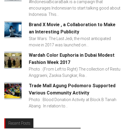
#IndonesiaBicaraBaik is a campaign that
encourages Indonesian to start talking good about
Indonesia. This...
Brand X Movie , a Collaboration to Make
an Interesting Publicity
Star Wars: The Last Jedi, the most anticipated
movie in 2017 was launched on...
Wardah Color Euphoria in Dubai Modest
Fashion Week 2017
Photo : (From Left to Right) The collection of Restu
Anggraeni, Zaskia Sungkar, Ria...
Trade Mall Agung Podomoro Supported
Various Community Activity
Photo : Blood Donation Activity at Block B Tanah
Abang In relation to...
Recent Posts