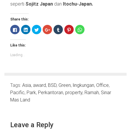
seperti
Sojitz Japan
dan
Itochu-Japan.
Share this:
Click
Click
Click
Click
Click
Click
Click
to
to
to
to
to
to
to
share
share
share
share
share
share
share
on
on
on
on
on
on
on
Facebook
LinkedIn
Twitter
Google+
Tumblr
Pinterest
WhatsApp
Like this:
(Opens
(Opens
(Opens
(Opens
(Opens
(Opens
(Opens
in
in
in
in
in
in
in
new
new
new
new
new
new
new
Loading...
window)
window)
window)
window)
window)
window)
window)
Tags:
Asia
,
award
,
BSD
,
Green
,
lingkungan
,
Office
,
Pacific
,
Park
,
Perkantoran
,
property
,
Ramah
,
Sinar
Mas Land
Leave a Reply