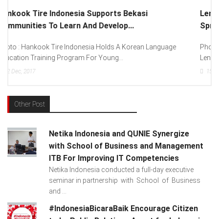
Lenovo Introduced New Brand Ambassador To
Spread “Different Is Better”...
Photo : (From Left To Right) Helmy Susanto (Consumer Lead
Lenovo Indonesia), Andien Aisyah...
15
Dec, 2017
Other Post
Netika Indonesia and QUNIE Synergize
with School of Business and Management
ITB For Improving IT Competencies
Netika Indonesia conducted a full-day executive
seminar in partnership with School of Business
and ...
#IndonesiaBicaraBaik Encourage Citizen