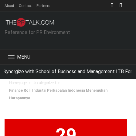
About
Contact
Partners
Reference for PR Environment
Toggle
navigation
Synergize with School of Business and Management ITB For Im
>
>
Homepage
Uncategorized
Finance Roll: Industri Perkapalan Indonesia Menemukan
Harapannya.
29