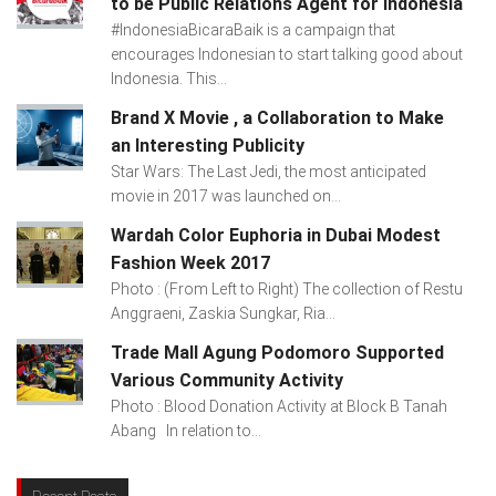
to be Public Relations Agent for Indonesia
#IndonesiaBicaraBaik is a campaign that
encourages Indonesian to start talking good about
Indonesia. This...
Brand X Movie , a Collaboration to Make
an Interesting Publicity
Star Wars: The Last Jedi, the most anticipated
movie in 2017 was launched on...
Wardah Color Euphoria in Dubai Modest
Fashion Week 2017
Photo : (From Left to Right) The collection of Restu
Anggraeni, Zaskia Sungkar, Ria...
Trade Mall Agung Podomoro Supported
Various Community Activity
Photo : Blood Donation Activity at Block B Tanah
Abang In relation to...