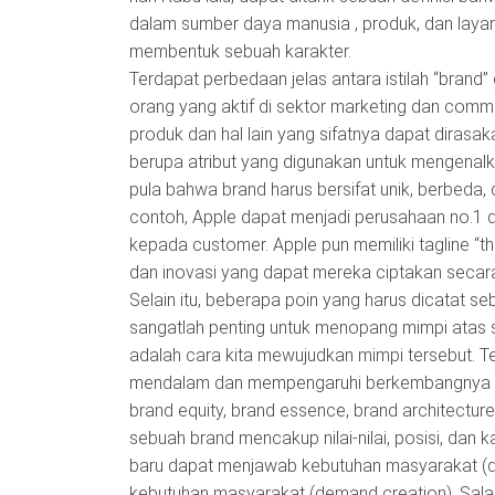
dalam sumber daya manusia , produk, dan layan
membentuk sebuah karakter.
Terdapat perbedaan jelas antara istilah “brand”
orang yang aktif di sektor marketing dan comm
produk dan hal lain yang sifatnya dapat dirasaka
berupa atribut yang digunakan untuk mengenalk
pula bahwa brand harus bersifat unik, berbed
contoh, Apple dapat menjadi perusahaan no.1 
kepada customer. Apple pun memiliki tagline “t
dan inovasi yang dapat mereka ciptakan secar
Selain itu, beberapa poin yang harus dicatat seb
sangatlah penting untuk menopang mimpi atas s
adalah cara kita mewujudkan mimpi tersebut. 
mendalam dan mempengaruhi berkembangnya sebu
brand equity, brand essence, brand architecture
sebuah brand mencakup nilai-nilai, posisi, dan
baru dapat menjawab kebutuhan masyarakat (de
kebutuhan masyarakat (demand creation). Sala