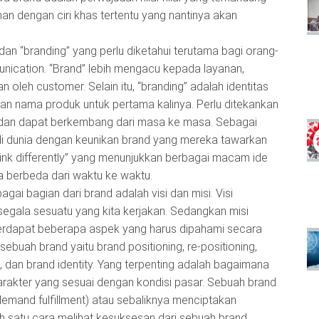
an dengan ciri khas tertentu yang nantinya akan
 dan “branding” yang perlu diketahui terutama bagi orang-
unication. “Brand” lebih mengacu kepada layanan,
n oleh customer. Selain itu, “branding” adalah identitas
an nama produk untuk pertama kalinya. Perlu ditekankan
a, dan dapat berkembang dari masa ke masa. Sebagai
di dunia dengan keunikan brand yang mereka tawarkan
hink differently” yang menunjukkan berbagai macam ide
a berbeda dari waktu ke waktu.
agai bagian dari brand adalah visi dan misi. Visi
egala sesuatu yang kita kerjakan. Sedangkan misi
Terdapat beberapa aspek yang harus dipahami secara
ah brand yaitu brand positioning, re-positioning,
, dan brand identity. Yang terpenting adalah bagaimana
 karakter yang sesuai dengan kondisi pasar. Sebuah brand
mand fulfillment) atau sebaliknya menciptakan
h satu cara melihat kesuksesan dari sebuah brand