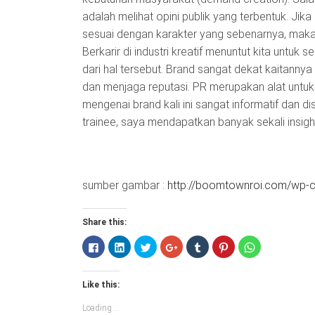
adalah melihat opini publik yang terbentuk. Ji
sesuai dengan karakter yang sebenarnya, maka
Berkarir di industri kreatif menuntut kita untuk s
dari hal tersebut. Brand sangat dekat kaitann
dan menjaga reputasi. PR merupakan alat untuk
mengenai brand kali ini sangat informatif dan di
trainee, saya mendapatkan banyak sekali insi
sumber gambar :
http://boomtownroi.com/wp-c
Share this:
Click
Click
Click
Click
Click
Click
Click
to
to
to
to
to
to
to
share
share
share
share
share
share
share
on
on
on
on
on
on
on
Facebook
LinkedIn
Twitter
Google+
Tumblr
Pinterest
WhatsApp
Like this:
(Opens
(Opens
(Opens
(Opens
(Opens
(Opens
(Opens
in
in
in
in
in
in
in
new
new
new
new
new
new
new
Loading...
window)
window)
window)
window)
window)
window)
window)