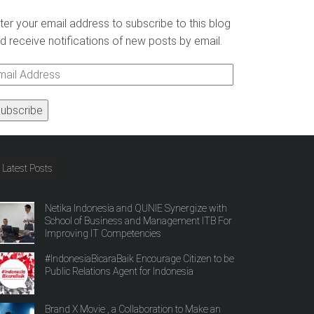
ter your email address to subscribe to this blog
d receive notifications of new posts by email.
ail
ddress
Latest Posts
Netika Indonesia and QUNIE Synergize with
School of Business and Management ITB For
Improving IT Competencies
#IndonesiaBicaraBaik Encourage Citizen to be
Public Relations Agent for Indonesia
Brand X Movie , a Collaboration to Make an