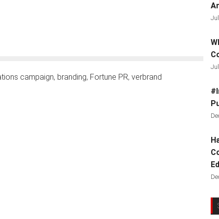
Ar
Jul
Wh
C
Jul
ations campaign
,
branding
,
Fortune PR
,
verbrand
#I
Pu
De
Ha
Co
Ed
De