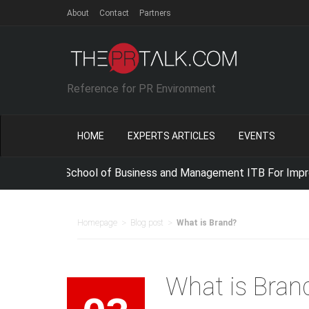
About
Contact
Partners
Reference for PR Environment
HOME
EXPERTS ARTICLES
EVENTS
e with School of Business and Management ITB For Improving 
>
>
Homepage
Blog post
What is Brand?
What is Bran