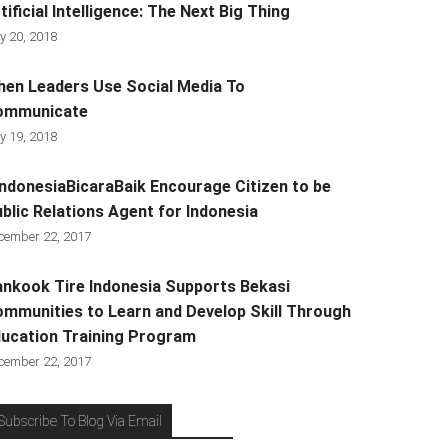
tificial Intelligence: The Next Big Thing
y 20, 2018
en Leaders Use Social Media To
ommunicate
y 19, 2018
ndonesiaBicaraBaik Encourage Citizen to be
blic Relations Agent for Indonesia
cember 22, 2017
nkook Tire Indonesia Supports Bekasi
mmunities to Learn and Develop Skill Through
ucation Training Program
cember 22, 2017
Subscribe To Blog Via Email