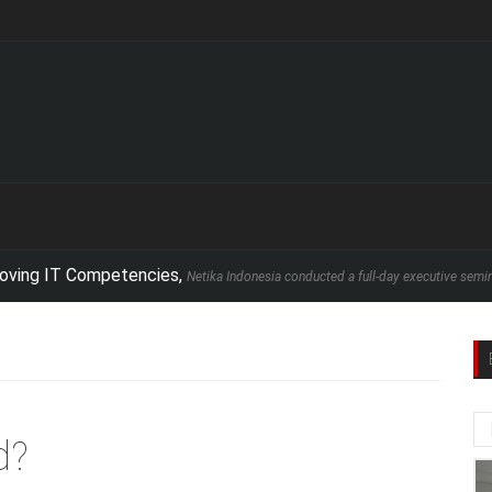
IT Competencies,
Netika Indonesia conducted a full-day executive seminar in par
d?