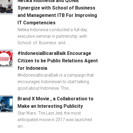
Netika Indonesia and QUNIE
Synergize with School of Business
and Management ITB For Improving
IT Competencies
Netika Indonesia conducted a full-day
executive seminar in partnership with
School of Business and ...
#IndonesiaBicaraBaik Encourage
Citizen to be Public Relations Agent
for Indonesia
#IndonesiaBicaraBaik is a campaign that
encourages Indonesian to start talking
good about Indonesia. This...
Brand X Movie , a Collaboration to
Make an Interesting Publicity
Star Wars: The Last Jedi, the most
anticipated movie in 2017 was launched
on...