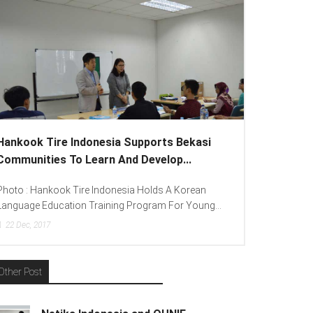
Hankook Tire Indonesia Supports Bekasi
Communities To Learn And Develop...
Photo : Hankook Tire Indonesia Holds A Korean
Language Education Training Program For Young...
22
Dec, 2017
Other Post