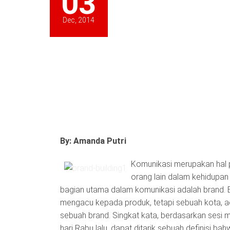
03
Dec, 2014
By: Amanda Putri
Komunikasi merupakan hal p
orang lain dalam kehidupan 
bagian utama dalam komunikasi adalah brand. B
mengacu kepada produk, tetapi sebuah kota, aca
sebuah brand. Singkat kata, berdasarkan sesi
hari Rabu lalu, dapat ditarik sebuah definisi ba