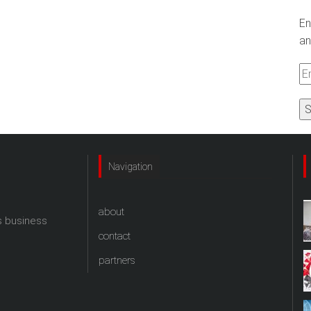
En
an
Em
A
Navigation
about
s business
contact
partners