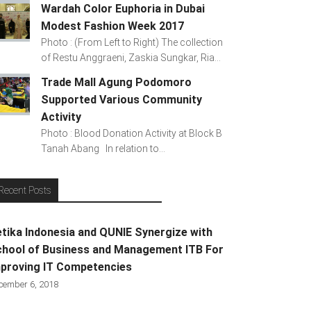
Wardah Color Euphoria in Dubai
Modest Fashion Week 2017
Photo : (From Left to Right) The collection
of Restu Anggraeni, Zaskia Sungkar, Ria...
Trade Mall Agung Podomoro
Supported Various Community
Activity
Photo : Blood Donation Activity at Block B
Tanah Abang In relation to...
Recent Posts
tika Indonesia and QUNIE Synergize with
hool of Business and Management ITB For
proving IT Competencies
cember 6, 2018